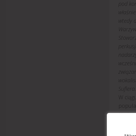
pod kon
właśnie
wtedy 
Warzywn
Stowarz
perkusj
nadarzy
wcześni
związan
wokalis
Suflera.
W ciąg
popular
Underg
Budkę j
Ship
Fr