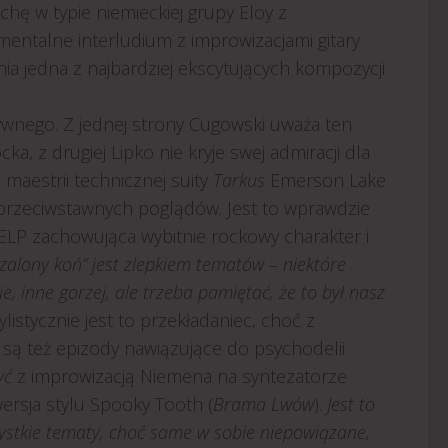
chę w typie niemieckiej grupy Eloy z
mentalne interludium z improwizacjami gitary
ia jedna z najbardziej ekscytujących kompozycji
ywnego. Z jednej strony Cugowski uważa ten
 z drugiej Lipko nie kryje swej admiracji dla
maestrii technicznej suity
Tarkus
Emerson Lake
przeciwstawnych poglądów. Jest to wprawdzie
 ELP zachowująca wybitnie rockowy charakter i
zalony koń” jest zlepkiem tematów – niektóre
, inne gorzej, ale trzeba pamiętać, że to był nasz
ylistycznie jest to przekładaniec, choć z
le są też epizody nawiązujące do psychodelii
yć
z improwizacją Niemena na syntezatorze
ersja stylu Spooky Tooth (
Brama Lwów
).
Jest to
zystkie tematy, choć same w sobie niepowiązane,