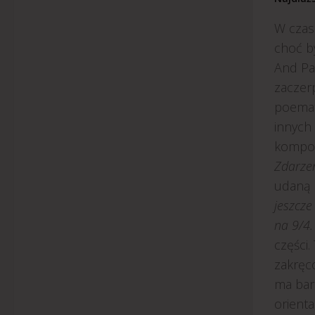
W czas
choć b
And Pa
zaczerp
poemat
innych
kompoz
Zdarze
udaną 
jeszcze
na 9/4.
części.
zakręco
ma bar
orient