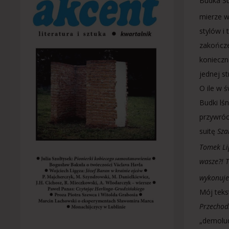
Budka Su
mierze w
stylów i
zakończe
konieczn
jednej s
O ile w 
Budki lś
przywróc
suitę
Sza
Tomek Li
wasze?! 
wykonuje
Mój teks
Przechod
„demolud