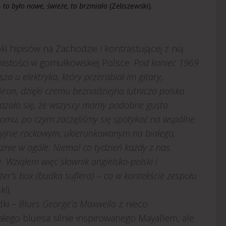
 to było nowe, świeże, to brzmiało
(Zeliszewski).
ki hipisów na Zachodzie i kontrastującej z nią
ywistości w gomułkowskiej Polsce.
Pod koniec 1969
a u elektryka, który przerabiał im gitary,
ron, dzięki czemu beznadziejna lutniczo polska
kazało się, że wszyscy mamy podobne gusta
domu, po czym zaczęliśmy się spotykać na wspólne
syjnie rockowym, ukierunkowanym na białego,
znie w ogóle. Niemal co tydzień każdy z nas
 Wziąłem więc słownik angielsko-polski i
ter’s box (budka suflera) – co w kontekście zespołu
i).
dki –
Blues George’a Maxwella
z nieco
łego bluesa silnie inspirowanego Mayallem, ale