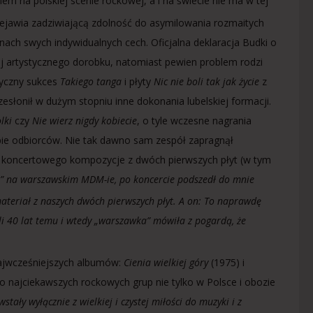
 na polskiej scenie rockowej, a i na świecie nie ma w tej
zejawia zadziwiającą zdolność do asymilowania rozmaitych
ach swych indywidualnych cech. Oficjalna deklaracja Budki o
j artystycznego dorobku, natomiast pewien problem rodzi
ntyczny sukces
Takiego tanga
i płyty
Nic nie boli tak jak życie
z
esłonił w dużym stopniu inne dokonania lubelskiej formacji.
olki
czy
Nie wierz nigdy kobiecie
, o tyle wczesne nagrania
upie odbiorców. Nie tak dawno sam zespół zapragnął
ru koncertowego kompozycje z dwóch pierwszych płyt (w tym
a” na warszawskim MDM-ie, po koncercie podszedł do mnie
 materiał z naszych dwóch pierwszych płyt. A on: To naprawdę
li 40 lat temu i wtedy „warszawka” mówiła z pogardą, że
 najwcześniejszych albumów:
Cienia wielkiej góry
(1975) i
o najciekawszych rockowych grup nie tylko w Polsce i obozie
stały wyłącznie z wielkiej i czystej miłości do muzyki i z