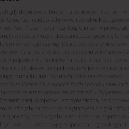
ach gdy debiutowała Budka, na światowych scenach roc
yła to już faza rządów schyłkowa i cokolwiek zdegenero
lmer, Yes, Procol Harum czy King Crimson wprowadziły 
nięte wprost z muzyki klasycznej, posługując się formą 
u symfonicznego czy fugi. Długie utwory z orkiestrowy
 nurtów rocka, na przykład Led Zeppelin w kompozycji
ycje pojawiły się u Suflerów na długo przed debiutem (
nie
), ale z dzisiejszej perspektywy rażą jeszcze pewną 
długą formą lublinian był utwór
Lubię ten stary obraz
. I
 zanim znalazłem się w składzie Budki i od razu mnie zachw
 Uważam, że jest to poziom nie gorszy niż u Zeppelinów cz
 Trzonem całej kompozycji jest dynamiczna, hardrockowa
nym riffie (chyba żaden polski gitarzysta nie grał riffów
dziej liryczny, rozlewny charakter. Piosenkę poprzedza
alnym odcieniu, ekspresyjnym śpiewem Cugowskiego i fin