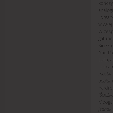
kończy 
analogi
i organ
w całej
W zesp
gatunek
King C
And Pa
suita, 
formal
mostki 
debiut 
hardro
(
Ścieżk
Mooga)
jednak 