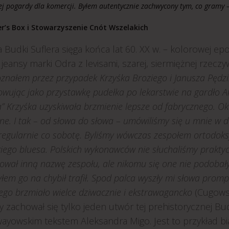
j pogardy dla komercji. Byłem autentycznie zachwycony tym, co gramy –
r’s Box i Stowarzyszenie Cnót Wszelakich
Budki Suflera sięga końca lat 60. XX w. – kolorowej epo
jeansy marki Odra z levisami, szarej, siermiężnej rzecz
znałem przez przypadek Krzyśka Broziego i Janusza Pędzisz
ując jako przystawkę pudełka po lekarstwie na gardło Ak
 Krzyśka uzyskiwała brzmienie lepsze od fabrycznego. O
e. I tak – od słowa do słowa – umówiliśmy się u mnie w 
regularnie co sobotę. Byliśmy wówczas zespołem ortodok
kiego bluesa. Polskich wykonawców nie słuchaliśmy praktyc
wał inną nazwę zespołu, ale nikomu się one nie podobały.
łem go na chybił trafił. Spod palca wyszły mi słowa promp
go brzmiało wielce dziwacznie i ekstrawagancko
(Cugowsk
y zachował się tylko jeden utwór tej prehistorycznej Bu
ayowskim tekstem Aleksandra Migo. Jest to przykład bia