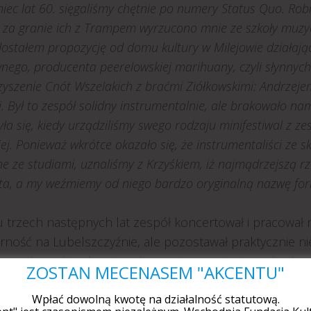
iec lat 60. sięgaliśmy chętnie po numery Status Quo. Rob
 za granie ich z Trampem wyrzucono mnie ze szkoły muzyc
dostałem propozycję od domu kultury w Milejowie działa
ego, producenta peerelowskiej marihuany, czyli słynnych
yszenie Cnót Wszelakich z braćmi Ziółkowskimi: Andrzejem
i. Był to zespół solidny instrumentalnie, ale brakowało n
ła się, kiedy urządziliśmy swego rodzaju minifestiwal z z
ej. Ponieważ wkrótce okazało się, że instrumentaliści ze
e ze studiami, uznaliśmy z Krzyśkiem, iż najmądrzejszą rze
ta, a my weźmiemy od niego bardzo oryginalną nazwę form
u trzech następnych lat zespół koncertował i pracował
ność na Lubelszczyźnie, ale pozostawał praktycznie nie
round
z archiwalnymi, radiowymi nagraniami, pochodzą
ZOSTAŃ MECENASEM "AKCENTU"
ako zespół poszukujący własnej tożsamości stylistyczne
ee,
Szpital św. Jakuba
z progresją gitarową nawiązującą
Wpłać dowolną kwotę na działalność statutową.