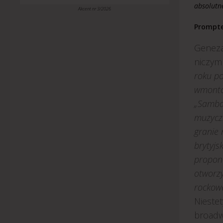
absolutne
Akcent nr 3/2026
Prompte
Geneza 
niczym 
roku po
wmontow
„Samba”
muzyczn
granie 
brytyjs
propono
otworzy
rockowe
Niestet
broadw