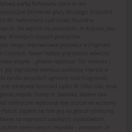
tylową partią fortepianu spina w nim
erystyczne brzmienie gitary Broziego. Krzysztof
ch 80. nieformalny szef działu filozofii w
espole.
Nie waham się powiedzieć, że Krzysiek jako
ową. W tamtych czasach gitarzystów
 było nikogo. Improwizował Jaśkiewicz w Enigmatic
o-Czarnych. Nawet Nalepa grał jeszcze wówczas
arową klasykę – głównie repertuar The Ventures i
ym, gdy zagraliśmy pierwszą publiczną imprezę w
, to był dla wszystkich ogromny szok
(Cugowski).
zyczne zdobywał Romuald Lipko.
W 1966 roku, kiedy
gionie zespołu Tramp ze Świdnika. Miałem tam
aż elektryczne keyboardy były jeszcze we wczesnej
Polsce, zająłem się tam grą na gitarze rytmicznej,
głównie na imprezach szkolnych, studniówkach,
zystkim covery obcych zespołów – pamiętam, że