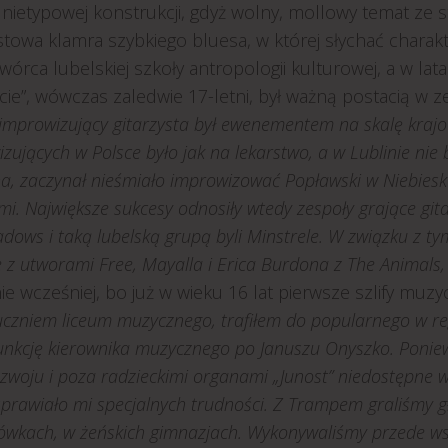
nietypowej konstrukcji, gdyż wolny, mollowy temat ze s
towa klamra szybkiego bluesa, w której słychać charakt
twórca lubelskiej szkoły antropologii kulturowej, a w lata
cie”, wówczas zaledwie 17-letni, był ważną postacią w z
improwizujący gitarzysta był ewenementem na skalę kraj
zujących w Polsce było jak na lekarstwo, a w Lublinie nie
, zaczynał nieśmiało improwizować Popławski w Niebiesk
i. Największe sukcesy odnosiły wtedy zespoły grające git
dows i taką lubelską grupą byli Minstrele. W związku z t
e z utworami Free, Mayalla i Erica Burdona z The Animals
ie wcześniej, bo już w wieku 16 lat pierwsze szlify mu
czniem liceum muzycznego, trafiłem do popularnego w re
unkcję kierownika muzycznego po Januszu Onyszko. Poniew
ozwoju i poza radzieckimi organami „Junost” niedostępne w 
sprawiało mi specjalnych trudności. Z Trampem graliśmy 
ówkach, w żeńskich gimnazjach. Wykonywaliśmy przede ws