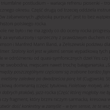
triumfalne postludium – wariacja refrenu piosenki – tro
cznego okresu. Część drugą od trzeciej oddziela instru
ów zabarwionych „głęboką purpurą”. Jest to bez wątpien
 historii polskiego rocka.
ole nie było i nie ma zgody co do oceny rocka progres
 za wynaturzony i sprzeczny z prawdziwym duchem rocka,
rimson i Manfred Mann Band, a Zeliszewski podziwu dla 
lmer.
Szalony koń
jest w jakimś sensie wypadkową tych 
ale w odróżnieniu od quasi-symfonicznych dzieł Yes czy
nie swobodna, miejscami nawet trochę bałaganiarska.
„S
między poszczególnymi częściami są zrobione bardzo fajnie
i mieliśmy zaledwie po dwadzieścia parę lat
(Cugowski). St
ckową dominantą (część tytułowa,
Fioletowy motyw
), a
a dobrych ptaków
), jazz-rocka (
Część której mogłoby nie b
 czy fragment, który brzmi niczym sarmacka, kresowa w
utwór dość konkretny w zamyśle – w tym sensie, że te ws