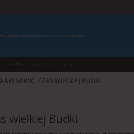
ięknej, sztukom plastycznym i naukom humanistycznym
Tylko online
Dla autorów
Kontakt
ŁAW SAWIC. CZAS WIELKIEJ BUDKI
s wielkiej Budki