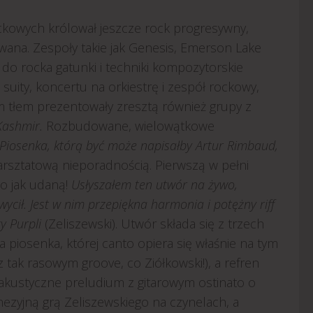
kowych królował jeszcze rock progresywny,
wana. Zespoły takie jak Genesis, Emerson Lake
do rocka gatunki i techniki kompozytorskie
suity, koncertu na orkiestrę i zespół rockowy,
m tłem prezentowały zresztą również grupy z
Kashmir.
Rozbudowane, wielowątkowe
Piosenka, którą być może napisałby Artur Rimbaud,
warsztatową nieporadnością. Pierwszą w pełni
 to jak udaną!
Usłyszałem ten utwór na żywo,
ycił. Jest w nim przepiękna harmonia i potężny riff
y Purpli
(Zeliszewski). Utwór składa się z trzech
 piosenka, której canto opiera się właśnie na tym
 z tak rasowym groove, co Ziółkowski!), a refren
 akustyczne preludium z gitarowym ostinato o
ezyjną grą Zeliszewskiego na czynelach, a