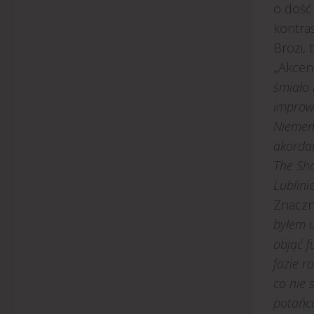
o dość 
kontras
Brozi, 
„Akcen
śmiało 
improwi
Niemena
akordam
The Sha
Lublini
Znaczn
byłem u
objąć f
fazie r
co nie 
potańc