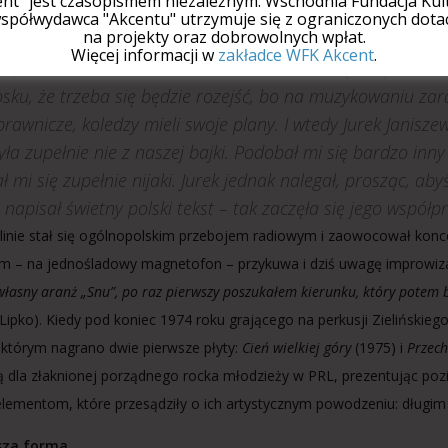
ent" jest czasopismem niezależnym. Wschodnia Fundacja Kult
ało mocniejszych, hardrockowych kawałków (
Biały dem
spółwydawca "Akcentu" utrzymuje się z ograniczonych dotac
na projekty oraz dobrowolnych wpłat.
cza popu i soulu (
Suita na dwa światła warszawskie
i
Sen
Więcej informacji w
zakładce WFK Akcent
.
sa).
Sen o dolinie
w zasadzie uratował Budkę.
Na przełom
sku, że trzeba się będzie rozejść, bo na muzykowaniu zar
prawnicze, koledzy mieli swoje plany. I wtedy Jurek Janisz
yła zupełnie nie z naszej bajki. Podobał mi się bardzo inn
 mi się zupełnie nijaki. Jurek jednak nalegał, prosząc, a
i napisał świetny polski tekst – tak zaczęła się jego współ
linie stał się ogólnopolskim przebojem radiowym i zaowocował konc
 – na jednośladowy magnetofon – przykuwa i dziś uwagę improwizac
własny aranż „Snu”, po raz pierwszy poszukałem kierunku, który potem b
Lipko). Kiedy pod koniec 1974 roku grającego na perkusji Zielińskiego
 którym nagrano dwie pierwsze płyty:
Cień wielkiej góry
(1975) i
Przec
ą dla złaknionej porządnego rocka młodzieży w PRL, prezentując poz
elementom, które przesądziły o ich artystycznym powodzeniu: długim
sza forma