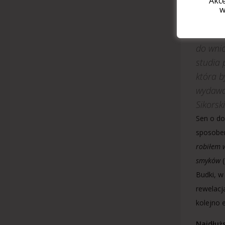
"Akc
brakow
w
pograni
Wither
do wnio
studia 
która b
wydawał
Sikorsk
Sen o do
sposobem
robiłem 
smyków
(
Budki, w
rewelacj
kolejno 
Najdłuż