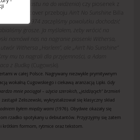
ury -
on, Memu miastu na do widzenia
) czy piosenek z
ji
 o dolinie
– cover przeboju
Ain’t No Sunshine
Billa
ie lat 1973/1974 zaczęliśmy powolutku dochodzić
abialiśmy grosze. Ja myślałem, żeby wrócić na
ewski namówił nas na nagranie piosenki Withersa,
y utwór Withersa „Harlem”, ale „Ain’t No Sunshine”
byśmy mu to nagrali dla przyjemności, a Adam
praca z Budką
(Cugowski).
ertami w całej Polsce. Nagrywany niezwykle prymitywnym
ją wokalną Cugowskiego i ciekawą aranżacją Lipki.
Gdy
ardzo mnie pociągał – użycia szerokich, „jeżdżących” brzmień
 zastąpił Zeliszewski, wykrystalizował się klasyczny skład
hodniem byłem między wami
(1976). Obydwie okazały się
iom rzadko spotykany u debiutantów. Przyjrzyjmy się zatem
 i krótkim formom, rytmice oraz tekstom.