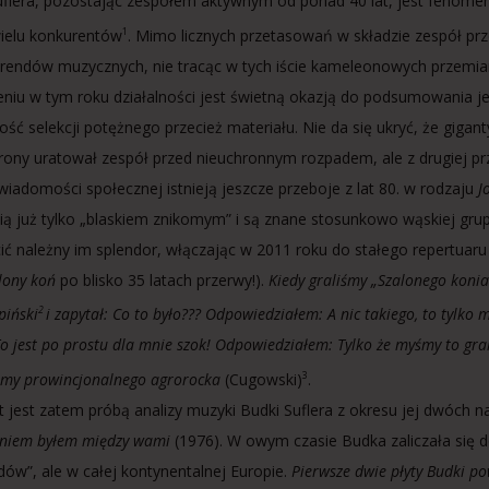
flera, pozostając zespołem aktywnym od ponad 40 lat, jest fenomenem
ielu konkurentów
. Mimo licznych przetasowań w składzie zespół pr
1
 trendów muzycznych, nie tracąc w tych iście kameleonowych przemian
niu w tym roku działalności jest świetną okazją do podsumowania je
ość selekcji potężnego przecież materiału. Nie da się ukryć, że giga
trony uratował zespół przed nieuchronnym rozpadem, ale z drugiej prz
świadomości społecznej istnieją jeszcze przeboje z lat 80. w rodzaju
J
nią już tylko „blaskiem znikomym” i są znane stosunkowo wąskiej gr
ić należny im splendor, włączając w 2011 roku do stałego repertua
lony koń
po blisko 35 latach przerwy!).
Kiedy graliśmy „Szalonego koni
piński
i zapytał: Co to było??? Odpowiedziałem: A nic takiego, to tylko
2
To jest po prostu dla mnie szok! Odpowiedziałem: Tylko że myśmy to gra
my prowincjonalnego agrorocka
(Cugowski)
.
3
t jest zatem próbą analizy muzyki Budki Suflera z okresu jej dwóch
niem byłem między wami
(1976). W owym czasie Budka zaliczała się d
ów”, ale w całej kontynentalnej Europie.
Pierwsze dwie płyty Budki pow