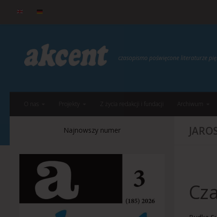
do
treści
Przejdź do treści
czasopismo poświęcone literaturze p
O nas
Projekty
Z życia redakcji i fundacji
Archiwum
JAROS
Najnowszy numer
Cza