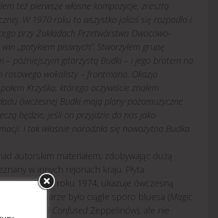
iłem też pierwsze własne kompozycje, zresztą
znej. W 1970 roku to wszystko jakoś się rozpadło i
jącego przy Zakładach Przetwórstwa Owocowo-
 win „patykiem pisanych”. Stworzyłem grupę
 – późniejszym gitarzystą Budki – i jego bratem na
am rasowego wokalisty – frontmana. Okazja
espołem Krzyśka, którego oczywiście znałem
 składu ówczesnej Budki mają plany pozamuzyczne
czą będzie, jeśli on przyjdzie do nas jako
acji. I tak właśnie narodziła się nowożytna Budka
 nad autorskim materiałem, zdobywając dużą
znany w innych rejonach kraju. Płyta
cymi głównie z roku 1974, ukazuje ówczesną
j. W repertuarze było ciągle sporo bluesa (
Magic
 do
Dazed and Confused
Zeppelinów), ale nie