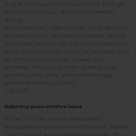
Drugi do Parnickiego chodził Tomasz Burek. Po drugiej
wizycie przestał chodzić, ale nie chciał powiedzieć,
dlaczego.
Ja chodziłem trzeci – ciągnie Karasek. – Po drugiej wizycie
przestałem chodzić i nie chciałem powiedzieć, dlaczego.
Przekonałem się wtedy – zamyśla się poeta Karasek po
latach – że nie można było chodzić do Parnickiego dłużej
niż na dwie wizyty i nie chciało się nawet o tym
opowiadać. Pisarz już przy drugim spotkaniu żądał
napisania o sobie szkicu. Tymczasem żadnej jego
powieści nie dało się zrozumieć!
5 XII 2009
Najbardziej płaska metafora świata
W maju 1979 roku, podczas swoich wielkich
teoriopoetyckich sporów, młodzi krasopisarze Zbigniew
Loba i Tadeusz Żukowski zakładają się o wódkę, kto