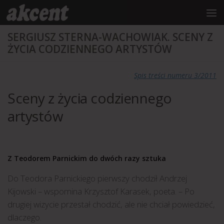
do
treści
Przejdź do treści
SERGIUSZ STERNA-WACHOWIAK. SCENY Z
ŻYCIA CODZIENNEGO ARTYSTÓW
Spis treści numeru 3/2011
Sceny z życia codziennego
artystów
Z Teodorem Parnickim do dwóch razy sztuka
Do Teodora Parnickiego pierwszy chodził Andrzej
Kijowski – wspomina Krzysztof Karasek, poeta. – Po
drugiej wizycie przestał chodzić, ale nie chciał powiedzieć,
dlaczego.