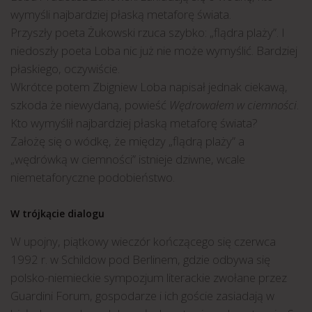
wymyśli najbardziej płaską metaforę świata.
Przyszły poeta Żukowski rzuca szybko: „flądra plaży”. I
niedoszły poeta Loba nic już nie może wymyślić. Bardziej
płaskiego, oczywiście.
Wkrótce potem Zbigniew Loba napisał jednak ciekawą,
szkoda że niewydaną, powieść
Wędrowałem w ciemności
.
Kto wymyślił najbardziej płaską metaforę świata?
Założę się o wódkę, że między „flądrą plaży” a
„wędrówką w ciemności” istnieje dziwne, wcale
niemetaforyczne podobieństwo.
W trójkącie dialogu
W upojny, piątkowy wieczór kończącego się czerwca
1992 r. w Schildow pod Berlinem, gdzie odbywa się
polsko-niemieckie sympozjum literackie zwołane przez
Guardini Forum, gospodarze i ich goście zasiadają w