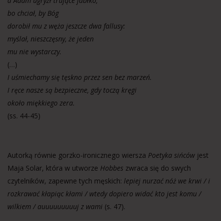
a Adam ugryzł trujące jabłko,
bo chciał, by Bóg
dorobił mu z węża jeszcze dwa fallusy:
myślał, nieszczęsny, że jeden
mu nie wystarczy.
(…)
I uśmiechamy się tęskno przez sen bez marzeń.
I ręce nasze są bezpieczne, gdy toczą kręgi
około miękkiego zera.
(ss. 44-45)
Autorką równie gorzko-ironicznego wiersza
Poetyka sińców
jest
Maja Solar, która w utworze
Hobbes
zwraca się do swych
czytelników, zapewne tych męskich:
lepiej nurzać nóż we krwi / i
rozkrawać kłapiąc kłami / wtedy dopiero widać kto jest komu /
wilkiem / auuuuuuuuuj z wami
(s. 47).