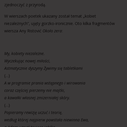
zjednoczyć z przyrodą.
W wierszach poetek ukazany został temat „kobiet
niezależnych”, ujęty gorzko-ironicznie. Oto kilka fragmentów
wiersza Any Ristović
Około zera
:
My, kobiety niezależne.
Wyczekując nowej miłości,
Astmatycznie dyszymy Żywimy się tabletkami
(…)
A w programie prania wstępnego i wirowania
coraz częściej pierzemy nie majtki,
a kawałki własnej zmizerniałej skóry.
(…)
Popieramy rewizję uczuć i teorię,
według której najpierw powstała niewinna Ewa,