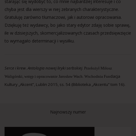
starając się wydobyć to, co mnie najbardziej interesuje i co
chyba jest dla wierszy w niej zebranych charakterystyczne.
Gratuluję zarówno tłumaczowi, jak i autorowi opracowania.
Dziękuję też wydawcy, bo jako stary edytor zdaję sobie sprawę,
ile w dzisiejszych, skomercjalizowanych czasach przedsięwzięcie
to wymagało determinacji i wysiłku.
Serce i krew. Antologia nowej liryki serbskiej
. Przełożył Miłosz
dacja
Waligórski, wstęp i opracowanie Jarosław Wach. Wschodnia Fun
Kultury „Akcent”, Lublin 2015, ss. 54 (Biblioteka „Akcentu” tom 16).
Najnowszy numer