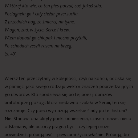
W której kto wie, co ten pies poczuł, coś, jakaś siła,
Pociągnęła go i cały ciężar przerzuciła
Z przednich nóg, ze śmierci, na tylne,
W ogon, zad, w życie. Serce i krew.
Wtem dopadł go chłopak i mocno przytulił,
Po schodach zeszli razem na brzeg.
(s. 49)
Wiersz ten przeczytany w kolejności, czyli na końcu, odciska się
w pamięci jako swego rodzaju wektor znaczeń poprzedzających
go utworów. Kto spodziewa się po tej poezji obrazów
bratobójczej pożogi, która niedawno szalała w Serbii, ten się
rozczaruje. Czy poeci wymazują wszelkie ślady po tej historii?
Nie. Stanowi ona ukryty punkt odniesienia, czasem nawet nieco
odsłaniany, ale autorzy pragną być – czy lepiej może
powiedzieć: próbują być – piewcami życia właśnie. Próbują, bo