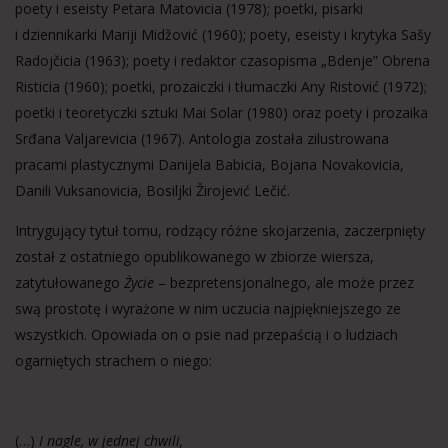
poety i eseisty Petara Matovicia (1978); poetki, pisarki
i dziennikarki Mariji Midžović (1960); poety, eseisty i krytyka Sašy
Radojčicia (1963); poety i redaktor czasopisma „Bdenje” Obrena
Risticia (1960); poetki, prozaiczki i tłumaczki Any Ristović (1972);
poetki i teoretyczki sztuki Mai Solar (1980) oraz poety i prozaika
Srđana Valjarevicia (1967). Antologia została zilustrowana
pracami plastycznymi Danijela Babicia, Bojana Novakovicia,
Danili Vuksanovicia, Bosiljki Žirojević Lečić.
Intrygujący tytuł tomu, rodzący różne skojarzenia, zaczerpnięty
został z ostatniego opublikowanego w zbiorze wiersza,
zatytułowanego
Życie
– bezpretensjonalnego, ale może przez
swą prostotę i wyrażone w nim uczucia najpiękniejszego ze
wszystkich. Opowiada on o psie nad przepaścią i o ludziach
ogarniętych strachem o niego:
(…)
I nagle, w jednej chwili,