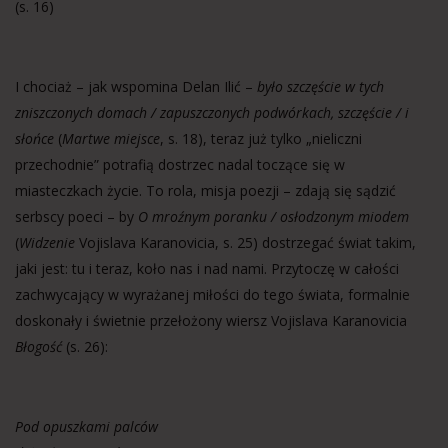
(s. 16)
I chociaż – jak wspomina Delan Ilić –
było szczęście w tych
zniszczonych domach / zapuszczonych podwórkach, szczęście / i
słońce
(
Martwe miejsce
, s. 18), teraz już tylko „nieliczni
przechodnie” potrafią dostrzec nadal toczące się w
miasteczkach życie. To rola, misja poezji – zdają się sądzić
serbscy poeci – by
O mroźnym poranku / osłodzonym miodem
(
Widzenie
Vojislava Karanovicia, s. 25) dostrzegać świat takim,
jaki jest: tu i teraz, koło nas i nad nami. Przytoczę w całości
zachwycający w wyrażanej miłości do tego świata, formalnie
doskonały i świetnie przełożony wiersz Vojislava Karanovicia
Błogość
(s. 26):
Pod opuszkami palców