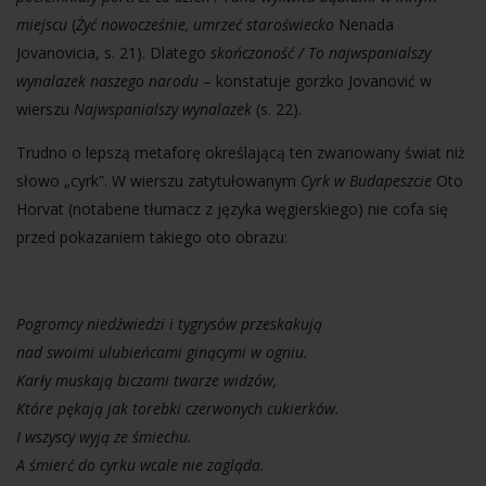
miejscu
(
Żyć nowocześnie, umrzeć staroświecko
Nenada
Jovanovicia, s. 21). Dlatego
skończoność / To najwspanialszy
wynalazek naszego narodu
– konstatuje gorzko Jovanović w
wierszu
Najwspanialszy wynalazek
(s. 22).
Trudno o lepszą metaforę określającą ten zwariowany świat niż
słowo „cyrk”. W wierszu zatytułowanym
Cyrk w Budapeszcie
Oto
Horvat (notabene tłumacz z języka węgierskiego) nie cofa się
przed pokazaniem takiego oto obrazu:
Pogromcy niedźwiedzi i tygrysów przeskakują
nad swoimi ulubieńcami ginącymi w ogniu.
Karły muskają biczami twarze widzów,
Które pękają jak torebki czerwonych cukierków.
I wszyscy wyją ze śmiechu.
A śmierć do cyrku wcale nie zagląda.