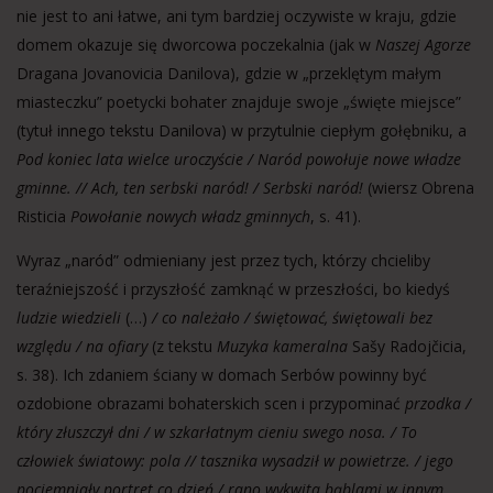
nie jest to ani łatwe, ani tym bardziej oczywiste w kraju, gdzie
domem okazuje się dworcowa poczekalnia (jak w
Naszej Agorze
Dragana Jovanovicia Danilova), gdzie w „przeklętym małym
miasteczku” poetycki bohater znajduje swoje „święte miejsce”
(tytuł innego tekstu Danilova) w przytulnie ciepłym gołębniku, a
Pod koniec lata wielce uroczyście / Naród powołuje nowe władze
gminne. // Ach, ten serbski naród! / Serbski naród!
(wiersz Obrena
Risticia
Powołanie nowych władz gminnych
, s. 41).
Wyraz „naród” odmieniany jest przez tych, którzy chcieliby
teraźniejszość i przyszłość zamknąć w przeszłości, bo kiedyś
ludzie wiedzieli
(…)
/ co należało / świętować, świętowali bez
względu / na ofiary
(z tekstu
Muzyka kameralna
Sašy Radojčicia,
s. 38). Ich zdaniem ściany w domach Serbów powinny być
ozdobione obrazami bohaterskich scen i przypominać
przodka
/
który złuszczył dni / w szkarłatnym cieniu swego nosa. / To
człowiek światowy: pola // tasznika wysadził w powietrze. / jego
pociemniały portret co dzień / rano wykwita bąblami w innym