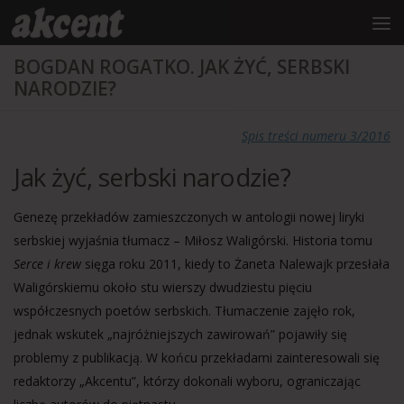
do
treści
Przejdź do treści
BOGDAN ROGATKO. JAK ŻYĆ, SERBSKI
NARODZIE?
Spis treści numeru 3/2016
Jak żyć, serbski narodzie?
Genezę przekładów zamieszczonych w antologii nowej liryki
serbskiej wyjaśnia tłumacz – Miłosz Waligórski. Historia tomu
Serce i krew
sięga roku 2011, kiedy to Żaneta Nalewajk przesłała
Waligórskiemu około stu wierszy dwudziestu pięciu
współczesnych poetów serbskich. Tłumaczenie zajęło rok,
jednak wskutek „najróżniejszych zawirowań” pojawiły się
problemy z publikacją. W końcu przekładami zainteresowali się
redaktorzy „Akcentu”, którzy dokonali wyboru, ograniczając