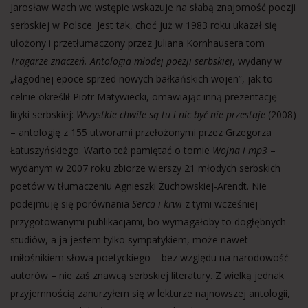
Jarosław Wach we wstępie wskazuje na słabą znajomość poezji
serbskiej w Polsce. Jest tak, choć już w 1983 roku ukazał się
ułożony i przetłumaczony przez Juliana Kornhausera tom
Tragarze z
naczeń. Antologia młodej poezji serbskiej
, wydany w
„łagodnej epoce sprzed nowych bałkańskich wojen”, jak to
celnie określił Piotr Matywiecki, omawiając inną prezentację
liryki serbskiej:
Wszystkie chwile są tu i nic być nie przestaje
(2008)
– antologię z 155 utworami przełożonymi przez Grzegorza
Łatuszyńskiego. Warto też pamiętać o tomie
Wojna i mp3
–
wydanym w 2007 roku zbiorze wierszy 21 młodych serbskich
poetów w tłumaczeniu Agnieszki Żuchowskiej-Arendt. Nie
podejmuję się porównania
Serca i krwi
z tymi wcześniej
przygotowanymi publikacjami, bo wymagałoby to dogłębnych
studiów, a ja jestem tylko sympatykiem, może nawet
miłośnikiem słowa poetyckiego – bez względu na narodowość
autorów – nie zaś znawcą serbskiej literatury. Z wielką jednak
przyjemnością zanurzyłem się w lekturze najnowszej antologii,