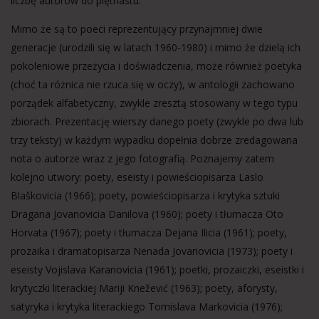
liczbę autorów do piętnastu.
Mimo że są to poeci reprezentujący przynajmniej dwie
generacje (urodzili się w latach 1960-1980) i mimo że dzielą ich
pokoleniowe przeżycia i doświadczenia, może również poetyka
(choć ta różnica nie rzuca się w oczy), w antologii zachowano
porządek alfabetyczny, zwykle zresztą stosowany w tego typu
zbiorach. Prezentację wierszy danego poety (zwykle po dwa lub
trzy teksty) w każdym wypadku dopełnia dobrze zredagowana
nota o autorze wraz z jego fotografią. Poznajemy zatem
kolejno utwory: poety, eseisty i powieściopisarza Laslo
Blaškovicia (1966); poety, powieściopisarza i krytyka sztuki
Dragana Jovanovicia Danilova (1960); poety i tłumacza Oto
Horvata (1967); poety i tłumacza Dejana Ilicia (1961); poety,
prozaika i dramatopisarza Nenada Jovanovicia (1973); poety i
eseisty Vojislava Karanovicia (1961); poetki, prozaiczki, eseistki i
krytyczki literackiej Mariji Knežević (1963); poety, aforysty,
satyryka i krytyka literackiego Tomislava Markovicia (1976);