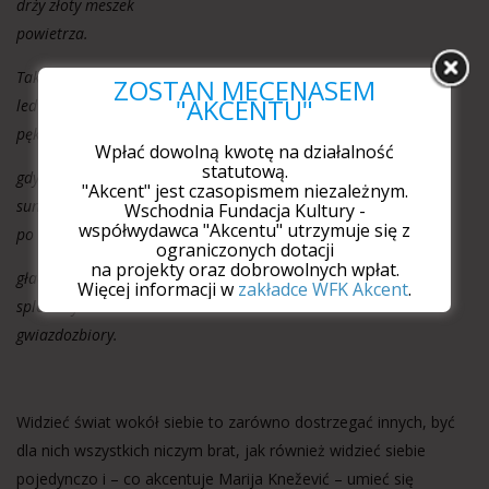
drży złoty meszek
powietrza.
Tak samo w nocy
ZOSTAŃ MECENASEM
"AKCENTU"
ledwie słyszalnie
pękają gwiazdy,
Wpłać dowolną kwotę na działalność
statutową.
gdy czyjaś dłoń,
"Akcent" jest czasopismem niezależnym.
sunąc łagodnie
Wschodnia Fundacja Kultury -
współwydawca "Akcentu" utrzymuje się z
po ciemieniu nieba,
ograniczonych dotacji
na projekty oraz dobrowolnych wpłat.
gładzi kosmyki
Więcej informacji w
zakładce WFK Akcent
.
splecionych włosów:
gwiazdozbiory.
Widzieć świat wokół siebie to zarówno dostrzegać innych, być
dla nich wszystkich niczym brat, jak również widzieć siebie
pojedynczo i – co akcentuje Marija Knežević – umieć się