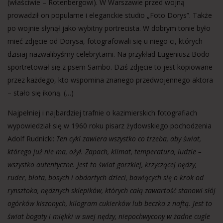
(właściwie – Rotenbergowi). W Warszawie przed wojną
prowadził on popularne i eleganckie studio „Foto Dorys”. Także
po wojnie słynął jako wybitny portrecista. W dobrym tonie było
mieć zdjęcie od Dorysa, fotografowali się u niego ci, których
dzisiaj nazwalibyśmy celebrytami. Na przykład Eugeniusz Bodo
sportretował się z psem Sambo. Dziś zdjęcie to jest kopiowane
przez każdego, kto wspomina znanego przedwojennego aktora
– stało się ikoną. (…)
Najpełniej i najbardziej trafnie o kazimierskich fotografiach
wypowiedział się w 1960 roku pisarz żydowskiego pochodzenia
Adolf Rudnicki:
Ten cykl zawiera wszystko co trzeba, aby świat,
którego już nie ma, ożył. Zapach, klimat, temperatura, ludzie –
wszystko autentyczne. Jest to świat gorzkiej, krzyczącej nędzy,
ruder, błota, bosych i obdartych dzieci, bawiących się o krok od
rynsztoka, nędznych sklepików, których całą zawartość stanowi słój
ogórków kiszonych, kilogram cukierków lub beczka z naftą. Jest to
świat bogaty i miękki w swej nędzy, niepochwycony w żadne cugle