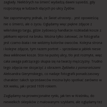
zagłady. Niektórych na śmierć wydadzą dawni sąsiedzi, gdy
rozpoznają w ludziach idących po ulicy Żydów.
Nie zapominajmy jednak, że
Świat utracony
… jest opowieścią
nie o śmierci, ale o życiu. Oglądamy więc piękne zdjęcie z
wileńskiego targu, gdzie żydowscy handlarze rozkładali kosze z
jabłkami wprost na bruku. Można tylko żałować, że fotografia
jest czarno-biała i nie widzimy kolorów owoców. Kolejna strona
i kolejne zdjęcie, tym razem portret – sprzedawca jabłek niesie
dwa wiklinowe kosze. Stoi na pustej ulicy, tło jest rozmyte, więc
cała uwaga patrzącego skupia się na twarzy mężczyzny. Trudno
tego zdjęcia nie skojarzyć z obrazem
Żydówka z pomarańczami
Aleksandra Gierymskiego, co nadaje fotografii ponadczasowy
charakter: takich sprzedawców można było spotkać zarówno w
XIX wieku, jak i przed 1939 rokiem.
Zaglądamy na prowincjonalne rynki, jak ten w Kraśniku, do
niewielkich sklepików z malowanymi szyldami, ale oglądamy też