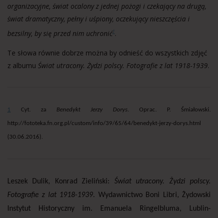
organizacyjne, świat ocalony z jednej pożogi i czekający na drugą,
świat dramatyczny, pełny i uśpiony, oczekujący nieszczęścia i
bezsilny, by się przed nim uchronić
.
1
Te słowa równie dobrze można by odnieść do wszystkich zdjęć
z albumu
Świat utracony. Żydzi polscy. Fotografie z lat 1918-1939
.
1
Cyt. za
Benedykt Jerzy Dorys
. Oprac. P. Śmiałowski.
http://fototeka.fn.org.pl/custom/info/39/65/64/benedykt-jerzy-dorys.html
(30.06.2016).
Leszek Dulik, Konrad Zieliński:
Świat utracony. Żydzi polscy.
Fotografie z lat 1918-1939
. Wydawnictwo Boni Libri, Żydowski
Instytut Historyczny im. Emanuela Ringelbluma, Lublin-