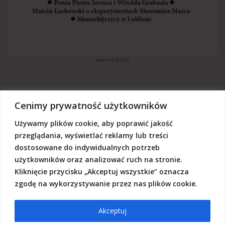
Akcent nr 3/2026
Cenimy prywatność użytkowników
Używamy plików cookie, aby poprawić jakość
„Akcent” jest czasopismem niezależnym, utrzymujemy się z dotacji
budżetowych oraz darowizn. Będziemy wdzięczni, jeśli zechcą nas
przeglądania, wyświetlać reklamy lub treści
Państwo wesprzeć dowolną kwotą.
dostosowane do indywidualnych potrzeb
Wschodnia Fundacja Kultury „Akcent”, ul. Grodzka 3, 20-112 Lublin
użytkowników oraz analizować ruch na stronie.
Nr rachunku:
50124015031111000017528667
(z dopiskiem: Darowizna na działalność statutową Wschodniej
Kliknięcie przycisku „Akceptuj wszystkie” oznacza
Fundacji Kultury Akcent w sferze pożytku publicznego)
zgodę na wykorzystywanie przez nas plików cookie.
Akceptuj