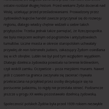
ostatni rozdział długiej historii. Przed wiekami Żydzi docierali nad
Wisłę, uciekając przed prześladowaniami. Prowadzony przez
żydowskich kupców handel zawsze przyczyniał się do rozwoju
regionu, dlatego władcy chętnie widzieli u siebie takich
przybyszów. Trzeba jednak także pamiętać, że Rzeczpospolita
nie była miejscem wolnym od pogromów i antyżydowskich
tumultów. Liczne miasta w okresie staropolskim uchwalały
przywilej
de non tolerandis Judaeis
, zakazujący Żydom osiedlania
się w ich obrębie. Lublin nie był pod tym względem wyjątkiem.
Dlatego dzielnica żydowska powstała na terenie królewskim,
czyli wokół zamku. Oczywiście – poza miejskimi murami. Nawet
jeśli z czasem ta granica zaczynała się zacierać i bywała
przekraczana na przykład przez osoby decydujące się na
porzucenie judaizmu, to nigdy nie przestała istnieć. Podzamcze
jeszcze u progu XX wieku pozostawało dzielnicą żydowską.
Społeczność polskich Żydów była przed 1939 rokiem niezwykle