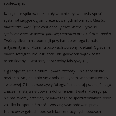
społecznym.
Kadry uporządkowane zostały w rozdziały, w prosty sposób
systematyzujące ogrom prezentowanych informacji:
Miasto,
miast
eczko, wieś
;
Życie codzienne i praca
;
Wiara i życie
;
W
społeczeństwie
;
W świecie polityki
;
Emigracja
oraz
Kultura i nauka
.
Twórcy albumu nie pominęli przy tym bolesnego tematu
antysemityzmu, któremu poświęcili odrębny rozdział. Oglądanie
owych fotografii nie jest łatwe, ale gdyby ten wątek został
przemilczany, stworzony obraz byłby fałszywy. (…)
Oglądając zdjęcia z albumu
Świat utracony
…, nie sposób nie
myśleć o tym, co stało się z polskimi Żydami w czasie II wojny
światowej. Z tej perspektywy fotografie nabierają szczególnego
znaczenia, stają się bowiem dokumentem świata, którego już
nie ma. Wiemy przecież, że większość ze sportretowanych osób
za kilka lat spotka śmierć – zostaną wymordowani przez
Niemców w gettach, obozach koncentracyjnych, obozach