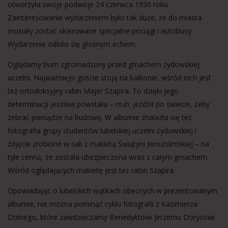
otworzyła swoje podwoje 24 czerwca 1930 roku.
Zainteresowanie wydarzeniem było tak duże, że do miasta
musiały zostać skierowane specjalne pociągi i autobusy.
Wydarzenie odbiło się głośnym echem.
Oglądamy tłum zgromadzony przed gmachem żydowskiej
uczelni. Najważniejsi goście stoją na balkonie, wśród nich jest
też ortodoksyjny rabin Majer Szapira. To dzięki jego
determinacji jesziwa powstała – m.in. jeździł po świecie, żeby
zebrać pieniądze na budowę. W albumie znalazła się też
fotografia grupy studentów lubelskiej uczelni żydowskiej i
zdjęcie zrobione w sali z makietą Świątyni Jerozolimskiej – na
tyle cenną, że została ubezpieczona wraz z całym gmachem.
Wśród oglądających makietę jest też rabin Szapira.
Opowiadając o lubelskich wątkach obecnych w prezentowanym
albumie, nie można pominąć cyklu fotografii z Kazimierza
Dolnego, które zawdzięczamy Benedyktowi Jerzemu Dorysowi