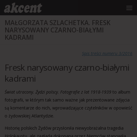
do
treści
Przejdź do treści
MAŁGORZATA SZLACHETKA. FRESK
NARYSOWANY CZARNO-BIAŁYMI
KADRAMI
Spis treści numeru 3/2016
Fresk narysowany czarno-białymi
kadrami
Świat utracony. Żydzi polscy. Fotografie z lat 1918-1939
to album
fotografii, w którym tak samo ważne jak prezentowane zdjęcia
są komentarze do nich, wprowadzające czytelników w opowieść
o żydowskiej Atlantydzie.
Historię polskich Żydów przysłoniła niewyobrażalna tragedia
Holokaustu, ale zagłada dokonana przez Niemców stanowiła