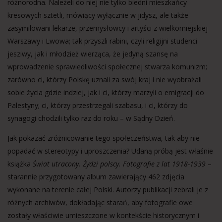
różnorodna. Należeli do niej nie tylko biedni mieszkańcy
kresowych sztetli, mówiący wyłącznie w jidysz, ale także
zasymilowani lekarze, przemysłowcy i artyści z wielkomiejskiej
Warszawy i Lwowa; tak przyszli rabini, czyli religijni studenci
jesziwy, jak i młodzież wierząca, że jedyną szansę na
wprowadzenie sprawiedliwości społecznej stwarza komunizm;
zarówno ci, którzy Polskę uznali za swój kraj i nie wyobrażali
sobie życia gdzie indziej, jak i ci, którzy marzyli o emigracji do
Palestyny; ci, którzy przestrzegali szabasu, i ci, którzy do
synagogi chodzili tylko raz do roku – w Sądny Dzień.
Jak pokazać zróżnicowanie tego społeczeństwa, tak aby nie
popadać w stereotypy i uproszczenia? Udaną próbą jest właśnie
książka
Świat utracony. Żydzi polscy. Fotografie z lat 1918-1939
–
starannie przygotowany album zawierający 462 zdjęcia
wykonane na terenie całej Polski. Autorzy publikacji zebrali je z
różnych archiwów, dokładając starań, aby fotografie owe
zostały właściwie umieszczone w kontekście historycznym i