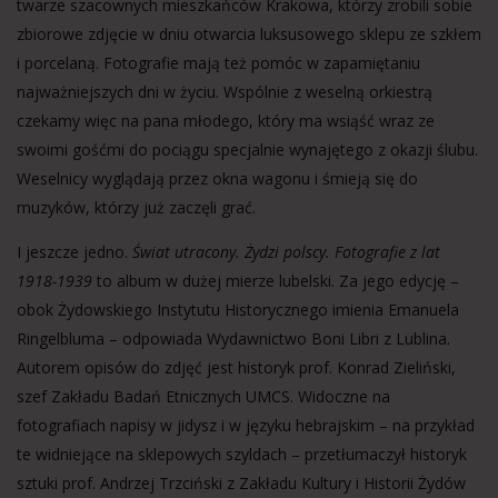
twarze szacownych mieszkańców Krakowa, którzy zrobili sobie
zbiorowe zdjęcie w dniu otwarcia luksusowego sklepu ze szkłem
i porcelaną. Fotografie mają też pomóc w zapamiętaniu
najważniejszych dni w życiu. Wspólnie z weselną orkiestrą
czekamy więc na pana młodego, który ma wsiąść wraz ze
swoimi gośćmi do pociągu specjalnie wynajętego z okazji ślubu.
Weselnicy wyglądają przez okna wagonu i śmieją się do
muzyków, którzy już zaczęli grać.
I jeszcze jedno.
Świat utracony. Żydzi polscy. Fotografie z lat
1918-1939
to album w dużej mierze lubelski. Za jego edycję –
obok Żydowskiego Instytutu Historycznego imienia Emanuela
Ringelbluma – odpowiada Wydawnictwo Boni Libri z Lublina.
Autorem opisów do zdjęć jest historyk prof. Konrad Zieliński,
szef Zakładu Badań Etnicznych UMCS. Widoczne na
fotografiach napisy w jidysz i w języku hebrajskim – na przykład
te widniejące na sklepowych szyldach – przetłumaczył historyk
sztuki prof. Andrzej Trzciński z Zakładu Kultury i Historii Żydów