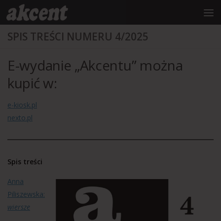
do
treści
Przejdź do treści
SPIS TREŚCI NUMERU 4/2025
E-wydanie „Akcentu” można
kupić w:
e-kiosk.pl
nexto.pl
Spis treści
Anna
Piliszewska:
wiersze