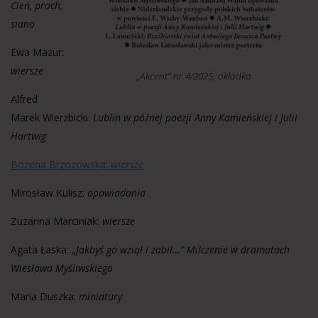
Cień, proch,
siano
Ewa Mazur:
wiersze
„Akcent” nr 4/2025, okładka
Alfred
Marek Wierzbicki:
Lublin w późnej poezji Anny Kamieńskiej i Julii
Hartwig
Bożena Brzozowska:
wiersze
Mirosław Kulisz:
opowiadania
Zuzanna Marciniak:
wiersze
Agata Łaska: „
Jakbyś go wziął i zabił…” Milczenie w dramatach
Wiesława Myśliwskiego
Maria Duszka:
miniatury