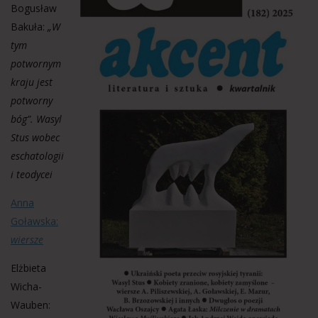
Bogusław
Bakuła:
„W
tym
potwornym
kraju jest
potworny
bóg”. Wasyl
Stus wobec
eschatologii
i teodycei
Anna
Goławska:
wiersze
Elżbieta
Wicha-
Wauben: