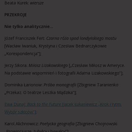
Beata Kurek:
wiersze
PRZEKROJE
Nie tylko analitycznie…
Józef Franciszek Fert:
Czarna róża spod londyńskiego mostu
[Wacław Iwaniuk, Krystyna i Czesław Bednarczykowie
„Korespondencja”];
Jerzy Sikora:
Miłosz Lizakowskiego
[„Czesław Miłosz w Ameryce.
Na podstawie wspomnień i fotografii Adama Lizakowskiego”];
Dominika Łarionow:
Próba monografii
[Zbigniew Taranienko
„Przekaz. O teatrze Leszka Mądzika”];
Ewa Dunaj:
Back to the Future
[Jacek Łukasiewicz „Krok i rytm.
Wybór szkiców”];
Karol Alichnowicz:
Poetycka geografia
[Zbigniew Chojnowski
„Prowincjusze, tubylcy i bywalcy”];