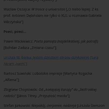
Wacław Oszajca:
W trosce o universitas
[„O niebo lepiej. Z ks.
prof. Antonim Dębińskim nie tylko o KUL-u rozmawia Gabriela
Wilczyńska”]
Poeci, poeci…
Paweł Mackiewicz:
Poeta pamięta (najdelikatniej, jak potrafi)
[Bohdan Zadura „Zmiana czasu”];
Urszula M. Benka:
Jestem dzieckiem ekranu dotykowego
[Sara
Akram „karm”];
Bartosz Suwiński:
Lizbońskie impresje
[Martyna Rogacka
„Alfama”];
Zbigniew Chojnowski:
Od „konającej Europy” do „beztroskiej
radości”
[János Térey „Przyszłość miodu”];
Stefan Jurkowski:
Niepokój, cierpienie, nadzieja
[Urszula Gierszon