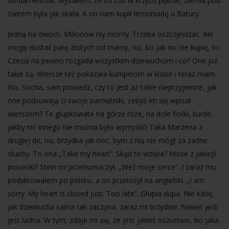
fundamentów. Myślałem, że mi coś w krzyżu pęknie, ziemia pod
żwirem była jak skała. A on nam kupił lemoniadę u Batury.
Jedną na dwóch. Milionów niy momy. Trzeba oszczyndzać. Ale
mogę dostać parę złotych od mamy, no, bo jak nic nie kupię, to
Czesia na pewno rozgada wszystkim dziewuchom i co? One już
takie są. Wiersze też pokazała kumpelom w klasie i teraz mam.
No, Socha, sam powiedz, czy to jest aż takie nieprzyjemne, jak
one podsuwają ci swoje pamiętniki, żebyś im się wpisał
wierszem? Te głupkowate na górze róże, na dole fiołki, kurde,
jakby nic innego nie można było wymyślić! Taka Marzena z
drugiej de, no, brzydka jak noc, bym z nią nie mógł za żadne
skarby. To ona „Take my heart”. Skąd to wzięła? Może z jakiejś
piosenki? Stein mi przetłumaczył. „Weź moje serce”. I zaraz mu
podyktowałem po polsku, a on przełożył na angielski. „I am
sorry. My heart is closed just. Too late”. Głupia dupa. Nie lubię,
jak dziewucha sama tak zaczyna, zaraz mi brzydnie. Nawet jeśli
jest ładna. W tym, zdaje mi się, że jest jakieś oszustwo, bo jaka