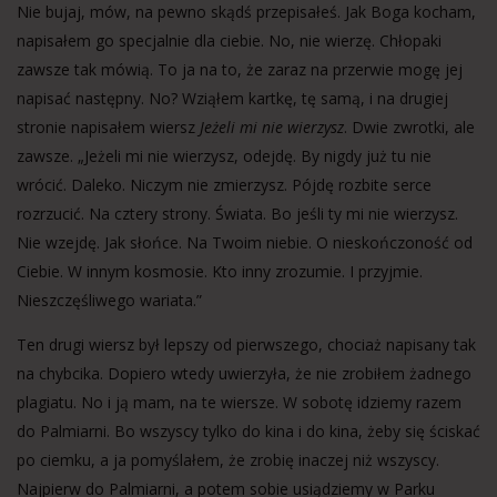
Nie bujaj, mów, na pewno skądś przepisałeś. Jak Boga kocham,
napisałem go specjalnie dla ciebie. No, nie wierzę. Chłopaki
zawsze tak mówią. To ja na to, że zaraz na przerwie mogę jej
napisać następny. No? Wziąłem kartkę, tę samą, i na drugiej
stronie napisałem wiersz
Jeżeli mi nie wierzysz
. Dwie zwrotki, ale
zawsze. „Jeżeli mi nie wierzysz, odejdę. By nigdy już tu nie
wrócić. Daleko. Niczym nie zmierzysz. Pójdę rozbite serce
rozrzucić. Na cztery strony. Świata. Bo jeśli ty mi nie wierzysz.
Nie wzejdę. Jak słońce. Na Twoim niebie. O nieskończoność od
Ciebie. W innym kosmosie. Kto inny zrozumie. I przyjmie.
Nieszczęśliwego wariata.”
Ten drugi wiersz był lepszy od pierwszego, chociaż napisany tak
na chybcika. Dopiero wtedy uwierzyła, że nie zrobiłem żadnego
plagiatu. No i ją mam, na te wiersze. W sobotę idziemy razem
do Palmiarni. Bo wszyscy tylko do kina i do kina, żeby się ściskać
po ciemku, a ja pomyślałem, że zrobię inaczej niż wszyscy.
Najpierw do Palmiarni, a potem sobie usiądziemy w Parku