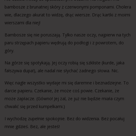
bambosze z brunatnej skóry z czerwonymi pomponami. Cholera
wie, dlaczego akurat to widzę, drąc wiersze. Drąc kartki z moimi
wierszami dla niej!
Bambosze się nie poruszają. Tylko nasze oczy, najpierw na tych
paru strzępach papieru wędrują do podłogi i z powrotem, do
góry.
Na górze się spotykają. Jej oczy robią się szkliste (kurde, jaka
fałszywa dupa!), ale nadal nie słychać żadnego słowa. Nic.
Więc nagle wszystko wydaje mi się daremne i beznadziejne. To
darcie papieru. Czekanie, że może coś powie. Czekanie, że
może zapłacze. (Gówno! Jej żal, że już nie będzie miała czym
chwalić się przed kumpelkami.)
I wychodzę zupełnie spokojnie. Bez do widzenia. Bez pocałuj
mnie gdzieś. Bez, ale jesteś!