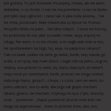
pół godziny. To jest Porwanie Prozerpiny, mówię, ale nie wiem
dokładnie, o co chodzi. U nas nie ma pomników. U nas na Rynku
jest tylko słup ogłoszeń. I zaraz łąki. A jaka nuda jesienią… Tak
nie mów, pocieszam. Małe miasteczka są lepsze niż Poznań.
Wszystko blisko na palec… Nie lubię małych… Czesia nie kończy,
bo podchodzi do nas jakiś szczawik i mówi, wuja, kopsnij mi
szluga. Nie wiem, o co mu chodzi, a on nagle wali mnie w nos,
nie spodziewałem się tego, tej, wuja, na papiyrosa żałujesz?
Taki szczawik. Ledwo od ziemi go widać, kurde, więc łubudu go
w łeb, a on ryczy, bije małe dzieci!, i nagle robi się pełno, nogi mi
miękną, ona przecież to widzi, tej, bijesz słabszych od siebie?!,
mają może po osiemnaście, kurde, przecież nie mogę uciekać,
słabszego bijesz, gnoju?!, i z kopa, i z czoła, sam nie wiem, bo
pełno uderzeń, ona to widzi, dlaczego tak głupio macham
rękami, gówno, nie macham, trzymają mi ręce z tyłu, straszny
ucisk … powietrze!… Złapać powietrze! Jeszcze mnie boli i nie
mogę się wyprostować… krew, to przecież krew, oko, nos,