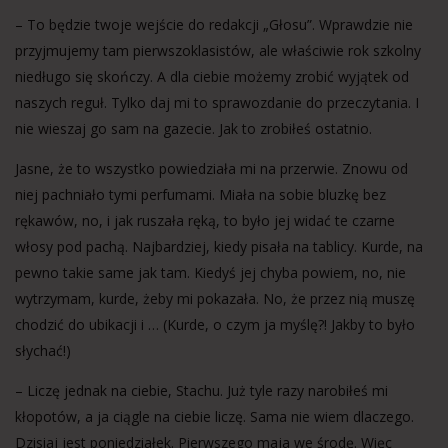
– To będzie twoje wejście do redakcji „Głosu”. Wprawdzie nie
przyjmujemy tam pierwszoklasistów, ale właściwie rok szkolny
niedługo się skończy. A dla ciebie możemy zrobić wyjątek od
naszych reguł. Tylko daj mi to sprawozdanie do przeczytania. I
nie wieszaj go sam na gazecie. Jak to zrobiłeś ostatnio.
Jasne, że to wszystko powiedziała mi na przerwie. Znowu od
niej pachniało tymi perfumami. Miała na sobie bluzkę bez
rękawów, no, i jak ruszała ręką, to było jej widać te czarne
włosy pod pachą. Najbardziej, kiedy pisała na tablicy. Kurde, na
pewno takie same jak tam. Kiedyś jej chyba powiem, no, nie
wytrzymam, kurde, żeby mi pokazała. No, że przez nią muszę
chodzić do ubikacji i … (Kurde, o czym ja myślę?! Jakby to było
słychać!)
– Liczę jednak na ciebie, Stachu. Już tyle razy narobiłeś mi
kłopotów, a ja ciągle na ciebie liczę. Sama nie wiem dlaczego.
Dzisiaj jest poniedziałek. Pierwszego maja we środę. Więc