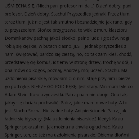
UŚMIECHA SIĘ. (Niech pani profesor mi da…) Dzień dobry, pani
profesor. Dzień dobry, Stachu! Przyszedłeś jednak! Przez tłum,
teraz tłum, już nie jest tak smutno i beznadziejnie jak rano, gdy
tu przyszedłem. Słońce przygrzewa, te witki z muru klasztoru
Dominikanów pachną jakoś słodko, pełno ludzi i głosów, nogi
robią się ciężkie, w butach ciasno. JEST. Jednak przyszedłeś z
nami świętować, bardzo się cieszę, no, co tak zamilkłeś, chodź,
przedstawię cię komuś, idziemy w stronę drzew, trochę w dół, i
ona mówi do kogoś, poznaj, Andrzej, mój uczeń, Stachu. Ma
uzdolnienia pisarskie, mówiłam ci o nim. Staje przy nim i bierze
go pod rękę. BIERZE GO POD RĘKĘ. Jest stary. Minimum tyle co
Adam Stein. Koło trzydziestki. Patrzą na mnie oboje. Ona tak,
jakby się chciała pochwalić. Patrz, jakie mam nowe buty. A to
jest Stachu Socha. Nie żadne buty. Ani pierścionek. Patrz, jak
ładnie się błyszczy. (Ma uzdolnienia pisarskie.) Kiedyś Kaziu
Springer pokazał mi, jak można na chwilę ogłuchnąć. Kaziu
Springer, ten, co też ma uzdolnienia pisarskie. Obiema dłońmi