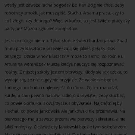
wtedy jest zawsze ładna pogoda? Bo Pan Bóg nie chce, żeby
robotnicy zmokli, jak muszą iść, Stachu. A sama praca, czy to
coś złego, czy dobrego? Więc, w końcu, to jest święto pracy czy
partyjne? Można zgłupieć kompletnie.
Jeszcze nikogo nie ma. Tylko słońce świeci bardzo jasno. Znad
muru przy klasztorze przewieszają się jakieś gałązki. Coś
pnącego. Dzikie wino? Bluszcz? A może to samo, co rośnie u
Artura na werandzie? Muszę kiedyś nauczyć się rozpoznawać
rośliny. Z naszej szkoły jestem pierwszy. Kiedy się tak czeka, to
wydaje się, że nikt nigdy nie przyjdzie. Że wcale nie będzie
żadnego pochodu i najlepiej iść do domu. Ojciec marudził,
kurde, a sam pewno nastawi radio o dziewiątej, żeby słuchać,
co powie Gomułka. Towarzysze. I obywatele. Najchętniej by
słuchał, co powie Jankowski. Ale Jankowski nie przemawia. Na
pierwszego maja zawsze przemawia pierwszy sekretarz, a nie
jakiś mniejszy. Ciekawe czy Jankowski będzie tym sekretarzem.
Na trybunie na pewno będzie stał. Dostanie kwiaty od jakiegoś