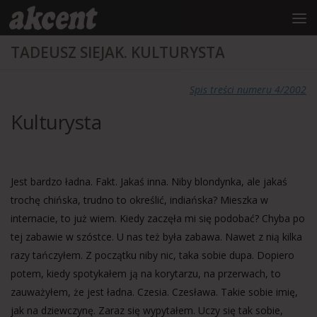
do
treści
Przejdź do treści
TADEUSZ SIEJAK. KULTURYSTA
Spis treści numeru 4/2002
Kulturysta
Jest bardzo ładna. Fakt. Jakaś inna. Niby blondynka, ale jakaś
trochę chińska, trudno to określić, indiańska? Mieszka w
internacie, to już wiem. Kiedy zaczęła mi się podobać? Chyba po
tej zabawie w szóstce. U nas też była zabawa. Nawet z nią kilka
razy tańczyłem. Z początku niby nic, taka sobie dupa. Dopiero
potem, kiedy spotykałem ją na korytarzu, na przerwach, to
zauważyłem, że jest ładna. Czesia. Czesława. Takie sobie imię,
jak na dziewczynę. Zaraz się wypytałem. Uczy się tak sobie,