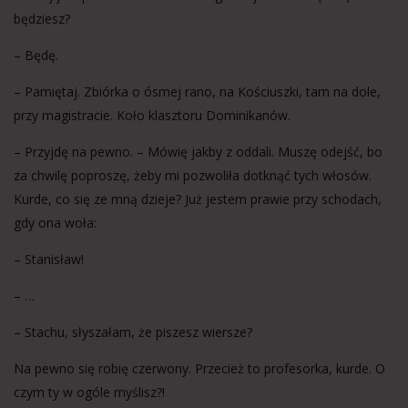
będziesz?
– Będę.
– Pamiętaj. Zbiórka o ósmej rano, na Kościuszki, tam na dole,
przy magistracie. Koło klasztoru Dominikanów.
– Przyjdę na pewno. – Mówię jakby z oddali. Muszę odejść, bo
za chwilę poproszę, żeby mi pozwoliła dotknąć tych włosów.
Kurde, co się ze mną dzieje? Już jestem prawie przy schodach,
gdy ona woła:
– Stanisław!
– …
– Stachu, słyszałam, że piszesz wiersze?
Na pewno się robię czerwony. Przecież to profesorka, kurde. O
czym ty w ogóle myślisz?!