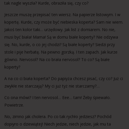
tak nagle wyszła? Kurde, obraziła się, czy co?
Jeszcze muszę przepisać ten wiersz. Na papierze listowym. I w
kopertę. Kurde, czy może być niebieska koperta? Sam nie wiem.
Jakoś ten kolor taki… urzędowy. Jak list z domiarem. No nie,
musi być biała! Mama! Są w domu białe koperty? Nie odzywa
się. No, kurde, o co jej chodzi? Są białe koperty? Siedzi przy
stole i pije herbatę. Na pewno gorzką. I ten zapach. Jak kurze
gówno. Nervosol? Na co brała nervosol? To co? Są białe
koperty?
A na co ci biała koperta? Do papiyża chcesz pisać, czy co? Już ci
zwykłe nie starczają? My ci już tyż nie starczamy?…
Co ona mówi? I ten nervosol… Eee… tam! Żeby śpiewało.
Powietrze.
No, zimno jak cholera. Po co tak rychło jedziesz? Pochód
dopiyro o dziewiątej! Niech jedzie, niech jedzie, jak mu ta