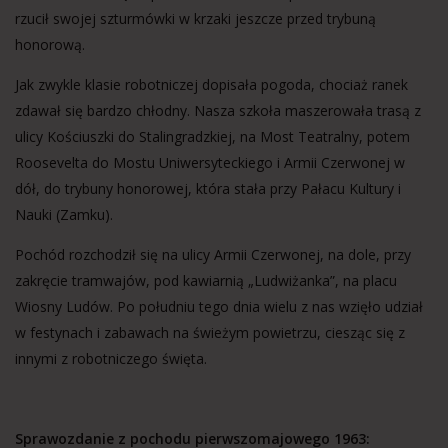
rzucił swojej szturmówki w krzaki jeszcze przed trybuną
honorową.
Jak zwykle klasie robotniczej dopisała pogoda, chociaż ranek
zdawał się bardzo chłodny. Nasza szkoła maszerowała trasą z
ulicy Kościuszki do Stalingradzkiej, na Most Teatralny, potem
Roosevelta do Mostu Uniwersyteckiego i Armii Czerwonej w
dół, do trybuny honorowej, która stała przy Pałacu Kultury i
Nauki (Zamku).
Pochód rozchodził się na ulicy Armii Czerwonej, na dole, przy
zakręcie tramwajów, pod kawiarnią „Ludwiżanka”, na placu
Wiosny Ludów. Po południu tego dnia wielu z nas wzięło udział
w festynach i zabawach na świeżym powietrzu, ciesząc się z
innymi z robotniczego święta.
Sprawozdanie z pochodu pierwszomajowego 1963: