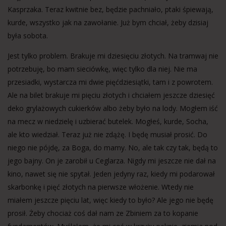
Kasprzaka. Teraz kwitnie bez, będzie pachniało, ptaki śpiewają,
kurde, wszystko jak na zawołanie. Już bym chciał, żeby dzisiaj
była sobota.
Jest tylko problem. Brakuje mi dziesięciu złotych. Na tramwaj nie
potrzebuję, bo mam sieciówkę, więc tylko dla niej. Nie ma
przesiadki, wystarcza mi dwie pięćdziesiątki, tam i z powrotem.
Ale na bilet brakuje mi pięciu złotych i chciałem jeszcze dziesięć
deko grylażowych cukierków albo żeby było na lody. Mogłem iść
na mecz w niedzielę i uzbierać butelek. Mogłeś, kurde, Socha,
ale kto wiedział. Teraz już nie zdążę. I będę musiał prosić. Do
niego nie pójdę, za Boga, do mamy. No, ale tak czy tak, będą to
jego bajny. On je zarobił u Ceglarza. Nigdy mi jeszcze nie dał na
kino, nawet się nie spytał. Jeden jedyny raz, kiedy mi podarował
skarbonkę i pięć złotych na pierwsze włożenie. Wtedy nie
miałem jeszcze pięciu lat, więc kiedy to było? Ale jego nie będę
prosił. Żeby chociaż coś dał nam ze Zbiniem za to kopanie