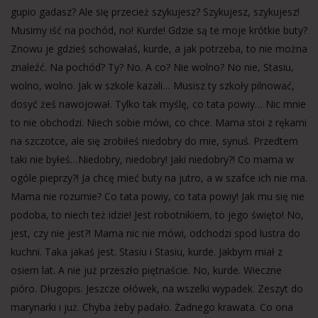
gupio gadasz? Ale się przecież szykujesz? Szykujesz, szykujesz!
Musimy iść na pochód, no! Kurde! Gdzie są te moje krótkie buty?
Znowu je gdzieś schowałaś, kurde, a jak potrzeba, to nie można
znaleźć. Na pochód? Ty? No. A co? Nie wolno? No nie, Stasiu,
wolno, wolno. Jak w szkole kazali… Musisz ty szkoły pilnować,
dosyć żeś nawojował. Tylko tak myślę, co tata powiy… Nic mnie
to nie obchodzi. Niech sobie mówi, co chce. Mama stoi z rękami
na szczotce, ale się zrobiłeś niedobry do mie, synuś. Przedtem
taki nie byłeś…Niedobry, niedobry! Jaki niedobry?! Co mama w
ogóle pieprzy?! Ja chcę mieć buty na jutro, a w szafce ich nie ma.
Mama nie rozumie? Co tata powiy, co tata powiy! Jak mu się nie
podoba, to niech też idzie! Jest robotnikiem, to jego święto! No,
jest, czy nie jest?! Mama nic nie mówi, odchodzi spod lustra do
kuchni. Taka jakaś jest. Stasiu i Stasiu, kurde. Jakbym miał z
osiem lat. A nie już przeszło piętnaście. No, kurde. Wieczne
pióro. Długopis. Jeszcze ołówek, na wszelki wypadek. Zeszyt do
marynarki i już. Chyba żeby padało. Żadnego krawata. Co ona