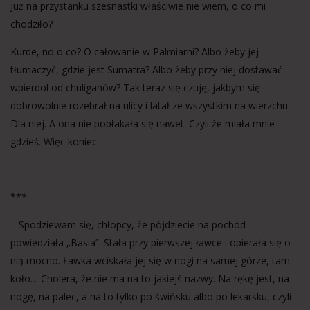
Już na przystanku szesnastki właściwie nie wiem, o co mi
chodziło?
Kurde, no o co? O całowanie w Palmiarni? Albo żeby jej
tłumaczyć, gdzie jest Sumatra? Albo żeby przy niej dostawać
wpierdol od chuliganów? Tak teraz się czuję, jakbym się
dobrowolnie rozebrał na ulicy i latał ze wszystkim na wierzchu.
Dla niej. A ona nie popłakała się nawet. Czyli że miała mnie
gdzieś. Więc koniec.
***
– Spodziewam się, chłopcy, że pójdziecie na pochód –
powiedziała „Basia”. Stała przy pierwszej ławce i opierała się o
nią mocno. Ławka wciskała jej się w nogi na samej górze, tam
koło… Cholera, że nie ma na to jakiejś nazwy. Na rękę jest, na
nogę, na palec, a na to tylko po świńsku albo po lekarsku, czyli