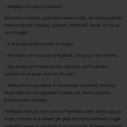
– Mógłbyś mi czasem pokazać?
Jej chodzi o wiersze, ja przecież wiem, kurde, ale słyszę pokazać
całkiem inaczej. Pokazać, pokazać, POKAZAĆ. Kurde, no, co ja
za to mogę!?
– A skąd pani profesor wie? To bujda!
– Nie bujda, nie masz się co wypierać. Wszyscy o tym mówią.
– Jacy wszyscy? Przecież jestem cyniczny, nie? A jak ktoś
cyniczny może pisać wiersze? No, jak?
– Widocznie to się zdarza. A może wcale nie jesteś cyniczny?
Może tylko tak się zgrywasz? Przynieś mi, Stasiu, przynieś.
Jestem bardzo ciekawa.
Poklepała mnie po ręce i poszła. Poklepała mnie. Swoją ręką po
mojej. I poszła. A ja stałem jak głupi przy tych schodach i ciągle
mnie ktoś potrącał. Spotkam ją na pochodzie. Pójdziemy razem.