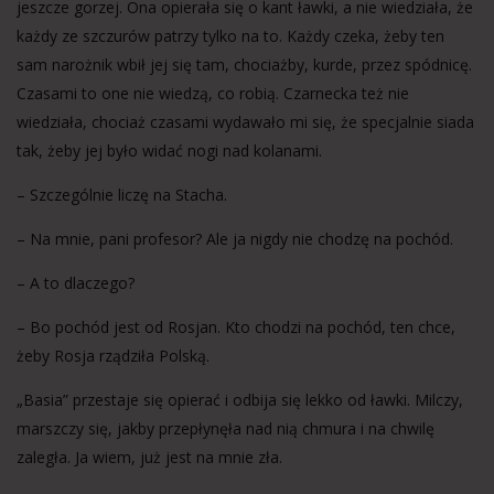
jeszcze gorzej. Ona opierała się o kant ławki, a nie wiedziała, że
każdy ze szczurów patrzy tylko na to. Każdy czeka, żeby ten
sam narożnik wbił jej się tam, chociażby, kurde, przez spódnicę.
Czasami to one nie wiedzą, co robią. Czarnecka też nie
wiedziała, chociaż czasami wydawało mi się, że specjalnie siada
tak, żeby jej było widać nogi nad kolanami.
– Szczególnie liczę na Stacha.
– Na mnie, pani profesor? Ale ja nigdy nie chodzę na pochód.
– A to dlaczego?
– Bo pochód jest od Rosjan. Kto chodzi na pochód, ten chce,
żeby Rosja rządziła Polską.
„Basia” przestaje się opierać i odbija się lekko od ławki. Milczy,
marszczy się, jakby przepłynęła nad nią chmura i na chwilę
zaległa. Ja wiem, już jest na mnie zła.