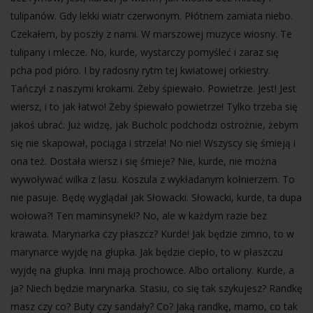
tulipanów. Gdy lekki wiatr czerwonym. Płótnem zamiata niebo.
Czekałem, by poszły z nami. W marszowej muzyce wiosny. Te
tulipany i mlecze. No, kurde, wystarczy pomyśleć i zaraz się
pcha pod pióro. I by radosny rytm tej kwiatowej orkiestry.
Tańczył z naszymi krokami. Żeby śpiewało. Powietrze. Jest! Jest
wiersz, i to jak łatwo! Żeby śpiewało powietrze! Tylko trzeba się
jakoś ubrać. Już widzę, jak Bucholc podchodzi ostrożnie, żebym
się nie skapował, pociąga i strzela! No nie! Wszyscy się śmieją i
ona też. Dostała wiersz i się śmieje? Nie, kurde, nie można
wywoływać wilka z lasu. Koszula z wykładanym kołnierzem. To
nie pasuje. Będę wyglądał jak Słowacki. Słowacki, kurde, ta dupa
wołowa?! Ten maminsynek!? No, ale w każdym razie bez
krawata. Marynarka czy płaszcz? Kurde! Jak będzie zimno, to w
marynarce wyjdę na głupka. Jak będzie ciepło, to w płaszczu
wyjdę na głupka. Inni mają prochowce. Albo ortaliony. Kurde, a
ja? Niech będzie marynarka. Stasiu, co się tak szykujesz? Randkę
masz czy co? Buty czy sandały? Co? Jaką randkę, mamo, co tak