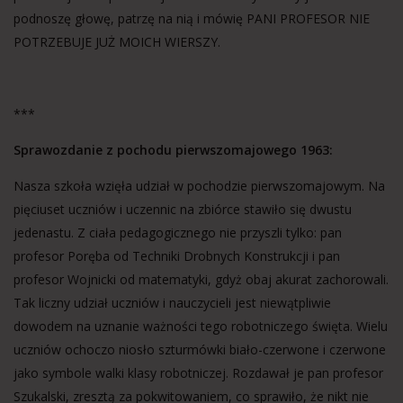
podnoszę głowę, patrzę na nią i mówię PANI PROFESOR NIE
POTRZEBUJE JUŻ MOICH WIERSZY.
***
Sprawozdanie z pochodu pierwszomajowego 1963:
Nasza szkoła wzięła udział w pochodzie pierwszomajowym. Na
pięciuset uczniów i uczennic na zbiórce stawiło się dwustu
jedenastu. Z ciała pedagogicznego nie przyszli tylko: pan
profesor Poręba od Techniki Drobnych Konstrukcji i pan
profesor Wojnicki od matematyki, gdyż obaj akurat zachorowali.
Tak liczny udział uczniów i nauczycieli jest niewątpliwie
dowodem na uznanie ważności tego robotniczego święta. Wielu
uczniów ochoczo niosło szturmówki biało-czerwone i czerwone
jako symbole walki klasy robotniczej. Rozdawał je pan profesor
Szukalski, zresztą za pokwitowaniem, co sprawiło, że nikt nie