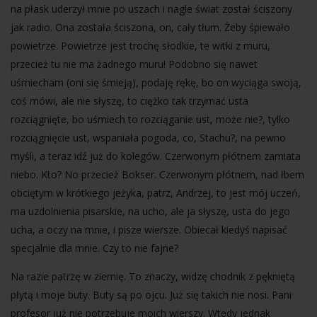
na płask uderzył mnie po uszach i nagle świat został ściszony
jak radio. Ona została ściszona, on, cały tłum. Żeby śpiewało
powietrze. Powietrze jest trochę słodkie, te witki z muru,
przecież tu nie ma żadnego muru! Podobno się nawet
uśmiecham (oni się śmieją), podaję rękę, bo on wyciąga swoją,
coś mówi, ale nie słyszę, to ciężko tak trzymać usta
rozciągnięte, bo uśmiech to rozciąganie ust, może nie?, tylko
rozciągnięcie ust, wspaniała pogoda, co, Stachu?, na pewno
myśli, a teraz idź już do kolegów. Czerwonym płótnem zamiata
niebo. Kto? No przecież Bokser. Czerwonym płótnem, nad łbem
obciętym w krótkiego jeżyka, patrz, Andrzej, to jest mój uczeń,
ma uzdolnienia pisarskie, na ucho, ale ja słyszę, usta do jego
ucha, a oczy na mnie, i pisze wiersze. Obiecał kiedyś napisać
specjalnie dla mnie. Czy to nie fajne?
Na razie patrzę w ziemię. To znaczy, widzę chodnik z pękniętą
płytą i moje buty. Buty są po ojcu. Już się takich nie nosi. Pani
profesor już nie potrzebuje moich wierszy. Wtedy jednak