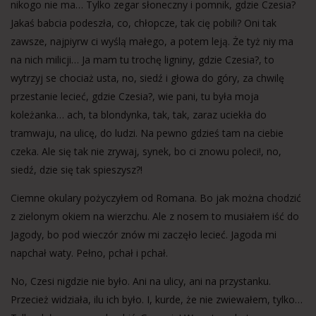
nikogo nie ma… Tylko zegar słoneczny i pomnik, gdzie Czesia?
Jakaś babcia podeszła, co, chłopcze, tak cię pobili? Oni tak
zawsze, najpiyrw ci wyślą małego, a potem leją. Że tyż niy ma
na nich milicji… Ja mam tu trochę ligniny, gdzie Czesia?, to
wytrzyj se chociaż usta, no, siedź i głowa do góry, za chwilę
przestanie lecieć, gdzie Czesia?, wie pani, tu była moja
koleżanka… ach, ta blondynka, tak, tak, zaraz uciekła do
tramwaju, na ulicę, do ludzi. Na pewno gdzieś tam na ciebie
czeka. Ale się tak nie zrywaj, synek, bo ci znowu poleci!, no,
siedź, dzie się tak spieszysz?!
Ciemne okulary pożyczyłem od Romana. Bo jak można chodzić
z zielonym okiem na wierzchu. Ale z nosem to musiałem iść do
Jagody, bo pod wieczór znów mi zaczęło lecieć. Jagoda mi
napchał waty. Pełno, pchał i pchał.
No, Czesi nigdzie nie było. Ani na ulicy, ani na przystanku.
Przecież widziała, ilu ich było. I, kurde, że nie zwiewałem, tylko…