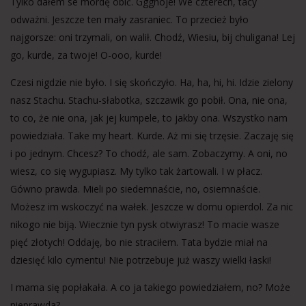
Tylko dałem se mordę obić. Gggnoje! We czterech, tacy
odważni. Jeszcze ten mały zasraniec. To przecież było
najgorsze: oni trzymali, on walił. Chodź, Wiesiu, bij chuligana! Lej
go, kurde, za twoje! O-ooo, kurde!
Czesi nigdzie nie było. I się skończyło. Ha, ha, hi, hi. Idzie zielony
nasz Stachu. Stachu-słabotka, szczawik go pobił. Ona, nie ona,
to co, że nie ona, jak jej kumpele, to jakby ona. Wszystko nam
powiedziała. Take my heart. Kurde. Aż mi się trzęsie. Zaczaję się
i po jednym. Chcesz? To chodź, ale sam. Zobaczymy. A oni, no
wiesz, co się wygupiasz. My tylko tak żartowali. I w płacz.
Gówno prawda. Mieli po siedemnaście, no, osiemnaście.
Możesz im wskoczyć na wałek. Jeszcze w domu opierdol. Za nic
nikogo nie biją. Wiecznie tyn pysk otwiyrasz! To macie wasze
pięć złotych! Oddaję, bo nie straciłem. Tata bydzie miał na
dziesięć kilo cymentu! Nie potrzebuje już waszy wielki łaski!
I mama się popłakała. A co ja takiego powiedziałem, no? Może
nieprawda?