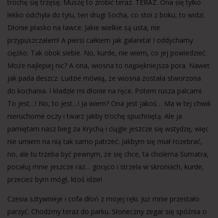
trochę się trzęsę. Muszę to zrobić teraz. TERAZ. Ona się tylko
lekko odchyla do tyłu, ten drugi Socha, co stoi z boku, to widzi.
Dłonie płasko na ławce. Jakie wielkie są usta, nie
przypuszczałem! A piersi całkiem jak galareta! I oddychamy
ciężko. Tak obok siebie. No, kurde, nie wiem, co jej powiedzieć.
Może najlepiej nic? A ona, wiosna to najpiękniejsza pora. Nawet
jak pada deszcz. Ludzie mówią, że wiosna została stworzona
do kochania. I kładzie mi dłonie na ręce. Potem rusza palcami.
To jest…! No, to jest…! Ja wiem? Ona jest jakoś… Ma w tej chwili
nieruchome oczy i twarz jakby trochę spuchniętą. Ale ja
pamiętam nasz bieg za Krychą i ciągle jeszcze się wstydzę, więc
nie umiem na nią tak samo patrzeć. Jakbym się miał rozebrać,
no, ale tu trzeba być pewnym, że się chce, ta cholerna Sumatra,
pocałuj mnie jeszcze raz… gorąco i strzela w skroniach, kurde,
przecież bym mógł, ktoś idzie!
Czesia sztywnieje i cofa dłoń z mojej ręki. Już mnie przestało
parzyć. Chodźmy teraz do parku. Słoneczny zegar się spóźnia o