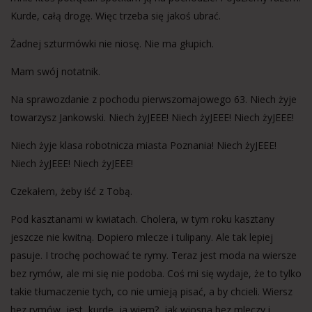
Kurde, całą drogę. Więc trzeba się jakoś ubrać.
Żadnej szturmówki nie niosę. Nie ma głupich.
Mam swój notatnik.
Na sprawozdanie z pochodu pierwszomajowego 63. Niech żyje
towarzysz Jankowski. Niech żyJEEE! Niech żyJEEE! Niech żyJEEE!
Niech żyje klasa robotnicza miasta Poznania! Niech żyJEEE!
Niech żyJEEE! Niech żyJEEE!
Czekałem, żeby iść z Tobą.
Pod kasztanami w kwiatach. Cholera, w tym roku kasztany
jeszcze nie kwitną. Dopiero mlecze i tulipany. Ale tak lepiej
pasuje. I trochę pochować te rymy. Teraz jest moda na wiersze
bez rymów, ale mi się nie podoba. Coś mi się wydaje, że to tylko
takie tłumaczenie tych, co nie umieją pisać, a by chcieli. Wiersz
bez rymów, jest, kurde, ja wiem?, jak wiosna bez mleczy i