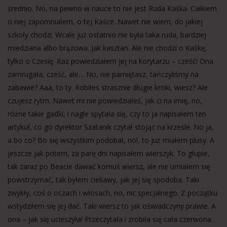
średnio. No, na pewno w nauce to nie jest Ruda Kaśka. Całkiem
o niej zapomniałem, o tej Kaśce. Nawet nie wiem, do jakiej
szkoły chodzi. Wcale już ostatnio nie była taka ruda, bardziej
miedziana albo brązowa. Jak kasztan. Ale nie chodzi o Kaśkę,
tylko o Czesię. Raz powiedziałem jej na korytarzu – cześć! Ona
zamrugała, cześć, ale… No, nie pamiętasz, tańczyliśmy na
zabawie? Aaa, to ty. Robiłeś strasznie długie kroki, wiesz? Ale
czujesz rytm. Nawet mi nie powiedziałeś, jak ci na imię, no,
różne takie gadki, i nagle spytała się, czy to ja napisałem ten
artykuł, co go dyrektor Szatanik czytał stojąc na krześle. No ja,
a bo co? Bo się wszystkim podobał, no!, to już miałem plusy. A
jeszcze jak potem, za parę dni napisałem wierszyk. To głupie,
tak zaraz po Beacie dawać komuś wiersz, ale nie umiałem się
powstrzymać, tak byłem ciekawy, jak jej się spodoba. Taki
zwykły, coś o oczach i włosach, no, nic specjalnego. Z początku
wstydziłem się jej dać. Taki wiersz to jak oświadczyny prawie. A
ona – jak się ucieszyła! Przeczytała i zrobiła się cała czerwona.