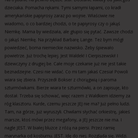
dzieciaka. Pomacha rękami. Tymi samymi łapami, co kradł
amerykańskie papiyrosy zaraz po wojnie. Właściwie nie
wiadomo, o co bardziej chodzi, o te papiyrosy czy o jakąś
Niemkę. Mama by wiedziała, ale głupio się pytać. Zawsze chodzi
o jakąś Niemkę. Na przykład Barbarę Lange. Też bym mógł
powiedzieć, boma niemieckie nazwisko. Żeby śpiewało
powietrze. Już trochę lepiej. Jest Waldek! I Cierpiszewski! I
dziewczyny z drugiej be. Całe moje czekanie już nie jest takie
beznadziejne. Czesi nie widać. Co mi tam jakaś Czesia! Powoli
wiara się zbiera. Przyszedł Bokser z chorągwią i paroma
szturmówkami. Bierze wiara te szturmówki, a on zapisuje, kto
dostał. Trzeba się schować, więc razem z Waldkiem idziemy za
róg klasztoru. Kurde, czemu jeszcze JEJ nie ma? Już pełno ludzi.
Tam, na górze, już wyruszyli. Chwilami słychać orkiestrę, jakieś
marsze, ktoś mówi przez megafony, a JEJ jeszcze nie ma. I
nagle JEST. W białej bluzce z różą na piersi. Przez ramię
marynarka od kostiumu. JEST. Idę do niej. Rozgląda się. Widzi.