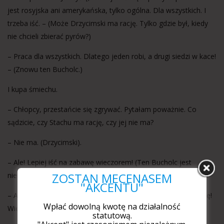
jest rosyjska ani amerykańska, tylko ogólna. Dla wszystkich. I
trzeba iść. – (Może Drzycimski ma rację. Tylko gdzie był, kiedy
nie chcieli zbierać pyrów?)
– Praca dla wszystkich. Dlatego jeden robi, a drugi siedzi w kace!
– (Znowu ten Bucholc.)
I kupa śmiechu.
– Chłopcy, przestańcie się zgrywać. Pytałam poważnie. Co
sądzicie, czy Stachu ma rację, czy jej nie ma?
– Nie ma. (Drzycimski).
– Ale! Lepiej iść na zabawę wieczorem! (Ten Bucholc jest
ZOSTAŃ MECENASEM
niemożliwy.)
"AKCENTU"
– A w Ciepłowni, jak ktoś nie pójdzie, to mogą odebrać premię!
Wpłać dowolną kwotę na działalność
Więc lepiej – (Roszek nam się odezwał!) – iść, bo po co.
statutową.