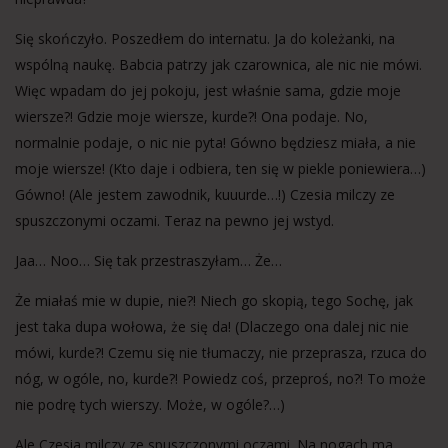
Się skończyło. Poszedłem do internatu. Ja do koleżanki, na
wspólną naukę. Babcia patrzy jak czarownica, ale nic nie mówi.
Więc wpadam do jej pokoju, jest właśnie sama, gdzie moje
wiersze?! Gdzie moje wiersze, kurde?! Ona podaje. No,
normalnie podaje, o nic nie pyta! Gówno będziesz miała, a nie
moje wiersze! (Kto daje i odbiera, ten się w piekle poniewiera…)
Gówno! (Ale jestem zawodnik, kuuurde…!) Czesia milczy ze
spuszczonymi oczami. Teraz na pewno jej wstyd.
Jaa… Noo… Się tak przestraszyłam… Że…
Że miałaś mie w dupie, nie?! Niech go skopią, tego Sochę, jak
jest taka dupa wołowa, że się da! (Dlaczego ona dalej nic nie
mówi, kurde?! Czemu się nie tłumaczy, nie przeprasza, rzuca do
nóg, w ogóle, no, kurde?! Powiedz coś, przeproś, no?! To może
nie podrę tych wierszy. Może, w ogóle?…)
Ale Czesia milczy ze spuszczonymi oczami. Na nogach ma