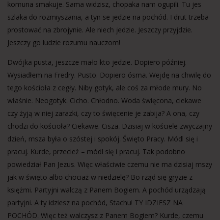
komuna smakuje. Sama widzisz, chopaka nam ogupili. Tu jes
szlaka do rozmiyszania, a tyn se jedzie na pochód. I drut trzeba
prostować na zbrojynie. Ale niech jedzie. Jeszczy przyjdzie.
Jeszczy go ludzie rozumu nauczom!
Dwójka pusta, jeszcze mało kto jedzie. Dopiero później.
Wysiadłem na Fredry. Pusto. Dopiero ósma. Wejdę na chwilę do
tego kościoła z cegły. Niby gotyk, ale coś za młode mury. No
właśnie. Neogotyk. Cicho. Chłodno. Woda święcona, ciekawe
czy żyją w niej zarazki, czy to święcenie je zabija? A ona, czy
chodzi do kościoła? Ciekawe. Cisza. Dzisiaj w kościele zwyczajny
dzień, msza była o szóstej i spokój. Święto Pracy. Módl się i
pracuj. Kurde, przecież – módl się i pracuj. Tak podobno
powiedział Pan Jezus. Więc właściwie czemu nie ma dzisiaj mszy
jak w święto albo chociaż w niedzielę? Bo rząd się gryzie z
księżmi. Partyjni walczą z Panem Bogiem. A pochód urządzają
partyjni. A ty idziesz na pochód, Stachu! TY IDZIESZ NA
POCHÓD. Więc też walczysz z Panem Bogiem? Kurde, czemu