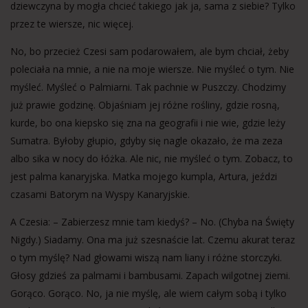
dziewczyna by mogła chcieć takiego jak ja, sama z siebie? Tylko
przez te wiersze, nic więcej.
No, bo przecież Czesi sam podarowałem, ale bym chciał, żeby
poleciała na mnie, a nie na moje wiersze. Nie myśleć o tym. Nie
myśleć. Myśleć o Palmiarni. Tak pachnie w Puszczy. Chodzimy
już prawie godzinę. Objaśniam jej różne rośliny, gdzie rosną,
kurde, bo ona kiepsko się zna na geografii i nie wie, gdzie leży
Sumatra. Byłoby głupio, gdyby się nagle okazało, że ma zeza
albo sika w nocy do łóżka. Ale nic, nie myśleć o tym. Zobacz, to
jest palma kanaryjska. Matka mojego kumpla, Artura, jeździ
czasami Batorym na Wyspy Kanaryjskie.
A Czesia: – Zabierzesz mnie tam kiedyś? – No. (Chyba na Święty
Nigdy.) Siadamy. Ona ma już szesnaście lat. Czemu akurat teraz
o tym myślę? Nad głowami wiszą nam liany i różne storczyki.
Głosy gdzieś za palmami i bambusami. Zapach wilgotnej ziemi.
Gorąco. Gorąco. No, ja nie myślę, ale wiem całym sobą i tylko