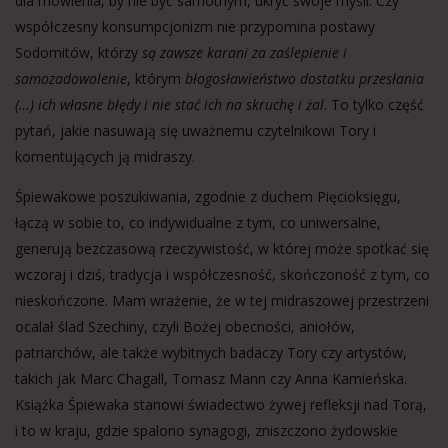
dla mówienia, by nie być samotnym, ukryć swoje myśli. Czy
współczesny konsumpcjonizm nie przypomina postawy
Sodomitów, którzy
są zawsze karani za zaślepienie i
samozadowolenie
, którym
błogosławieństwo dostatku przesłania
(…) ich własne błędy i nie stać ich na skruchę i żal
. To tylko część
pytań, jakie nasuwają się uważnemu czytelnikowi Tory i
komentujących ją midraszy.
Śpiewakowe poszukiwania, zgodnie z duchem Pięcioksięgu,
łączą w sobie to, co indywidualne z tym, co uniwersalne,
generują bezczasową rzeczywistość, w której może spotkać się
wczoraj i dziś, tradycja i współczesność, skończoność z tym, co
nieskończone. Mam wrażenie, że w tej midraszowej przestrzeni
ocalał ślad Szechiny, czyli Bożej obecności, aniołów,
patriarchów, ale także wybitnych badaczy Tory czy artystów,
takich jak Marc Chagall, Tomasz Mann czy Anna Kamieńska.
Książka Śpiewaka stanowi świadectwo żywej refleksji nad Torą,
i to w kraju, gdzie spalono synagogi, zniszczono żydowskie