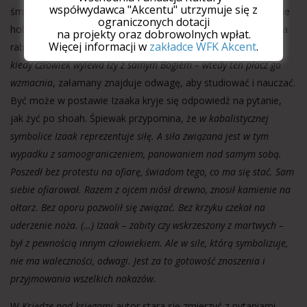
współwydawca "Akcentu" utrzymuje się z
śmierć w czasie pogromu. Tora była również ucieczką w czasie
ograniczonych dotacji
holocaustu – jej studiowanie zalecał cytowany przez Śpiewaka
na projekty oraz dobrowolnych wpłat.
Więcej informacji w
zakładce WFK Akcent
.
rabin Klonimus Kelmis Szapira z warszawskiego getta, gdyż
kiedy człowiek wylewa łzy z samym Bogiem – wtedy ten płacz go
wzmacnia
, załamany znajduje odwagę, aby studiować i nauczać.
Być może w postawie Izaaka kryje się odpowiedź na pytanie,
jak żyć po shoah. Śpiewak przypomina, że
w kabalistycznej
symbolice Izaak reprezentuje siłę. A siła związana jest w tym
wypadku z samoograniczeniem, panowaniem nad samym sobą.
Poszedł bez protestu na ofiarę, świadom tego, co ma się stać. Sam
siebie ofiarował. Razem z ojcem niósł drewno, znosił kamienie na
ołtarz. Bez oporu pozwolił się związać. Bez krzyku czekał na
uderzenie noża. (…) Izaak – zabity czy wskrzeszony z martwych –
był z pewnością innym człowiekiem. Ale w sile, którą symbolizuje,
nie ma waleczności, odwagi. Jest za to gotowość znoszenia i
przyjmowania wszelkich nakazów.
W
Księdze nad księgami
autor stara się zmierzyć z pytaniami