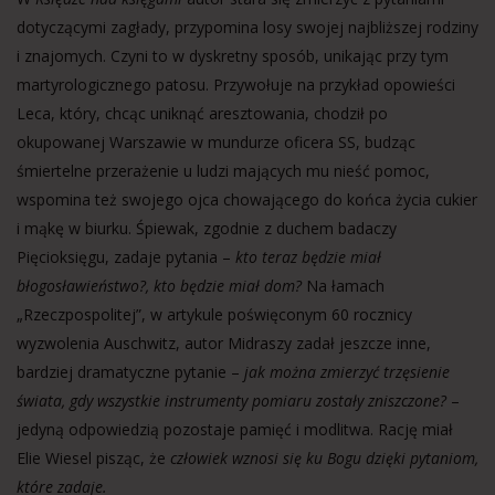
dotyczącymi zagłady, przypomina losy swojej najbliższej rodziny
i znajomych. Czyni to w dyskretny sposób, unikając przy tym
martyrologicznego patosu. Przywołuje na przykład opowieści
Leca, który, chcąc uniknąć aresztowania, chodził po
okupowanej Warszawie w mundurze oficera SS, budząc
śmiertelne przerażenie u ludzi mających mu nieść pomoc,
wspomina też swojego ojca chowającego do końca życia cukier
i mąkę w biurku. Śpiewak, zgodnie z duchem badaczy
Pięcioksięgu, zadaje pytania –
kto teraz będzie miał
błogosławieństwo?, kto będzie miał dom?
Na łamach
„Rzeczpospolitej”, w artykule poświęconym 60 rocznicy
wyzwolenia Auschwitz, autor Midraszy zadał jeszcze inne,
bardziej dramatyczne pytanie –
jak można zmierzyć trzęsienie
świata, gdy wszystkie instrumenty pomiaru zostały zniszczone?
–
jedyną odpowiedzią pozostaje pamięć i modlitwa. Rację miał
Elie Wiesel pisząc, że
człowiek wznosi się ku Bogu dzięki pytaniom,
które zadaje.