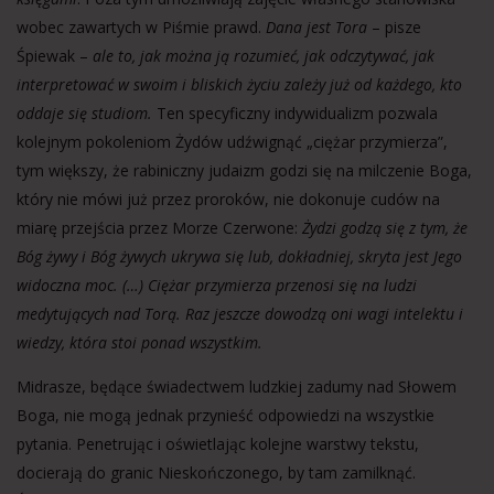
wobec zawartych w Piśmie prawd.
Dana jest Tora
– pisze
Śpiewak –
ale to, jak można ją rozumieć, jak odczytywać, jak
interpretować w swoim i bliskich życiu zależy już od każdego, kto
oddaje się studiom.
Ten specyficzny indywidualizm pozwala
kolejnym pokoleniom Żydów udźwignąć „ciężar przymierza”,
tym większy, że rabiniczny judaizm godzi się na milczenie Boga,
który nie mówi już przez proroków, nie dokonuje cudów na
miarę przejścia przez Morze Czerwone:
Żydzi godzą się z tym, że
Bóg żywy i Bóg żywych ukrywa się lub, dokładniej, skryta jest Jego
widoczna moc. (…) Ciężar przymierza przenosi się na ludzi
medytujących nad Torą. Raz jeszcze dowodzą oni wagi intelektu i
wiedzy, która stoi ponad wszystkim.
Midrasze, będące świadectwem ludzkiej zadumy nad Słowem
Boga, nie mogą jednak przynieść odpowiedzi na wszystkie
pytania. Penetrując i oświetlając kolejne warstwy tekstu,
docierają do granic Nieskończonego, by tam zamilknąć.