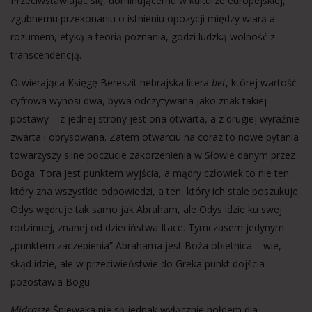
Przeciwstawiając się, dominującemu w kulturze europejskiej,
zgubnemu przekonaniu o istnieniu opozycji między wiarą a
rozumem, etyką a teorią poznania, godzi ludzką wolność z
transcendencją.
Otwierająca Księgę Bereszit hebrajska litera
bet
, której wartość
cyfrowa wynosi dwa, bywa odczytywana jako znak takiej
postawy – z jednej strony jest ona otwarta, a z drugiej wyraźnie
zwarta i obrysowana. Zatem otwarciu na coraz to nowe pytania
towarzyszy silne poczucie zakorzenienia w Słowie danym przez
Boga. Tora jest punktem wyjścia, a mądry człowiek to nie ten,
który zna wszystkie odpowiedzi, a ten, który ich stale poszukuje.
Odys wędruje tak samo jak Abraham, ale Odys idzie ku swej
rodzinnej, znanej od dzieciństwa Itace. Tymczasem jedynym
„punktem zaczepienia” Abrahama jest Boża obietnica – wie,
skąd idzie, ale w przeciwieństwie do Greka punkt dojścia
pozostawia Bogu.
Midrasze
Śpiewaka nie są jednak wyłącznie hołdem dla