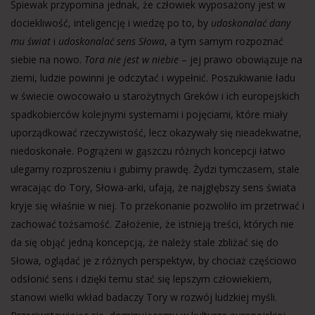
Śpiewak przypomina jednak, że człowiek wyposażony jest w
dociekliwość, inteligencję i wiedzę po to, by
udoskonalać dany
mu świat
i
udoskonalać sens Słowa
, a tym samym rozpoznać
siebie na nowo.
Tora nie jest w niebie
– jej prawo obowiązuje na
ziemi, ludzie powinni je odczytać i wypełnić. Poszukiwanie ładu
w świecie owocowało u starożytnych Greków i ich europejskich
spadkobierców kolejnymi systemami i pojęciami, które miały
uporządkować rzeczywistość, lecz okazywały się nieadekwatne,
niedoskonałe. Pogrążeni w gąszczu różnych koncepcji łatwo
ulegamy rozproszeniu i gubimy prawdę. Żydzi tymczasem, stale
wracając do Tory, Słowa-arki, ufają, że najgłębszy sens świata
kryje się właśnie w niej. To przekonanie pozwoliło im przetrwać i
zachować tożsamość. Założenie, że istnieją treści, których nie
da się objąć jedną koncepcją, że należy stale zbliżać się do
Słowa, oglądać je z różnych perspektyw, by chociaż częściowo
odsłonić sens i dzięki temu stać się lepszym człowiekiem,
stanowi wielki wkład badaczy Tory w rozwój ludzkiej myśli.