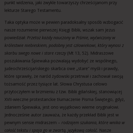
punkt widzenia, jaki zwykle towarzyszy chrześcijanom przy
lekturze Starego Testamentu.
Taka optyka może w pewien paradoksalny sposób wzbogacić
nasze rozumienie pierwszej Księgi Biblii, wszak sam Jezus
powiedział:
Przetoż każdy nauczony w Piśmie, wyćwiczony w
królestwie niebieskiem, podobny jest człowiekowi, który wynosi z
skarbu swego nowe i stare rzeczy
(Mt 13, 52). Midraszowe
poszukiwania Śpiewaka pozwalają wydobyć ze wspólnego,
judeochrześcijańskiego skarbca owe „stare” myśli i prawdy,
które sprawiły, że naród żydowski przetrwał i zachował swoją
tożsamość przez tysiące lat. Słowa Chrystusa celowo
przytoczyłem w brzmieniu z tzw. Biblii gdańskiej, stanowiącej
XVII-wieczne protestanckie tłumaczenie Pisma Świętego, gdyż,
zdaniem Śpiewaka, jest ono wyjątkowo wierne oryginałowi.
Jednocześnie autor zauważa, że każdy przekład Biblii jest w
pewnym sensie midraszem –
rodzajem szukania, które wnika w
całość tekstu i spaja go w zwartą, językową całość.
Nasze