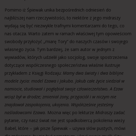
Pomimo iż Śpiewak unika bezpośrednich odniesień do
najbliższej nam rzeczywistości, to niektóre z jego midraszy
wydają się być niezwykle trafnymi komentarzami do tego, co
nas otacza. Warto zatem w ramach właściwej tym opowieściom
swobody przyłożyć „miarę Tory” do naszych czasów i swojego
własnego życia. Tym bardziej, że sam autor w jednym z
wywiadów, których udzielił jako socjolog, swoje spostrzeżenia
dotyczące współczesnego społeczeństwa właśnie ilustruje
przykładem z Księgi Rodzaju:
Mamy dwa światy i dwa biblijne
modele życia: model Ezawa i Jakuba. Jakub całe życie siedział w
namiocie, studiował i pogłębiał swoje człowieczeństwo. A Ezaw
wciąż był w drodze; zmieniał żony, przyjaciół i w niczym nie
znajdował zaspokojenia, ukojenia. Współcześnie jesteśmy
naśladowcami Ezawa.
Można więc po lekturze
Midraszy
zadać
pytanie, czy nasz świat nie jest spadkobiercą pokolenia wieży
Babel, które – jak pisze Śpiewak – używa słów pustych, mówi