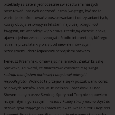
przekłady są zatem jednocześnie świadectwami naszych
poszukiwań, naszych odczytań Pisma Świętego, być może
warto je skonfrontować z poszukiwaniami i odczytaniami tych,
którzy obcują ze świętymi tekstami najdłużej.
Księga nad
księgami
, nie wchodząc w polemikę z teologią chrześcijańską,
ujawnia jednocześnie przebogate źródło interpretacji, którego
istnienie przez lata kryło się pod niewiele mówiącymi
przeciętnemu chrześcijaninowi hebrajskimi nazwami.
Ireneusz Krzemiński, omawiając na łamach „Znaku” książkę
Śpiewaka, zauważył, że
midraszowe rozważania są swego
rodzaju manifestem duchowej i umysłowej odwagi i
niepodległości.
Wolność ta przejawia się w poszukiwaniu coraz
to nowych sensów Tory, w uzupełnianiu oraz dyskusji nad
Słowem danym przez Stwórcę. Spory nad Torą nie są bowiem
niczym złym i gorszącym –
wszak z każdej strony można dojść do
drzewa życia stojącego w środku raju
– zauważa autor
Księgi nad
księgami
. Poza tym umożliwiają zajęcie własnego stanowiska