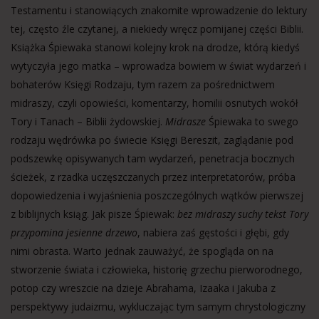
Testamentu i stanowiących znakomite wprowadzenie do lektury
tej, często źle czytanej, a niekiedy wręcz pomijanej części Biblii.
Książka Śpiewaka stanowi kolejny krok na drodze, którą kiedyś
wytyczyła jego matka – wprowadza bowiem w świat wydarzeń i
bohaterów Księgi Rodzaju, tym razem za pośrednictwem
midraszy, czyli opowieści, komentarzy, homilii osnutych wokół
Tory i Tanach – Biblii żydowskiej.
Midrasze
Śpiewaka to swego
rodzaju wędrówka po świecie Księgi Bereszit, zaglądanie pod
podszewkę opisywanych tam wydarzeń, penetracja bocznych
ścieżek, z rzadka uczęszczanych przez interpretatorów, próba
dopowiedzenia i wyjaśnienia poszczególnych wątków pierwszej
z biblijnych ksiąg. Jak pisze Śpiewak:
bez midraszy suchy tekst Tory
przypomina jesienne drzewo
, nabiera zaś gęstości i głębi, gdy
nimi obrasta. Warto jednak zauważyć, że spogląda on na
stworzenie świata i człowieka, historię grzechu pierworodnego,
potop czy wreszcie na dzieje Abrahama, Izaaka i Jakuba z
perspektywy judaizmu, wykluczając tym samym chrystologiczny