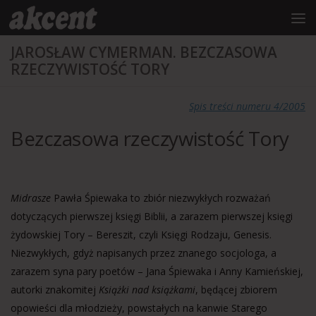
do
treści
Przejdź do treści
JAROSŁAW CYMERMAN. BEZCZASOWA
RZECZYWISTOŚĆ TORY
Spis treści numeru 4/2005
Bezczasowa rzeczywistość Tory
Midrasze
Pawła Śpiewaka to zbiór niezwykłych rozważań
dotyczących pierwszej księgi Biblii, a zarazem pierwszej księgi
żydowskiej Tory – Bereszit, czyli Księgi Rodzaju, Genesis.
Niezwykłych, gdyż napisanych przez znanego socjologa, a
zarazem syna pary poetów – Jana Śpiewaka i Anny Kamieńskiej,
autorki znakomitej
Książki nad książkami
, będącej zbiorem
opowieści dla młodzieży, powstałych na kanwie Starego