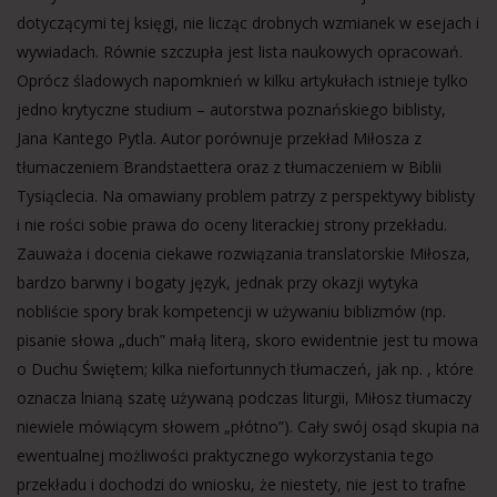
dotyczącymi tej księgi, nie licząc drobnych wzmianek w esejach i
wywiadach. Równie szczupła jest lista naukowych opracowań.
Oprócz śladowych napomknień w kilku artykułach istnieje tylko
jedno krytyczne studium – autorstwa poznańskiego biblisty,
Jana Kantego Pytla. Autor porównuje przekład Miłosza z
tłumaczeniem Brandstaettera oraz z tłumaczeniem w Biblii
Tysiąclecia. Na omawiany problem patrzy z perspektywy biblisty
i nie rości sobie prawa do oceny literackiej strony przekładu.
Zauważa i docenia ciekawe rozwiązania translatorskie Miłosza,
bardzo barwny i bogaty język, jednak przy okazji wytyka
nobliście spory brak kompetencji w używaniu biblizmów (np.
pisanie słowa „duch” małą literą, skoro ewidentnie jest tu mowa
o Duchu Świętem; kilka niefortunnych tłumaczeń, jak np. , które
oznacza lnianą szatę używaną podczas liturgii, Miłosz tłumaczy
niewiele mówiącym słowem „płótno”). Cały swój osąd skupia na
ewentualnej możliwości praktycznego wykorzystania tego
przekładu i dochodzi do wniosku, że niestety, nie jest to trafne