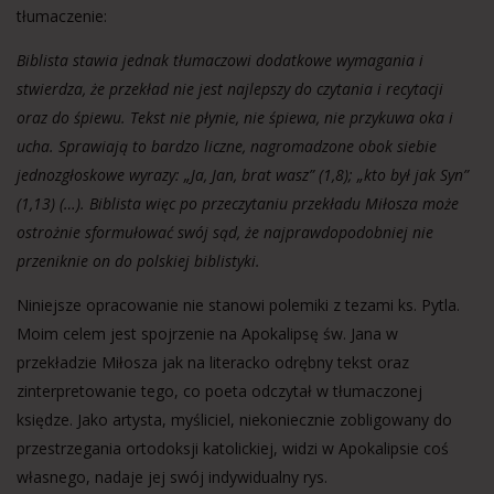
tłumaczenie:
Biblista stawia jednak tłumaczowi dodatkowe wymagania i
stwierdza, że przekład nie jest najlepszy do czytania i recytacji
oraz do śpiewu. Tekst nie płynie, nie śpiewa, nie przykuwa oka i
ucha. Sprawiają to bardzo liczne, nagromadzone obok siebie
jednozgłoskowe wyrazy: „Ja, Jan, brat wasz” (1,8); „kto był jak Syn”
(1,13) (…). Biblista więc po przeczytaniu przekładu Miłosza może
ostrożnie sformułować swój sąd, że najprawdopodobniej nie
przeniknie on do polskiej biblistyki.
Niniejsze opracowanie nie stanowi polemiki z tezami ks. Pytla.
Moim celem jest spojrzenie na Apokalipsę św. Jana w
przekładzie Miłosza jak na literacko odrębny tekst oraz
zinterpretowanie tego, co poeta odczytał w tłumaczonej
księdze. Jako artysta, myśliciel, niekoniecznie zobligowany do
przestrzegania ortodoksji katolickiej, widzi w Apokalipsie coś
własnego, nadaje jej swój indywidualny rys.