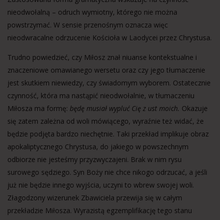
nieodwołalną – odruch wymiotny, którego nie można
powstrzymać. W sensie przenośnym oznacza więc
nieodwracalne odrzucenie Kościoła w Laodycei przez Chrystusa.
Trudno powiedzieć, czy Miłosz znał niuanse kontekstualne i
znaczeniowe omawianego wersetu oraz czy jego tłumaczenie
jest skutkiem niewiedzy, czy świadomym wyborem. Ostatecznie
czynność, która ma nastąpić nieodwołalnie, w tłumaczeniu
Miłosza ma formę:
będę musiał wypluć Cię z ust moich.
Okazuje
się zatem zależna od woli mówiącego, wyraźnie też widać, że
będzie podjęta bardzo niechętnie. Taki przekład implikuje obraz
apokaliptycznego Chrystusa, do jakiego w powszechnym
odbiorze nie jesteśmy przyzwyczajeni. Brak w nim rysu
surowego sędziego. Syn Boży nie chce nikogo odrzucać, a jeśli
już nie będzie innego wyjścia, uczyni to wbrew swojej woli.
Złagodzony wizerunek Zbawiciela przewija się w całym
przekładzie Miłosza. Wyrazistą egzemplifikację tego stanu