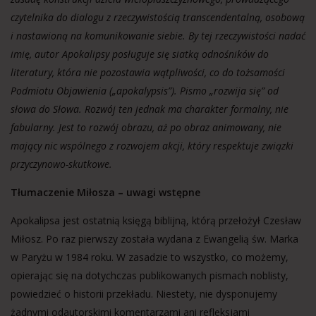
czytelnika do dialogu z rzeczywistością transcendentalną, osobową
i nastawioną na komunikowanie siebie. By tej rzeczywistości nadać
imię, autor Apokalipsy posługuje się siatką odnośników do
literatury, która nie pozostawia wątpliwości, co do tożsamości
Podmiotu Objawienia („apokalypsis”). Pismo „rozwija się” od
słowa do Słowa. Rozwój ten jednak ma charakter formalny, nie
fabularny. Jest to rozwój obrazu, aż po obraz animowany, nie
mający nic wspólnego z rozwojem akcji, który respektuje związki
przyczynowo-skutkowe.
Tłumaczenie Miłosza – uwagi wstępne
Apokalipsa jest ostatnią księgą biblijną, którą przełożył Czesław
Miłosz. Po raz pierwszy została wydana z Ewangelią św. Marka
w Paryżu w 1984 roku. W zasadzie to wszystko, co możemy,
opierając się na dotychczas publikowanych pismach noblisty,
powiedzieć o historii przekładu. Niestety, nie dysponujemy
żadnymi odautorskimi komentarzami ani refleksjami