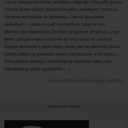
rzeczy stanowi wyrażenie:
wolałbym, żebyś był zimny albo gorący
.
Greckie słowo üöĺëďí, tłumaczone jako „wolałbym”, oznacza
życzenie niemożliwe do spełnienia. Całe to sprzężenie
„wolałbym” – „będę musiał” intensyfikuje napięcie oraz
dramaturgię wypowiedzi. Osobiste pragnienie Chrystusa i jego
pełen zaangażowania stosunek do wierzących w Laodycei
zostaje wyrażone o wiele silniej. Jezus jawi się jako ktoś, komu
bardzo zależy na gorliwości swych wyznawców, a nie osoba,
która jedynie chłodno i beznamiętnie stwierdza fakty oraz
zapowiada przyszłe wydarzenia. (…)
Całość w tradycyjnym wydaniu „Akcentu”.
Najnowszy numer