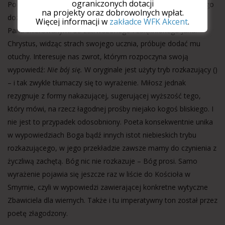
ograniczonych dotacji
Po wstępie autor Apokalipsy opisuje pierwsze widzenie, jakiego
na projekty oraz dobrowolnych wpłat.
doznał w „Dzień Pański”. Fragment ten kończy się słowami
Więcej informacji w
zakładce WFK Akcent
.
Pana skierowanymi do zatrwożonego i zalęknionego Jana.
Chrystus, widząc strach swojego ucznia, próbuje dodać mu
otuchy. Interesuje nas zwrot, którym rozpoczyna swoją
wypowiedź:
Nie bój się.
W oryginale jest użyty tryb rozkazujący ()
– i tak zwykle tłumaczy się to wyrażenie. Miłosz jednak
rezygnuje z formy nakazującej, sugerującej wyższość tego,
który mówi, na rzecz łagodnej prośby niejako kogoś bliskiego. I
nie jest to przypadek odosobniony. Poeta konsekwentnie unika
w wypowiedziach Boga bądź innych istot niebieskich trybu
rozkazującego, w jego przekładzie zawsze mamy do czynienia z
życzliwą zachętą. Bóg nic nie rozkazuje – Bóg prosi. Samo
wyrażenie pojawia się jeszcze raz w liście do Kościoła w
Smyrnie, czyli w wypowiedzi zawierającej konkretne wytyczne
Zbawiciela dla wiernych. Także i tu imperatywny ton został przez
poetę złagodzony.