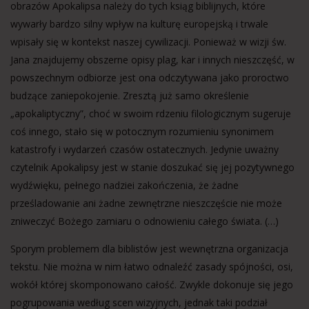
obrazów Apokalipsa należy do tych ksiąg biblijnych, które
wywarły bardzo silny wpływ na kulturę europejską i trwale
wpisały się w kontekst naszej cywilizacji. Ponieważ w wizji św.
Jana znajdujemy obszerne opisy plag, kar i innych nieszczęść, w
powszechnym odbiorze jest ona odczytywana jako proroctwo
budzące zaniepokojenie. Zresztą już samo określenie
„apokaliptyczny”, choć w swoim rdzeniu filologicznym sugeruje
coś innego, stało się w potocznym rozumieniu synonimem
katastrofy i wydarzeń czasów ostatecznych. Jedynie uważny
czytelnik Apokalipsy jest w stanie doszukać się jej pozytywnego
wydźwięku, pełnego nadziei zakończenia, że żadne
prześladowanie ani żadne zewnętrzne nieszczęście nie może
zniweczyć Bożego zamiaru o odnowieniu całego świata. (…)
Sporym problemem dla biblistów jest wewnętrzna organizacja
tekstu. Nie można w nim łatwo odnaleźć zasady spójności, osi,
wokół której skomponowano całość. Zwykle dokonuje się jego
pogrupowania według scen wizyjnych, jednak taki podział