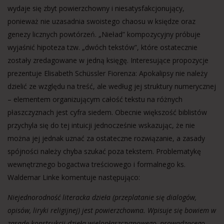
wydaje się zbyt powierzchowny i niesatysfakcjonujący,
ponieważ nie uzasadnia swoistego chaosu w księdze oraz
genezy licznych powtórzeń. „Nieład” kompozycyjny próbuje
wyjaśnić hipoteza tzw. „dwóch tekstów”, które ostatecznie
zostały zredagowane w jedną księgę. Interesujące propozycje
prezentuje Elisabeth Schüssler Fiorenza: Apokalipsy nie należy
dzielić ze względu na treść, ale według jej struktury numerycznej
– elementem organizującym całość tekstu na różnych
płaszczyznach jest cyfra siedem. Obecnie większość biblistów
przychyla się do tej intuicji jednocześnie wskazując, że nie
można jej jednak uznać za ostateczne rozwiązanie, a zasady
spójności należy chyba szukać poza tekstem. Problematykę
wewnętrznego bogactwa treściowego i formalnego ks.
Waldemar Linke komentuje następująco:
Niejednorodność literacka dzieła (przeplatanie się dialogów,
opisów, liryki religijnej) jest powierzchowna. Wpisuje się bowiem w
zasadę konstrukcji dzieła wielopłaszczyznowego, prowadzącego