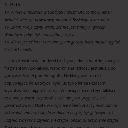
3, 15-16
14. Aniołowi Kościoła w Laodycei napisz: Oto co mówi Amen,
świadek wierny i prawdziwy, początek Boskiego stworzenia.
15. Znam Twoje czyny, wiem, żeś nie jest zimny ni gorący.
Wolałbym, żebyś był zimny albo gorący.
16. Ale że jesteś letni i ani zimny, ani gorący, będę musiał wypluć
Cię z ust moich.
List do Kościoła w Laodycei to chyba jeden z bardziej znanych
fragmentów Apokalipsy. Wspomniana letniość jest aluzją do
gorących źródeł pod Hierapolis. Niekiedy woda z nich
dopływająca do Laodycei była już tylko letnia i czasami
wywoływała u pijących torsje. W nawiązaniu do tego bibliści
rozumieją zwrot „wyrzucić z ust” nie jako „wypluć”, ale
„zwymiotować”. Użyte w oryginale ěÝëëů znaczy
mieć zamiar
coś zrobić, zabierać się do zrobienia czegoś, być gotowym coś
uczynić, zwlekać z czynieniem czegoś, opóźniać uczynienie czegoś.
Zastosowana forma gramatyczna wskazuje na czynność