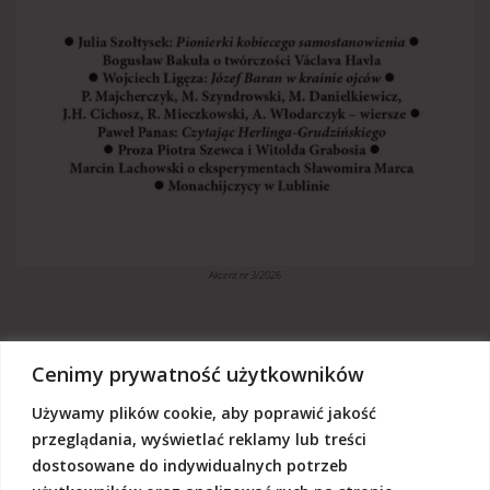
Akcent nr 3/2026
Cenimy prywatność użytkowników
Używamy plików cookie, aby poprawić jakość
„Akcent” jest czasopismem niezależnym, utrzymujemy się z dotacji
budżetowych oraz darowizn. Będziemy wdzięczni, jeśli zechcą nas
przeglądania, wyświetlać reklamy lub treści
Państwo wesprzeć dowolną kwotą.
dostosowane do indywidualnych potrzeb
Wschodnia Fundacja Kultury „Akcent”, ul. Grodzka 3, 20-112 Lublin