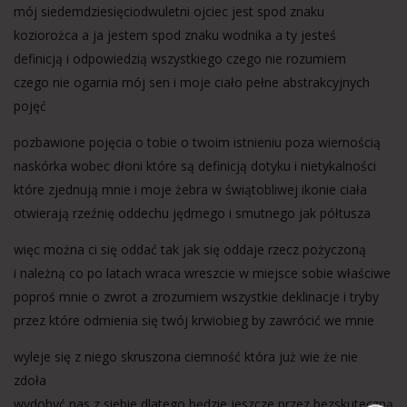
mój siedemdziesięciodwuletni ojciec jest spod znaku
koziorożca a ja jestem spod znaku wodnika a ty jesteś
definicją i odpowiedzią wszystkiego czego nie rozumiem
czego nie ogarnia mój sen i moje ciało pełne abstrakcyjnych
pojęć
pozbawione pojęcia o tobie o twoim istnieniu poza wiernością
naskórka wobec dłoni które są definicją dotyku i nietykalności
które zjednują mnie i moje żebra w świątobliwej ikonie ciała
otwierają rzeźnię oddechu jędrnego i smutnego jak półtusza
więc można ci się oddać tak jak się oddaje rzecz pożyczoną
i należną co po latach wraca wreszcie w miejsce sobie właściwe
poproś mnie o zwrot a zrozumiem wszystkie deklinacje i tryby
przez które odmienia się twój krwiobieg by zawrócić we mnie
wyleje się z niego skruszona ciemność która już wie że nie
zdoła
wydobyć nas z siebie dlatego będzie jeszcze przez bezskuteczną