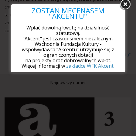
chwilę
ZOSTAŃ MECENASEM
"AKCENTU"
tamować żaluzjami promienie światła ciasne jak aureole
zmarłych
Wpłać dowolną kwotę na działalność
co zataczają już nad nami kręgi coraz mniejsze i mniejsze
statutową.
"Akcent" jest czasopismem niezależnym.
Wschodnia Fundacja Kultury -
współwydawca "Akcentu" utrzymuje się z
ograniczonych dotacji
Więcej wierszy w papierowym wydaniu „Akcentu”.
na projekty oraz dobrowolnych wpłat.
Więcej informacji w
zakładce WFK Akcent
.
Najnowszy numer