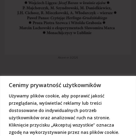
Akcent nr 3/2026
Cenimy prywatność użytkowników
Używamy plików cookie, aby poprawić jakość
„Akcent” jest czasopismem niezależnym, utrzymujemy się z dotacji
budżetowych oraz darowizn. Będziemy wdzięczni, jeśli zechcą nas
przeglądania, wyświetlać reklamy lub treści
Państwo wesprzeć dowolną kwotą.
dostosowane do indywidualnych potrzeb
Wschodnia Fundacja Kultury „Akcent”, ul. Grodzka 3, 20-112 Lublin
użytkowników oraz analizować ruch na stronie.
Nr rachunku:
50124015031111000017528667
(z dopiskiem: Darowizna na działalność statutową Wschodniej
Kliknięcie przycisku „Akceptuj wszystkie” oznacza
Fundacji Kultury Akcent w sferze pożytku publicznego)
zgodę na wykorzystywanie przez nas plików cookie.