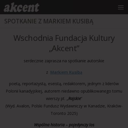
do
treści
Przejdź do treści
SPOTKANIE Z MARKIEM KUSIBĄ
Wschodnia Fundacja Kultury
„Akcent”
serdecznie zaprasza na spotkanie autorskie
z
Markiem Kusibą
poetą, reportażystą, eseistą, redaktorem
,
jednym z liderów
Polonii kanadyjskiej, autorem niedawno opublikowanego tomu
wierszy pt. „
Rajskie
”
(Wyd. Avalon, Polski Fundusz Wydawniczy w Kanadzie, Kraków-
Toronto 2025)
Wspólna historia – pojedynczy los