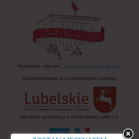
Wydarzenie cykliczne:
„Wernisaże literackie
Akcentu
”
współfinansowane przez Województwo Lubelskie
Patronem spotkania jest Polskie Radio Lublin S.A.