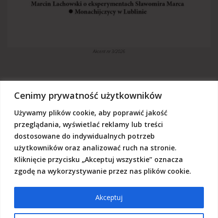
Akcent nr 3/2026
Cenimy prywatność użytkowników
Używamy plików cookie, aby poprawić jakość
„Akcent” jest czasopismem niezależnym, utrzymujemy się z dotacji
budżetowych oraz darowizn. Będziemy wdzięczni, jeśli zechcą nas
przeglądania, wyświetlać reklamy lub treści
Państwo wesprzeć dowolną kwotą.
dostosowane do indywidualnych potrzeb
Wschodnia Fundacja Kultury „Akcent”, ul. Grodzka 3, 20-112 Lublin
użytkowników oraz analizować ruch na stronie.
Nr rachunku:
50124015031111000017528667
(z dopiskiem: Darowizna na działalność statutową Wschodniej
Kliknięcie przycisku „Akceptuj wszystkie” oznacza
Fundacji Kultury Akcent w sferze pożytku publicznego)
zgodę na wykorzystywanie przez nas plików cookie.
Akceptuj
© 2026 Akcent |
Polityka prywatności
|
Deklaracja dostępności