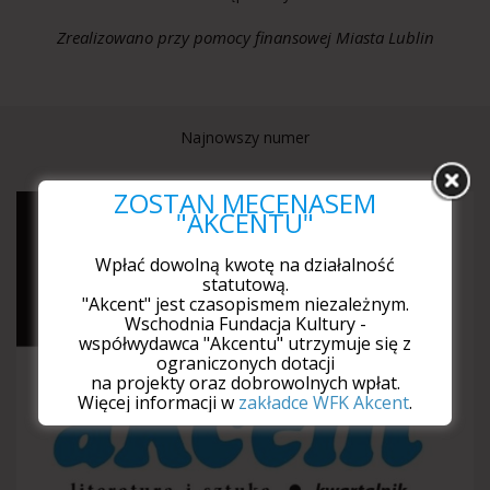
Zrealizowano przy pomocy finansowej Miasta Lublin
Najnowszy numer
ZOSTAŃ MECENASEM
"AKCENTU"
Wpłać dowolną kwotę na działalność
statutową.
"Akcent" jest czasopismem niezależnym.
Wschodnia Fundacja Kultury -
współwydawca "Akcentu" utrzymuje się z
ograniczonych dotacji
na projekty oraz dobrowolnych wpłat.
Więcej informacji w
zakładce WFK Akcent
.