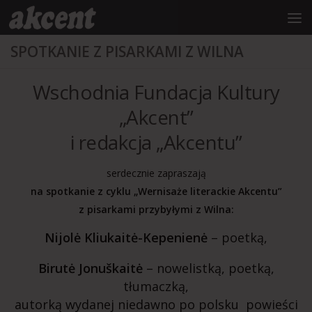
do
treści
Przejdź do treści
SPOTKANIE Z PISARKAMI Z WILNA
Wschodnia Fundacja Kultury
„Akcent”
i redakcja „Akcentu”
serdecznie zapraszają
na spotkanie z cyklu „Wernisaże literackie Akcentu”
z pisarkami przybyłymi z Wilna:
Nijolė Kliukaitė-Kepenienė
– poetką,
Birutė Jonuškaitė
– nowelistką, poetką,
tłumaczką,
autorką wydanej niedawno po polsku powieści