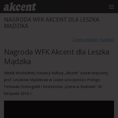
do
treści
Przejdź do treści
NAGRODA WFK AKCENT DLA LESZKA
MĄDZIKA
Z życia redakcji i fundacji
Nagroda WFK Akcent dla Leszka
Mądzika
Medal Wschodniej Fundacji Kultury „Akcent” został wręczony
prof. Leszkowi Mądzikowi w czasie uroczystości
Prologu
Festiwalu Scenografii i Kostiumów „Scena w Budowie” 26
listopada 2016 r.