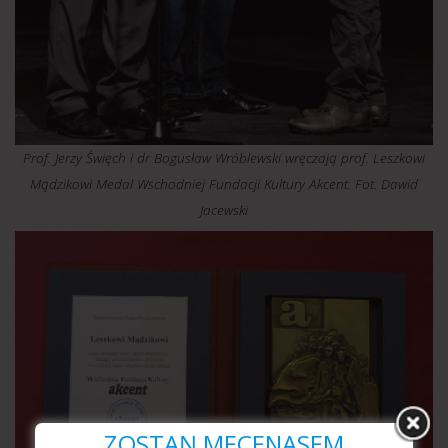
Prof. Jerzy Święch i dr Bogusław Wróblewski wręczają prof. Leszkowi
Mądzikowi Medal Wschodniej Fundacji Kultury Akcent. Fot. Dawid
Jacewski
ZOSTAŃ MECENASEM