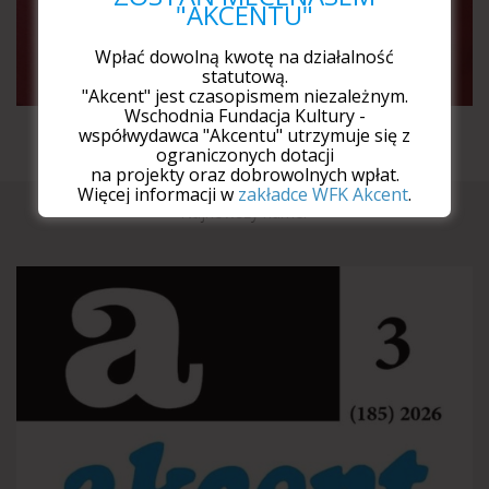
"AKCENTU"
Wpłać dowolną kwotę na działalność
statutową.
"Akcent" jest czasopismem niezależnym.
Wschodnia Fundacja Kultury -
Medal WFK dla Leszka Mądzika
współwydawca "Akcentu" utrzymuje się z
ograniczonych dotacji
na projekty oraz dobrowolnych wpłat.
Więcej informacji w
zakładce WFK Akcent
.
Najnowszy numer