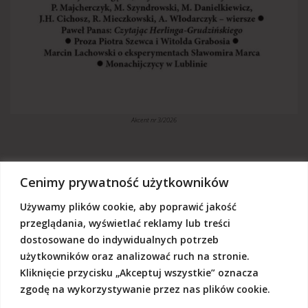
Akcent nr 3/2026
Cenimy prywatność użytkowników
Używamy plików cookie, aby poprawić jakość
„Akcent” jest czasopismem niezależnym, utrzymujemy się z dotacji
budżetowych oraz darowizn. Będziemy wdzięczni, jeśli zechcą nas
przeglądania, wyświetlać reklamy lub treści
Państwo wesprzeć dowolną kwotą.
dostosowane do indywidualnych potrzeb
Wschodnia Fundacja Kultury „Akcent”, ul. Grodzka 3, 20-112 Lublin
użytkowników oraz analizować ruch na stronie.
Nr rachunku:
50124015031111000017528667
(z dopiskiem: Darowizna na działalność statutową Wschodniej
Kliknięcie przycisku „Akceptuj wszystkie” oznacza
Fundacji Kultury Akcent w sferze pożytku publicznego)
zgodę na wykorzystywanie przez nas plików cookie.