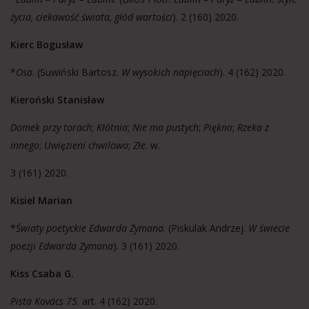
życia, ciekawość świata, głód wartości
). 2 (160) 2020.
Kierc Bogusław
*
Osa
. (Suwiński Bartosz.
W wysokich napięciach
). 4 (162) 2020.
Kieroński Stanisław
Domek przy torach
;
Kłótnia
;
Nie ma pustych
;
Piękno
;
Rzeka z
innego
;
Uwięzieni chwilowo
;
Złe
. w.
3 (161) 2020.
Kisiel Marian
*
Światy poetyckie Edwarda Zymana
. (Piskulak Andrzej.
W świecie
poezji Edwarda Zymana
). 3 (161) 2020.
Kiss Csaba G.
Pista Kovács 75
. art. 4 (162) 2020.