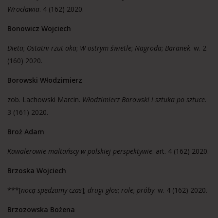
Wrocławia
. 4 (162) 2020.
Bonowicz Wojciech
Dieta
;
Ostatni rzut oka
;
W ostrym świetle
;
Nagroda
;
Baranek
. w. 2
(160) 2020.
Borowski Włodzimierz
zob. Lachowski Marcin.
Włodzimierz Borowski i sztuka po sztuce
.
3 (161) 2020.
Broż Adam
Kawalerowie maltańscy w polskiej perspektywie
. art. 4 (162) 2020.
Brzoska Wojciech
***[
nocą spędzamy czas
];
drugi głos
;
role
;
próby
. w. 4 (162) 2020.
Brzozowska Bożena