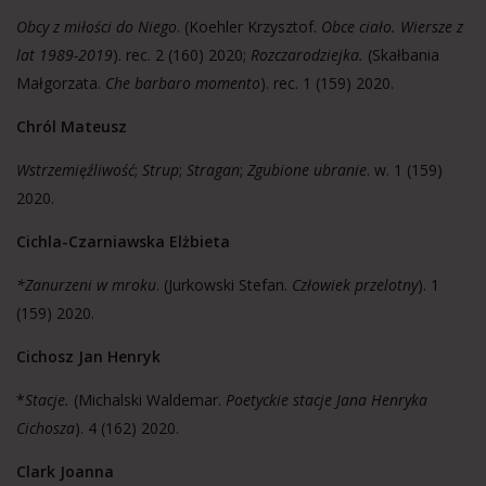
Obcy z miłości do Niego
. (Koehler Krzysztof.
Obce ciało. Wiersze z
lat 1989-2019
). rec. 2 (160) 2020;
Rozczarodziejka.
(Skałbania
Małgorzata.
Che barbaro momento
). rec. 1 (159) 2020.
Chról Mateusz
Wstrzemięźliwość
;
Strup
;
Stragan
;
Zgubione ubranie
. w. 1 (159)
2020.
Cichla-
Czarniawska Elżbieta
*Zanurzeni w mroku
. (Jurkowski Stefan.
Człowiek przelotny
). 1
(159) 2020.
Cichosz Jan Henryk
*
Stacje.
(Michalski Waldemar.
Poetyckie stacje Jana Henryka
Cichosza
). 4 (162) 2020.
Clark Joanna