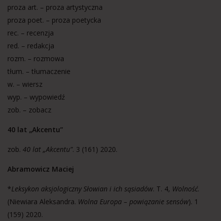
proza art. – proza artystyczna
proza poet. – proza poetycka
rec. – recenzja
red. – redakcja
rozm. – rozmowa
tłum. – tłumaczenie
w. – wiersz
wyp. – wypowiedź
zob. – zobacz
40 lat „Akcentu
”
zob.
40 lat „Akcentu”
. 3 (161) 2020.
Abramowicz Maciej
*
Leksykon aksjologiczny Słowian i ich sąsiadów
. T. 4,
Wolność
.
(Niewiara Aleksandra.
Wolna Europa – powiązanie sensów
). 1
(159) 2020.