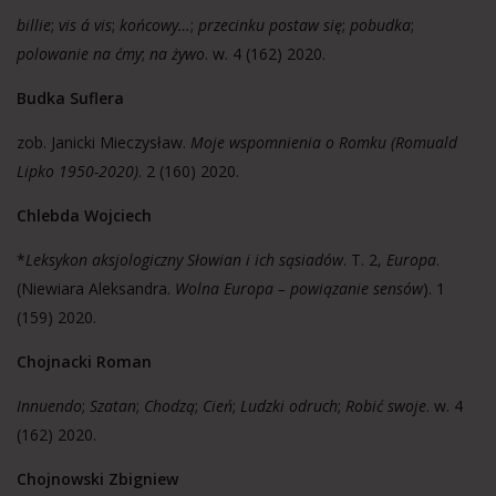
billie
;
vis á vis
;
końcowy…
;
przecinku postaw się
;
pobudka
;
polowanie na ćmy
;
na żywo
. w. 4 (162) 2020.
Budka Suflera
zob. Janicki Mieczysław.
Moje wspomnienia o Romku (Romuald
Lipko 1950-2020)
. 2 (160) 2020.
Chlebda Wojciech
*
Leksykon aksjologiczny Słowian i ich sąsiadów
. T. 2,
Europa
.
(Niewiara Aleksandra.
Wolna Europa – powiązanie sensów
). 1
(159) 2020.
Chojnacki Roman
Innuendo
;
Szatan
;
Chodzą
;
Cień
;
Ludzki odruch
;
Robić swoje
. w. 4
(162) 2020.
Chojnowski Zbigniew