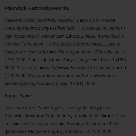
Adamczyk-Garbowska Monika
*
Sylwetki Żydów lubelskich. Leksykon.
(Jaroszyński Andrzej.
„Musimy obudzić duchy wielkich ludzi…” O żydowskim Lublinie i
jego mieszkańcach
; Marcińczak Łukasz.
Lubelski memorbuch z
rabinem Talmudem
). 1 (159) 2020;
Gdzieś w Polsce…, czyli w
Nałęczowie. Podróż Jakowa Glatsztejna latem 1934 roku.
art. 1
(159) 2020; Glatsztejn Jakow.
Gdy Jasz przyjechał.
tłum. 1 (159)
2020; Glatsztejn Jakow.
Żydowska historyczka z Lublina.
tłum. 1
(159) 2020;
Na pograniczu narodów i kultur ze wschodniej
perspektywy (zapis dyskusji).
wyp. 3 (161) 2020.
Aigner Paweł
*Ich czworo
. reż. Paweł Aigner, scenografia Magdalena
Gajewska, kostiumy Zofia de Ines, muzyka Piotr Klimek. Teatr
im. Juliusza Osterwy w Lublinie. Premiera 3 stycznia 2020 r.
(Jankowska Magdalena.
Jądro problemu
). 2 (160) 2020.