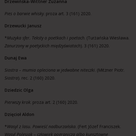
Drzewińska-Wittner Zuzanna
Pies o barwie whisky
. proza art. 3 (161) 2020.
Drzewucki Janusz
*
Muzyka sfer. Teksty o poetkach i poetach
. (Turżańska Wiesława.
Zanurzony w poetyckich międzyświatach
). 3 (161) 2020.
Dunaj Ewa
Siostra – mumia opleciona w jedwabne niteczki
. (Mitzner Piotr.
Siostra
). rec. 2 (160) 2020.
Dziedzic Olga
Pierwszy krok
. proza art. 2 (160) 2020.
Dzięcioł Aldon
*
Wasyl z lasu. Powieść nadburzańska
. (Fert Józef Franciszek.
Wasyl Polesiak – człowiek pogranicza albo kunsztowne