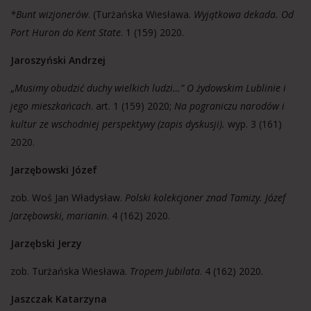
*Bunt wizjonerów
. (Turżańska Wiesława.
Wyjątkowa dekada. Od
Port Huron do Kent State
. 1 (159) 2020.
Jaroszyński Andrzej
„
Musimy obudzić duchy wielkich ludzi…” O żydowskim Lublinie i
jego mieszkańcach
. art. 1 (159) 2020;
Na pograniczu narodów i
kultur ze wschodniej perspektywy (zapis dyskusji).
wyp. 3 (161)
2020.
Jarzębowski Józef
zob. Woś Jan Władysław.
Polski kolekcjoner znad Tamizy. Józef
Jarzębowski, marianin
. 4 (162) 2020.
Jarzębski Jerzy
zob. Turżańska Wiesława.
Tropem Jubilata
. 4 (162) 2020.
Jaszczak Katarzyna