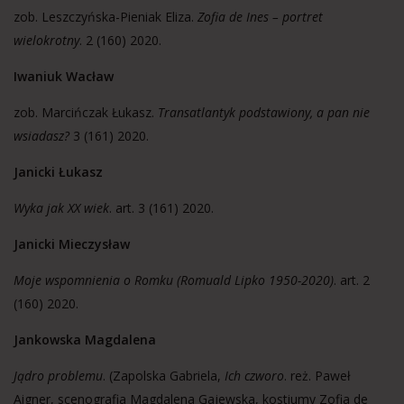
zob. Leszczyńska-Pieniak Eliza.
Zofia de Ines – portret
wielokrotny
. 2 (160) 2020.
Iwaniuk Wacław
zob. Marcińczak Łukasz.
Transatlantyk podstawiony, a pan nie
wsiadasz?
3 (161) 2020.
Janicki Łukasz
Wyka jak XX wiek
. art. 3 (161) 2020.
Janicki Mieczysław
Moje wspomnienia o Romku (Romuald Lipko 1950-2020)
. art. 2
(160) 2020.
Jankowska Magdalena
Jądro problemu
. (Zapolska Gabriela,
Ich czworo
. reż. Paweł
Aigner, scenografia Magdalena Gajewska, kostiumy Zofia de