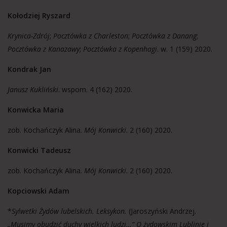
Kołodziej Ryszard
Krynica-Zdrój
;
Pocztówka z Charleston
;
Pocztówka z Danang
;
Pocztówka z Kanazawy
;
Pocztówka z Kopenhagi
. w. 1 (159) 2020.
Kondrak Jan
Janusz Kukliński
. wspom. 4 (162) 2020.
Konwicka Maria
zob. Kochańczyk Alina.
Mój Konwicki
. 2 (160) 2020.
Konwicki Tadeusz
zob. Kochańczyk Alina.
Mój Konwicki
. 2 (160) 2020.
Kopciowski Adam
*
Sylwetki Żydów lubelskich. Leksykon.
(Jaroszyński Andrzej.
„Musimy obudzić duchy wielkich ludzi…” O żydowskim Lublinie i