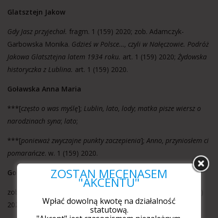
Glatsztejn Jakow
Gdy Jasz przyjechał.
fragm. 1 (159) 2020; zob. Adamczyk-
Garbowska Monika.
Gdzieś w Polsce…, czyli w Nałęczowie. Podróż
Jakowa Glatsztejna latem 1934 roku.
art. 1 (159) 2020;
Żydowska
historyczka z Lublina.
art. 1 (159) 2020.
Goławska Anna Maria
***[
często
o was myślę
];
Lublin, lato, lody
;
matka pisze wiersz o
narodzinach syna
;
lato
;
***[
ponieważ zwyczajne punkty zaczepienia
];
Anno, przyniosłem ci
pomarańcze
. w. 1 (159) 2020.
ZOSTAŃ MECENASEM
Gombrowicz Witold
"AKCENTU"
zob. Kaczorowska Teresa
.
Gombrowicz w Buenos Aires
. 2 (160)
Wpłać dowolną kwotę na działalność
2020; zob. Marcińczak Łukasz.
statutową.