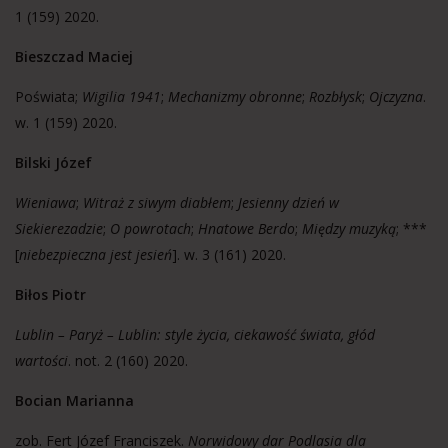
1 (159) 2020.
Bieszczad Maciej
Poświata;
Wigilia 1941
;
Mechanizmy obronne
;
Rozbłysk
;
Ojczyzna
.
w. 1 (159) 2020.
Bilski Józef
Wieniawa
;
Witraż z siwym diabłem
;
Jesienny dzień w
Siekierezadzie
;
O powrotach
;
Hnatowe Berdo
;
Między muzyką
; ***
[
niebezpieczna jest jesień
]. w. 3 (161) 2020.
Biłos Piotr
Lublin – Paryż – Lublin: style życia, ciekawość świata, głód
wartości
. not. 2 (160) 2020.
Bocian Marianna
zob. Fert Józef Franciszek.
Norwidowy dar Podlasia dla