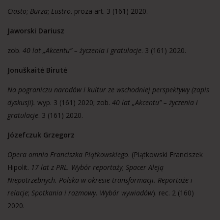
Ciasto
;
Burza
;
Lustro
. proza art. 3 (161) 2020.
Jaworski Dariusz
zob.
40 lat „Akcentu” – życzenia i gratulacje
. 3 (161) 2020.
Jonuškaitė Birutė
Na pograniczu narodów i kultur ze wschodniej perspektywy (zapis
dyskusji).
wyp. 3 (161) 2020; zob.
40 lat „Akcentu” – życzenia i
gratulacje
. 3 (161) 2020.
Józefczuk Grzegorz
Opera omnia Franciszka Piątkowskiego
. (Piątkowski Franciszek
Hipolit.
17 lat z PRL. Wybór reportaży
;
Spacer Aleją
Niepotrzebnych. Polska w okresie transformacji. Reportaże i
relacje
;
Spotkania i rozmowy. Wybór wywiadów
). rec. 2 (160)
2020.