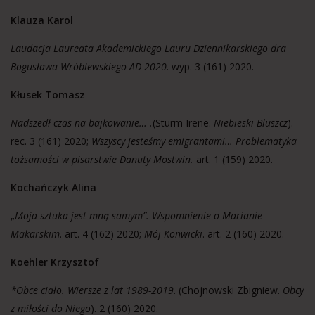
Klauza Karol
Laudacja Laureata Akademickiego Lauru Dziennikarskiego dra
Bogusława Wróblewskiego AD 2020
. wyp. 3 (161) 2020.
Kłusek Tomasz
Nadszedł czas na bajkowanie… .
(Sturm Irene.
Niebieski Bluszcz
).
rec. 3 (161) 2020;
Wszyscy jesteśmy emigrantami… Problematyka
tożsamości w pisarstwie Danuty Mostwin.
art. 1 (159) 2020.
Kochańczyk Alina
„
Moja sztuka jest mną samym”. Wspomnienie o Marianie
Makarskim
. art. 4 (162) 2020;
Mój Konwicki
. art. 2 (160) 2020.
Koehler Krzysztof
*Obce ciało. Wiersze z lat 1989-2019
. (Chojnowski Zbigniew.
Obcy
z miłości do Niego
). 2 (160) 2020.