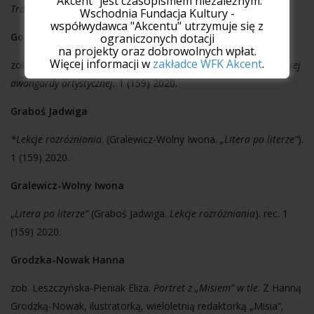
"Akcent" jest czasopismem niezależnym.
Transatlantyk podstawiony, a pan nie wsiadasz?
3 (161) 2020.
Wschodnia Fundacja Kultury -
współwydawca "Akcentu" utrzymuje się z
Gonczarowa Natalia
ograniczonych dotacji
na projekty oraz dobrowolnych wpłat.
Więcej informacji w
zakładce WFK Akcent
.
zob. Woś Jan Władysław.
Natalia Gonczarowa, gwiazda rosyjskiej
awangardy artystycznej.
1 (159) 2020.
Graboś Jadwiga
*Lekcje rozróżniania
. (Gralewicz-Wolny Iwona.
„Litera po literze”
).
1 (159) 2020.
Gralewicz-Wolny Iwona
„
Litera po literze”
(Graboś Jadwiga.
Lekcje rozróżniania
). rec. 1
(159) 2020.
Grodzka-Nowak Hanna
zob. Leszczyńska-Pieniak Eliza.
Portret z „Misiem” w tle
. Z Hanną
Grodzką-Nowak, ilustratorką, wieloletnią redaktorką „Misia”,