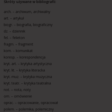
Skróty używane w bibliografii:
arch. – archiwum, archiwalny
art. – artykuł
biogr. – biografia, biograficzny
dz. – dziennik
fel. – felieton
fragm. – fragment
kom. – komunikat
koresp. – korespondencja
kryt. art. – krytyka artystyczna
kryt. lit. – krytyka literacka
kryt. muz. – krytyka muzyczna
kryt. teatr. – krytyka teatralna
not. – nota, noty
om. – omówienie
oprac. – opracowanie, opracował
polem. – polemika, polemiczny