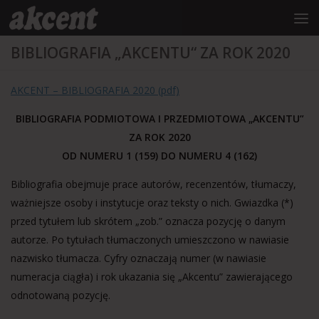
do
treści
Przejdź do treści
BIBLIOGRAFIA „AKCENTU“ ZA ROK 2020
AKCENT – BIBLIOGRAFIA 2020 (pdf)
BIBLIOGRAFIA PODMIOTOWA I PRZEDMIOTOWA „AKCENTU”
ZA ROK 2020
OD NUMERU 1 (159) DO NUMERU 4 (162)
Bibliografia obejmuje prace autorów, recenzentów, tłumaczy,
ważniejsze osoby i instytucje oraz teksty o nich. Gwiazdka (*)
przed tytułem lub skrótem „zob.” oznacza pozycję o danym
autorze. Po tytułach tłumaczonych umieszczono w nawiasie
nazwisko tłumacza. Cyfry oznaczają numer (w nawiasie
numeracja ciągła) i rok ukazania się „Akcentu” zawierającego
odnotowaną pozycję.