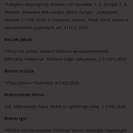
*Leksykon aksjologiczny Słowian i ich sąsiadów
. T. 2,
Europa
. T. 4,
Wolność
. (Niewiara Alek-sandra.
Wolna Europa – powiązanie
sensów
). 1 (159) 2020;
O oswajaniu obcości. Polski obraz
świata w
zapożyczeniach językowych
. art. 4 (162) 2020.
Beczek Jakub
*
Teraz oto jestem. Edward Stachura we wspomnieniach
.
(Michalski Waldemar.
Stachura ciągle odkrywany…
). 3 (161) 2020.
Benka Urszula
*Pasja Jezusa z Nazaretu
). 4 (162) 2020.
Białoszewski Miron
zob. Maliszewski Karol.
Widok ze szpitalnego okna.
1 (159) 2020.
Biełow Igor
*
Polskie wiersze wojenne
. (Hofman Iwona.
Antologia Czapskiego
).