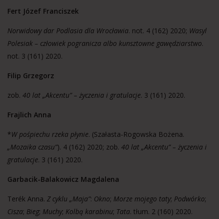
Fert Józef Franciszek
Norwidowy dar Podlasia dla Wrocławia
. not. 4 (162) 2020;
Wasyl
Polesiak – człowiek pogranicza albo kunsztowne gawędziarstwo
.
not. 3 (161) 2020.
Filip Grzegorz
zob.
40 lat „Akcentu” – życzenia i gratulacje
. 3 (161) 2020.
Frajlich Anna
*
W pośpiechu rzeka płynie
. (Szałasta-Rogowska Bożena.
„Mozaika czasu”
). 4 (162) 2020; zob.
40 lat „Akcentu” – życzenia i
gratulacje
. 3 (161) 2020.
Garbacik-Balakowicz Magdalena
Terék Anna.
Z cyklu „Maja”
:
Okno
;
Morze mojego taty
;
Podwórko
;
Cisza
;
Bieg
;
Muchy
;
Kolbą karabinu
;
Tata
. tłum. 2 (160) 2020.