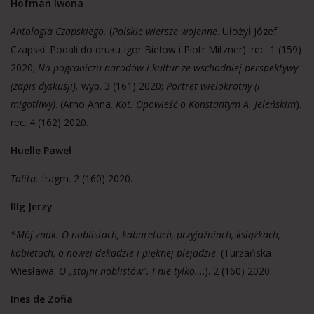
Hofman Iwona
Antologia Czapskiego.
(
Polskie wiersze wojenne
. Ułożył Józef
Czapski. Podali do druku Igor Biełow i Piotr Mitzner). rec. 1 (159)
2020;
Na pograniczu narodów i kultur ze wschodniej perspektywy
(zapis dyskusji).
wyp. 3 (161) 2020;
Portret wielokrotny (i
migotliwy)
. (Arno Anna.
Kot. Opowieść o Konstantym A. Jeleńskim
).
rec. 4 (162) 2020.
Huelle Paweł
Talita.
fragm. 2 (160) 2020.
Illg Jerzy
*Mój znak. O noblistach, kabaretach, przyjaźniach, książkach,
kobietach, o nowej dekadzie i pięknej plejadzie
. (Turżańska
Wiesława.
O „stajni noblistów”. I nie tylko…
.). 2 (160) 2020.
Ines de Zofia