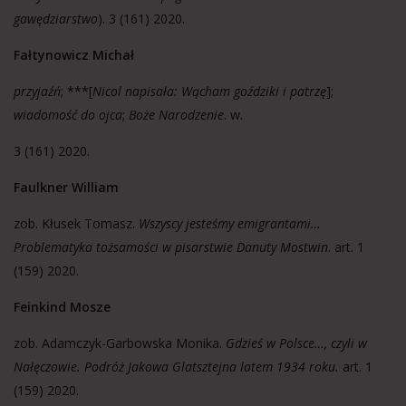
gawędziarstwo
). 3 (161) 2020.
Fałtynowicz Michał
przyjaźń
; ***[
Nicol napisała: Wącham goździki i patrzę
];
wiadomość do ojca
;
Boże Narodzenie
. w.
3 (161) 2020.
Faulkner William
zob. Kłusek Tomasz.
Wszyscy jesteśmy emigrantami…
Problematyka tożsamości w pisarstwie Danuty Mostwin
. art. 1
(159) 2020.
Feinkind Mosze
zob. Adamczyk-Garbowska Monika.
Gdzieś w Polsce…, czyli w
Nałęczowie. Podróż Jakowa Glatsztejna latem 1934 roku.
art. 1
(159) 2020.