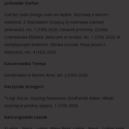
Jurkowski Stefan
Cud bez cudu
(
Innego cudu nie będzie. Rozmowy o wierze i
niewierze
. Z Wacławem Oszajcą SJ rozmawia Damian
Jankowski). rec. 1 (159) 2020;
Człowiek przelotny.
(Cichla-
Czarniawska Elżbieta.
Zanurzeni w mroku
). rec. 1 (159) 2020;
W
metafizycznym bezkresie
. (Benka Urszula.
Pasja Jezusa z
Nazaretu
)
.
rec. 4 (162) 2020.
Kaczorowska Teresa
Gombrowicz w Buenos Aires
. art. 2 (160) 2020.
Kaczyński Grzegorz
*
Luigi Sturzo. Socjolog humanista
. (Szafrański Adam.
Włoski
socjolog w polskiej optyce
)
.
1 (159) 2020.
Kańczugowski Leszek
*
Lublin – Paryż – Lublin.
(Biłos Piotr.
Lublin – Paryż – Lublin: style