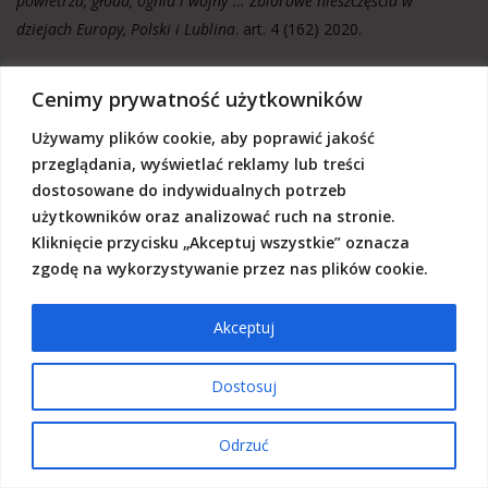
powietrza, głodu, ognia i wojny”… Zbiorowe nieszczęścia w
dziejach Europy, Polski i Lublina
. art. 4 (162) 2020.
Lewitan Isaac
Cenimy prywatność użytkowników
zob. Syzonenko Iryna.
Malarz i czas. Krótka opowieść o
Używamy plików cookie, aby poprawić jakość
Stanisławie Żukowskim, zapomnianym polskim pejzażyście.
1 (159)
przeglądania, wyświetlać reklamy lub treści
2020.
dostosowane do indywidualnych potrzeb
użytkowników oraz analizować ruch na stronie.
Lipko Romuald
Kliknięcie przycisku „Akceptuj wszystkie” oznacza
zob. Janicki Mieczysław.
Moje wspomnienia o Romku (Romuald
zgodę na wykorzystywanie przez nas plików cookie.
Lipko 1950-2020)
. 2 (160) 2020.
Akceptuj
Lisowski Krzysztof
*Zaginiona we śnie
. (Suwiński Bartosz.
Wiersze przyjdą za nami
).
Dostosuj
1 (159) 2020.
Odrzuć
Łarionow Mikhail