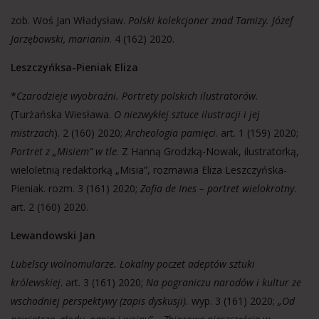
zob. Woś Jan Władysław.
Polski kolekcjoner znad Tamizy. Józef
Jarzębowski, marianin
. 4 (162) 2020.
Leszczyńksa-Pieniak Eliza
*
Czarodzieje wyobraźni. Portrety polskich ilustratorów
.
(Turżańska Wiesława.
O niezwykłej sztuce ilustracji i jej
mistrzach
). 2 (160) 2020;
Archeologia pamięci
. art. 1 (159) 2020;
Portret z „Misiem” w tle
. Z Hanną Grodzką-Nowak, ilustratorką,
wieloletnią redaktorką „Misia”, rozmawia Eliza Leszczyńska-
Pieniak. rozm. 3 (161) 2020;
Zofia de Ines – portret wielokrotny
.
art. 2 (160) 2020.
Lewandowski Jan
Lubelscy wolnomularze. Lokalny poczet adeptów sztuki
królewskiej
. art. 3 (161) 2020;
Na pograniczu narodów i kultur ze
wschodniej perspektywy (zapis dyskusji).
wyp. 3 (161) 2020;
„Od