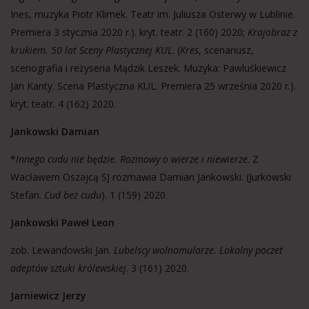
Ines, muzyka Piotr Klimek. Teatr im. Juliusza Osterwy w Lublinie.
Premiera 3 stycznia 2020 r.). kryt. teatr. 2 (160) 2020;
Krajobraz z
krukiem. 50 lat Sceny Plastycznej KUL
. (
Kres
, scenariusz,
scenografia i reżyseria Mądzik Leszek. Muzyka: Pawluśkiewicz
Jan Kanty. Scena Plastyczna KUL. Premiera 25 września 2020 r.).
kryt. teatr. 4 (162) 2020.
Jankowski Damian
*
Innego cudu nie będzie. Rozmowy o wierze i niewierze
. Z
Wacławem Oszajcą SJ rozmawia Damian Jankowski. (Jurkowski
Stefan.
Cud bez cudu
). 1 (159) 2020.
Jankowski Paweł Leon
zob. Lewandowski Jan.
Lubelscy wolnomularze. Lokalny poczet
adeptów sztuki królewskiej
. 3 (161) 2020.
Jarniewicz Jerzy