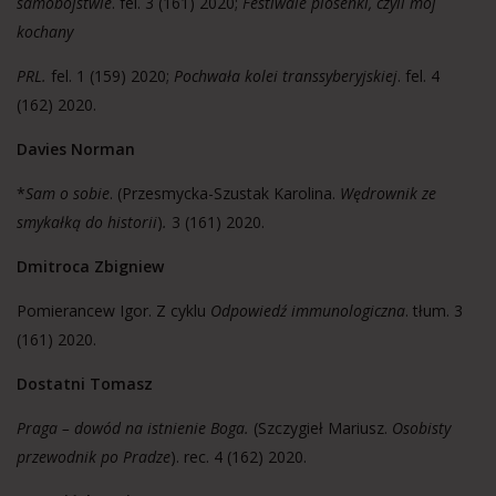
samobójstwie
. fel. 3 (161) 2020;
Festiwale piosenki, czyli mój
kochany
PRL.
fel. 1 (159) 2020;
Pochwała kolei transsyberyjskiej
. fel. 4
(162) 2020.
Davies Norman
*
Sam o sobie
. (Przesmycka-Szustak Karolina.
Wędrownik ze
smykałką do historii
)
.
3 (161) 2020.
Dmitroca Zbigniew
Pomierancew Igor. Z cyklu
Odpowiedź immunologiczna
. tłum. 3
(161) 2020.
Dostatni Tomasz
Praga – dowód na istnienie Boga.
(Szczygieł Mariusz.
Osobisty
przewodnik po Pradze
). rec. 4 (162) 2020.