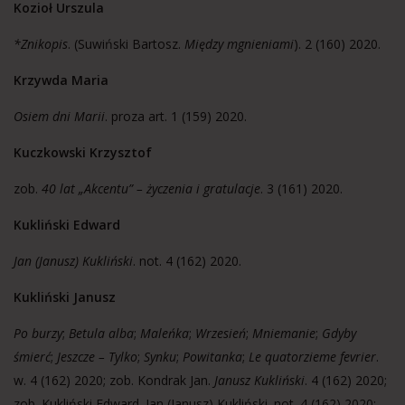
Kozioł Urszula
*Znikopis
. (Suwiński Bartosz.
Między mgnieniami
). 2 (160) 2020.
Krzywda Maria
Osiem dni Marii
. proza art. 1 (159) 2020.
Kuczkowski Krzysztof
zob.
40 lat „Akcentu” – życzenia i gratulacje
. 3 (161) 2020.
Kukliński Edward
Jan (Janusz) Kukliński
. not. 4 (162) 2020.
Kukliński Janusz
Po burzy
;
Betula alba
;
Maleńka
;
Wrzesień
;
Mniemanie
;
Gdyby
śmierć
;
Jeszcze – Tylko
;
Synku
;
Powitanka
;
Le quatorzieme fevrier
.
w. 4 (162) 2020; zob. Kondrak Jan.
Janusz Kukliński
. 4 (162) 2020;
zob. Kukliński Edward. Jan (Janusz) Kukliński. not. 4 (162) 2020;