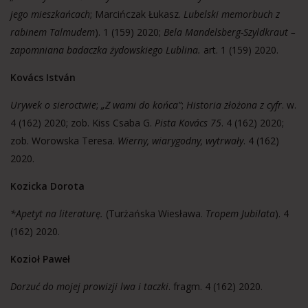
jego mieszkańcach
; Marcińczak Łukasz.
Lubelski memorbuch z
rabinem Talmudem
). 1 (159) 2020;
Bela Mandelsberg-Szyldkraut –
zapomniana badaczka żydowskiego Lublina.
art. 1 (159) 2020.
Kovács István
Urywek o sieroctwie
;
„Z wami do końca”
;
Historia złożona z cyfr
. w.
4 (162) 2020; zob. Kiss Csaba G.
Pista Kovács 75
. 4 (162) 2020;
zob. Worowska Teresa.
Wierny, wiarygodny, wytrwały
. 4 (162)
2020.
Kozicka Dorota
*Apetyt na literaturę.
(Turżańska Wiesława.
Tropem Jubilata
). 4
(162) 2020.
Kozioł Paweł
Dorzuć do mojej prowizji lwa i taczki
. fragm. 4 (162) 2020.