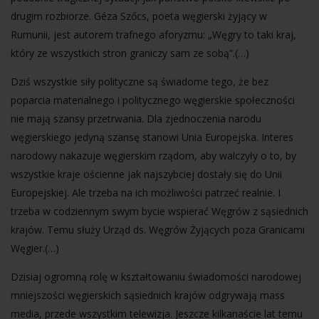
drugim rozbiorze. Géza Szőcs, poeta węgierski żyjący w
Rumunii, jest autorem trafnego aforyzmu: „Węgry to taki kraj,
który ze wszystkich stron graniczy sam ze sobą”.(…)
Dziś wszystkie siły polityczne są świadome tego, że bez
poparcia materialnego i politycznego węgierskie społeczności
nie mają szansy przetrwania. Dla zjednoczenia narodu
węgierskiego jedyną szansę stanowi Unia Europejska. Interes
narodowy nakazuje węgierskim rządom, aby walczyły o to, by
wszystkie kraje ościenne jak najszybciej dostały się do Unii
Europejskiej. Ale trzeba na ich możliwości patrzeć realnie. I
trzeba w codziennym swym bycie wspierać Węgrów z sąsiednich
krajów. Temu służy Urząd ds. Węgrów Żyjących poza Granicami
Węgier.(…)
Dzisiaj ogromną rolę w kształtowaniu świadomości narodowej
mniejszości węgierskich sąsiednich krajów odgrywają mass
media, przede wszystkim telewizja. Jeszcze kilkanaście lat temu