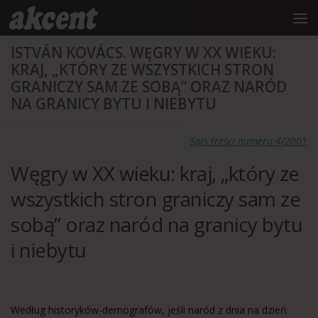
do
treści
Przejdź do treści
ISTVÁN KOVÁCS. WĘGRY W XX WIEKU:
KRAJ, „KTÓRY ZE WSZYSTKICH STRON
GRANICZY SAM ZE SOBĄ” ORAZ NARÓD
NA GRANICY BYTU I NIEBYTU
Spis treści numeru 4/2001
Węgry w XX wieku: kraj, „który ze
wszystkich stron graniczy sam ze
sobą” oraz naród na granicy bytu
i niebytu
Według historyków-demografów, jeśli naród z dnia na dzień