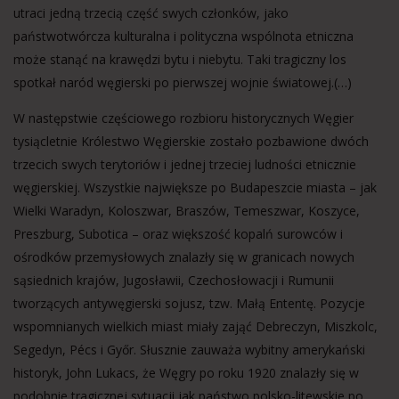
utraci jedną trzecią część swych członków, jako
państwotwórcza kulturalna i polityczna wspólnota etniczna
może stanąć na krawędzi bytu i niebytu. Taki tragiczny los
spotkał naród węgierski po pierwszej wojnie światowej.(…)
W następstwie częściowego rozbioru historycznych Węgier
tysiącletnie Królestwo Węgierskie zostało pozbawione dwóch
trzecich swych terytoriów i jednej trzeciej ludności etnicznie
węgierskiej. Wszystkie największe po Budapeszcie miasta – jak
Wielki Waradyn, Koloszwar, Braszów, Temeszwar, Koszyce,
Preszburg, Subotica – oraz większość kopalń surowców i
ośrodków przemysłowych znalazły się w granicach nowych
sąsiednich krajów, Jugosławii, Czechosłowacji i Rumunii
tworzących antywęgierski sojusz, tzw. Małą Ententę. Pozycje
wspomnianych wielkich miast miały zająć Debreczyn, Miszkolc,
Segedyn, Pécs i Győr. Słusznie zauważa wybitny amerykański
historyk, John Lukacs, że Węgry po roku 1920 znalazły się w
podobnie tragicznej sytuacji jak państwo polsko-litewskie po