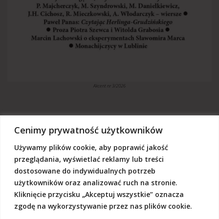
Akcent nr 3/2026
Cenimy prywatność użytkowników
Używamy plików cookie, aby poprawić jakość
„Akcent” jest czasopismem niezależnym, utrzymujemy się z dotacji
budżetowych oraz darowizn. Będziemy wdzięczni, jeśli zechcą nas
przeglądania, wyświetlać reklamy lub treści
Państwo wesprzeć dowolną kwotą.
dostosowane do indywidualnych potrzeb
Wschodnia Fundacja Kultury „Akcent”, ul. Grodzka 3, 20-112 Lublin
użytkowników oraz analizować ruch na stronie.
Nr rachunku:
50124015031111000017528667
(z dopiskiem: Darowizna na działalność statutową Wschodniej
Kliknięcie przycisku „Akceptuj wszystkie” oznacza
Fundacji Kultury Akcent w sferze pożytku publicznego)
zgodę na wykorzystywanie przez nas plików cookie.