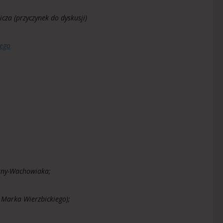
za (przyczynek do dyskusji)
iego
rny-Wachowiaka;
 Marka Wierzbickiego);