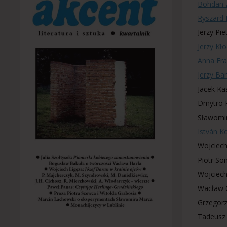
Bohdan 
Ryszard 
Jerzy Pie
Jerzy Kł
Anna Fraj
Jerzy Ba
Jacek Ka
Dmytro 
Sławomir
István K
Wojciech
Piotr S
Wojciech
Wacław O
Grzegor
Tadeusz