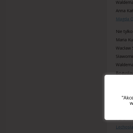
Waldemar
Anna Ka
Magda O
Nie tylko
Maria K
Wacław 
Sławomir
Waldemar
Bogusław
Jan Zdzi
Maria W
"Akc
Kamila B
w
Ryszard
PLASTY
Lechosł