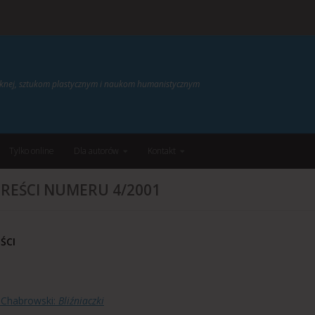
ięknej, sztukom plastycznym i naukom humanistycznym
Tylko online
Dla autorów
Kontakt
TREŚCI NUMERU 4/2001
EŚCI
 Chabrowski:
Bliźniaczki