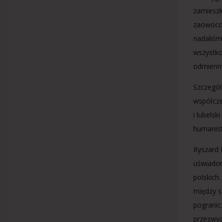
zamieszk
zaowocow
nadaliśmy
wszystko
odmienny
Szczegól
współcze
i lubels
humanis
Ryszard 
uświadom
polskich
między s
pogranic
przezwyc