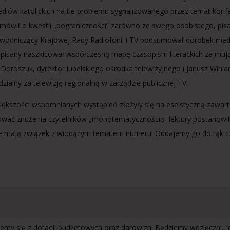
diów katolickich na tle problemu sygnalizowanego przez temat konfer
 mówił o kwestii „pograniczności” zarówno ze swego osobistego, pisar
wodniczący Krajowej Rady Radiofonii i TV podsumował dorobek medi
dpisany naszkicował współczesną mapę czasopism literackich zajmując
Doroszuk, dyrektor lubelskiego ośrodka telewizyjnego i Janusz Winiars
zialny za telewizję regionalną w zarządzie publicznej TV.
iększości wspomnianych wystąpień złożyły się na eseistyczną zawart
ać znużenia czytelników „monotematycznością” lektury postanowiliśm
e mają związek z wiodącym tematem numeru. Oddajemy go do rąk czy
emy się z dotacji budżetowych oraz darowizn. Będziemy wdzięczni, 