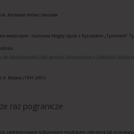
ruk:
Karnawał mitów i błaznów
stem wodzirejem
– rozmowa Magdy Opoki z Ryszardem „Tymonem” T
IENIA
w Jan Rostworowski:
Dysk gorejący. Wspomnienie o Edwardzie Stachurz
s A. Blejwas (1941-2001)
cze raz pogranicze
sa zainteresowanie kulturowymi rezultatami zderzenia lub przenikan