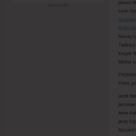
Janusz W
Akcent nr 3/2026
Leon Dy
Jarosław
Andrij M
Maciej C
Tadeusz 
Kacper B
Michał L
PRZEKR
Poeci, p
Jacek Bi
Jarosła
Anna Ka
Jerzy Sz
Ryszard 