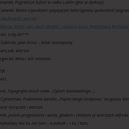
iniarski:
Pogranicze kultur w radiu Lublin (głos w dyskusji)
czewski:
Media czynnikiem spajającym heterogenną społeczność pogranic
 Jakubowski:
wiersze
okłycia:
Wołyń jako świat idealny – słowo o poezji Waldemara Michalsk
isło:
Listy do***
Zubiński:
Jaan Kross – bliski nieznajomy
artczak:
wiersze
egierski:
Wola i ból istnienia
OJE
oeci…
erut:
Topografia moich snów. Czytam Sosnowskiego…;
w Cymerman:
Podziemne światło „Papierowego lampionu” Sergiusza Ste
łuża:
Gorączka i wiersze;
ymik:
Jestem pragnieniem i wodą, głodem i chlebem (o wierszach Alfreda
Kołodziej:
Nie tu, nie tam – a jednak – i tu, i tam;