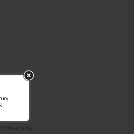
ury -
ji
wie Tadeusza Kuduka