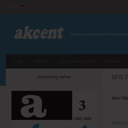
do
treści
Przejdź do treści
czasopismo poświęcone literaturze p
O nas
Projekty
Z życia redakcji i fundacji
Archiwum
SPIS 
Najnowszy numer
SPIS TR
Tadeusz