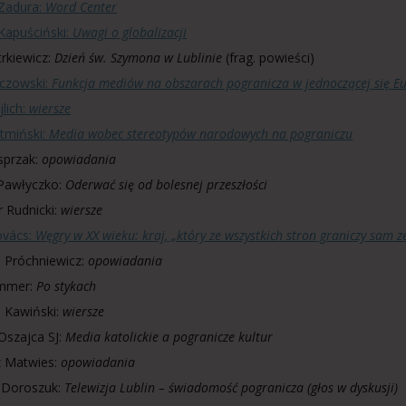
Zadura:
Word Center
Kapuściński:
Uwagi o globalizacji
trkiewicz:
Dzień św. Szymona w Lublinie
(frag. powieści)
oczowski:
Funkcja mediów na obszarach pogranicza w jednoczącej się E
lich:
wiersze
rtmiński:
Media wobec stereotypów narodowych na pograniczu
sprzak:
opowiadania
Pawłyczko:
Oderwać się od bolesnej przeszłości
 Rudnicki:
wiersze
ovács:
Węgry w XX wieku: kraj, „który ze wszystkich stron graniczy sam z
 Próchniewicz:
opowiadania
ommer:
Po stykach
 Kawiński:
wiersze
szajca SJ:
Media katolickie a pogranicze kultur
z Matwies:
opowiadania
 Doroszuk:
Telewizja Lublin – świadomość pogranicza (głos w dyskusji)