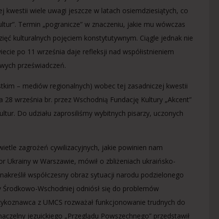
 kwestii wiele uwagi jeszcze w latach osiemdziesiątych, co
tur”. Termin „pogranicze” w znaczeniu, jakie mu wówczas
ięwzięć kulturalnych pojęciem konstytutywnym. Ciągle jednak nie
iecie po 11 września daje refleksji nad współistnieniem
owych przeświadczeń.
im – mediów regionalnych) wobec tej zasadniczej kwestii
28 września br. przez Wschodnią Fundację Kultury „Akcent”
ultur. Do udziału zaprosiliśmy wybitnych pisarzy, uczonych
wietle zagrożeń cywilizacyjnych, jakie powinien nam
r Ukrainy w Warszawie, mówił o zbliżeniach ukraińsko-
 nakreślił współczesny obraz sytuacji narodu podzielonego
opy Środkowo-Wschodniej odniósł się do problemów
, językoznawca z UMCS rozważał funkcjonowanie trudnych do
aczelny jezuickiego „Przeglądu Powszechnego” przedstawił