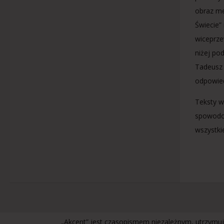
obraz me
Świecie”
wiceprze
niżej po
Tadeusz 
odpowied
Teksty w
spowodow
wszystki
„Akcent” jest czasopismem niezależnym, utrzymuj