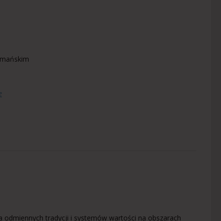
ymańskim
e
ia odmiennych tradycji i systemów wartości na obszarach