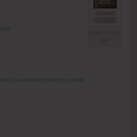
uropie
Akcent nr 4 (86)
2001
e sobą” oraz naród na granicy bytu i niebytu