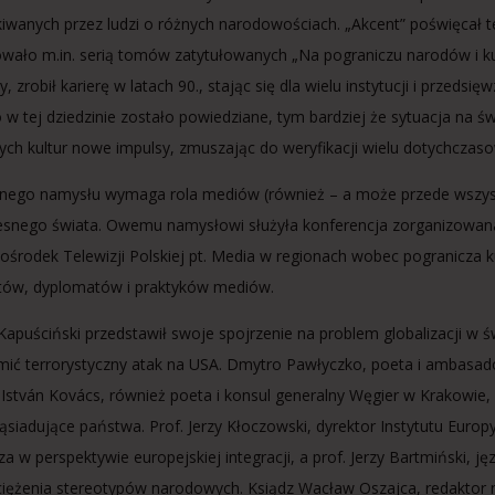
iwanych przez ludzi o różnych narodowościach. „Akcent” poświęcał tej
ało m.in. serią tomów zatytułowanych „Na pograniczu narodów i kul
, zrobił karierę w latach 90., stając się dla wielu instytucji i przeds
 w tej dziedzinie zostało powiedziane, tym bardziej że sytuacja na św
ch kultur nowe impulsy, zmuszając do weryfikacji wielu dotychczas
nego namysłu wymaga rola mediów (również – a może przede wszystk
snego świata. Owemu namysłowi służyła konferencja zorganizowana 
ki ośrodek Telewizji Polskiej pt. Media w regionach wobec pogranicza k
tów, dyplomatów i praktyków mediów.
Kapuściński przedstawił swoje spojrzenie na problem globalizacji w ś
ić terrorystyczny atak na USA. Dmytro Pawłyczko, poeta i ambasado
. István Kovács, również poeta i konsul generalny Węgier w Krakowie,
ąsiadujące państwa. Prof. Jerzy Kłoczowski, dyrektor Instytutu Eur
za w perspektywie europejskiej integracji, a prof. Jerzy Bartmiński
iężenia stereotypów narodowych. Ksiądz Wacław Oszajca, redaktor n