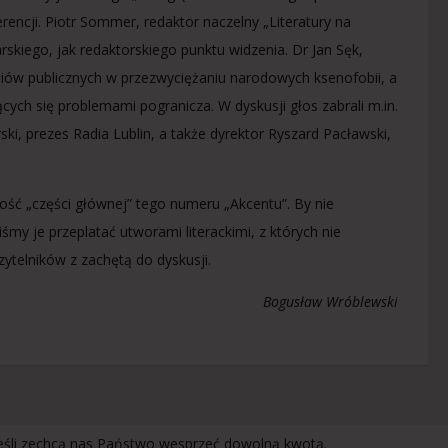
encji. Piotr Sommer, redaktor naczelny „Literatury na
skiego, jak redaktorskiego punktu widzenia. Dr Jan Sęk,
ów publicznych w przezwyciężaniu narodowych ksenofobii, a
ych się problemami pogranicza. W dyskusji głos zabrali m.in.
ki, prezes Radia Lublin, a także dyrektor Ryszard Pacławski,
ość „części głównej” tego numeru „Akcentu”. By nie
y je przeplatać utworami literackimi, z których nie
telników z zachętą do dyskusji.
Bogusław Wróblewski
jeśli zechcą nas Państwo wesprzeć dowolną kwotą.