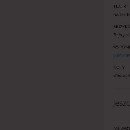
TEATR
Bartek K
MUZYKA
To ja je
WSPOMN
Stanisła
NOTY
Stanislau
Jesz
Nie wyga