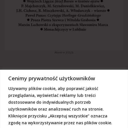
Akcent nr 3/2026
Cenimy prywatność użytkowników
Używamy plików cookie, aby poprawić jakość
„Akcent” jest czasopismem niezależnym, utrzymujemy się z dotacji
budżetowych oraz darowizn. Będziemy wdzięczni, jeśli zechcą nas
przeglądania, wyświetlać reklamy lub treści
Państwo wesprzeć dowolną kwotą.
dostosowane do indywidualnych potrzeb
Wschodnia Fundacja Kultury „Akcent”, ul. Grodzka 3, 20-112 Lublin
użytkowników oraz analizować ruch na stronie.
Nr rachunku:
50124015031111000017528667
(z dopiskiem: Darowizna na działalność statutową Wschodniej
Kliknięcie przycisku „Akceptuj wszystkie” oznacza
Fundacji Kultury Akcent w sferze pożytku publicznego)
zgodę na wykorzystywanie przez nas plików cookie.