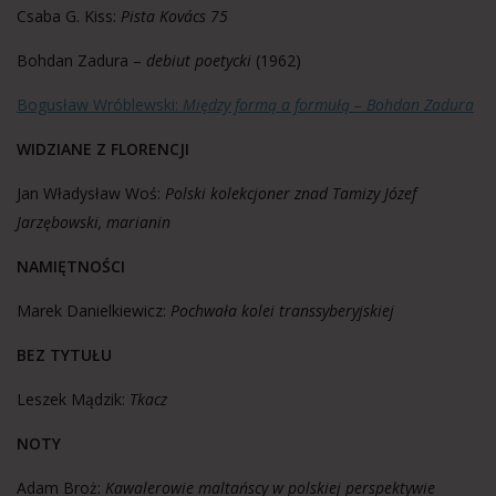
Csaba G. Kiss:
Pista Kovács 75
Bohdan Zadura –
debiut poetycki
(1962)
Bogusław Wróblewski:
Między formą a formułą – Bohdan Zadura
WIDZIANE Z FLORENCJI
Jan Władysław Woś:
Polski kolekcjoner znad Tamizy Józef
Jarzębowski, marianin
NAMIĘTNOŚC
I
Marek Danielkiewicz:
Pochwała kolei transsyberyjskiej
BEZ TYTUŁU
Leszek Mądzik:
Tkacz
NOTY
Adam Broż:
Kawalerowie maltańscy w polskiej perspektywie