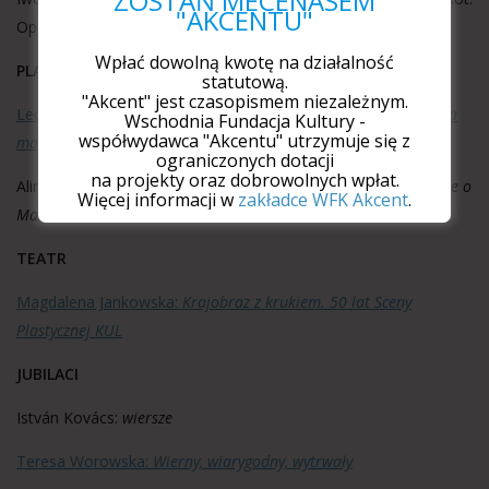
ZOSTAŃ MECENASEM
"AKCENTU"
Opowieść o Konstantym A. Jeleńskim”]
Wpłać dowolną kwotę na działalność
PLASTYKA
statutową.
"Akcent" jest czasopismem niezależnym.
Lechosław Lameński:
In memoriam. Marian Makarski – artysta
Wschodnia Fundacja Kultury -
współwydawca "Akcentu" utrzymuje się z
malarz
ograniczonych dotacji
na projekty oraz dobrowolnych wpłat.
Alina Kochańczyk:
„Moja sztuka jest mną samym”. Wspomnienie o
Więcej informacji w
zakładce WFK Akcent
.
Marianie Makarskim
TEATR
Magdalena Jankowska:
Krajobraz z krukiem. 50 lat Sceny
Plastycznej KUL
JUBILACI
István Kovács:
wiersze
Teresa Worowska:
Wierny, wiarygodny, wytrwały