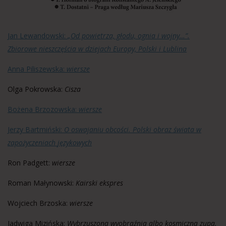
Jan Lewandowski:
„Od powietrza, głodu, ognia i wojny…”.
Zbiorowe nieszczęścia w dziejach Europy, Polski i Lublina
Anna Piliszewska:
wiersze
Olga Pokrowska:
Cisza
Bożena Brzozowska:
wiersze
Jerzy Bartmiński:
O oswajaniu obcości. Polski obraz świata w
zapożyczeniach
językowych
Ron Padgett:
wiersze
Roman Małynowski:
Kairski ekspres
Wojciech Brzoska:
wiersze
Jadwiga Mizińska:
Wybrzuszona wyobraźnia albo kosmiczna zupa.