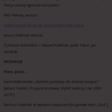
Poezja
Danuty Agnieszki Kurczewicz
Petr Halmay:
wiersze
Paweł Kozioł:
Dorzuć do mojej prowizji lwa i taczki
Janusz Kukliński:
wiersze
O Januszu Kuklińskim
– Edward Kukliński, Jurek Tabor, Jan
Kondrak
PRZEKROJE
Poeci, poeci…
Karol Maliszewski:
„Rzetelne podstawy dla kolejnej teodycei”
[Janusz Szuber „Przyjęcie postawy. Wybór wierszy z lat 2003-
2019”];
Bartosz Suwiński:
W wysokich napięciach
[Bogusław Kierc „Osa”];