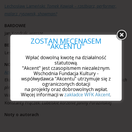
Lechosław Lameński:
Tomek Kawiak – rzeźbiarz, performer,
malarz, rysownik, showman?
BARDOWIE
Jan Kondrak:
wiersze
ZOSTAŃ MECENASEM
"AKCENTU"
BEZ TYTUŁU
Leszek Mądzik:
Mistrzowie światła
Wpłać dowolną kwotę na działalność
statutową.
NOTY
"Akcent" jest czasopismem niezależnym.
Andrzej Goworski:
III Zderzenia Poetyckie w Sosnowcu
Wschodnia Fundacja Kultury -
współwydawca "Akcentu" utrzymuje się z
Eliza Leszczyńska-Pieniak:
Mistrzowie ilustracji na roztoczańskich
ograniczonych dotacji
plenerach
na projekty oraz dobrowolnych wpłat.
Więcej informacji w
zakładce WFK Akcent
.
Wacław Wołyński:
„Maj nad Wilią” po raz piętnasty
Konstanty Frączek:
Lubelskie korzenie Janiny Porazińskiej
Noty o autorach