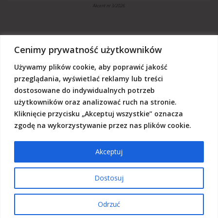
Akcent nr 3/2026
Cenimy prywatność użytkowników
Używamy plików cookie, aby poprawić jakość
„Akcent” jest czasopismem niezależnym, utrzymujemy się z dotacji
budżetowych oraz darowizn. Będziemy wdzięczni, jeśli zechcą nas
przeglądania, wyświetlać reklamy lub treści
Państwo wesprzeć dowolną kwotą.
dostosowane do indywidualnych potrzeb
Wschodnia Fundacja Kultury „Akcent”, ul. Grodzka 3, 20-112 Lublin
użytkowników oraz analizować ruch na stronie.
Nr rachunku:
50124015031111000017528667
(z dopiskiem: Darowizna na działalność statutową Wschodniej
Kliknięcie przycisku „Akceptuj wszystkie” oznacza
Fundacji Kultury Akcent w sferze pożytku publicznego)
zgodę na wykorzystywanie przez nas plików cookie.
Akceptuj
© 2026 Akcent |
Polityka prywatności
|
Deklaracja dostępności
Dostosuj
Odrzuć