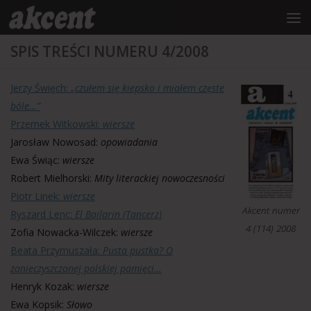
do
treści
Przejdź do treści
SPIS TREŚCI NUMERU 4/2008
Jerzy Święch:
„czułem się kiepsko i miałem częste
bóle…”
Przemek Witkowski:
wiersze
Jarosław Nowosad:
opowiadania
Ewa Świąc:
wiersze
Robert Mielhorski:
Mity literackiej nowoczesności
Piotr Linek:
wiersze
Akcent numer
Ryszard Lenc:
El Bailarin (Tancerz)
4 (114) 2008
Zofia Nowacka-Wilczek:
wiersze
Beata Przymuszała:
Pusta pustka? O
zanieczyszczonej polskiej pamięci…
Henryk Kozak:
wiersze
Ewa Kopsik:
Słowo