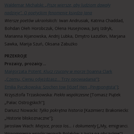
Waldemar Michalski:
„Piszę wiersze, aby ludziom dawały
nadzieję”. O poetyckim fenomenie księdza Jana
Wiersze poetów ukraińskich:
Iwan Andrusiak, Katrina Chaddad,
Bohdan Ołeh Horobczuk, Ołena Husejnowa, Jurij Izdryk,
Marianna Kijanowska, Andrij Lubka, Dmytro Łazutkin, Marjana
Sawka, Marija Szuń, Oksana Zabużko
PRZEKROJE
Prozaicy, prozaicy…
Małgorzata Potent:
Klucz rzucony w morze
[Joanna Clark
„Czemu, Cieniu odjeżdżasz… Trzy opowiadania”]
;
Emilia Ryczkowska:
Szochen tow
[Józef Hen „Pingpongista”]
;
Krzysztofa Trzaskowska:
Piekło współczesne
[Tomasz Piątek
„Pałac Ostrogskich”];
Dariusz Nowacki:
Tylko pokrętna historia
[Kazimierz Brakoniecki:
„Historie bliskoznaczne”];
Jarosław Wach:
Miejsce, praca los… i dokumenty
[„My, emigranci.
Wspomnienia współczesnych Polaków z życia na obczyźnie”]