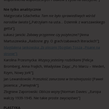
Nie tylko analitycznie
Małgorzata Szlachetka:
Tam nie było sprawiedliwych wśród
narodów świata
[„Patrzyłam na usta… Dziennik z warszawskiego
getta”];
Łukasz Janicki:
Zabawy przyjemne czy pożyteczne?
[Anna
Martuszewska „Radosne gry. O grach/zabawach literackich”];
Magdalena Jankowska:
Za plecami
[Bogdan Tosza „Pisane na
stronie”];
Karolina Przesmycka:
Wszyscy jesteśmy rozbitkami
[Felicja
Bromberg, Anna Frajlich, Władysław Zając „Po Marcu – Wiedeń,
Rzym, Nowy Jork”];
Jan Lewandowski:
Przeszłość zanurzona w teraźniejszości
[Paweł
Jasienica: „Pamiętnik”];
Zbigniew Zaporowski:
Oblicza wojny
[Norman Davies: „Europa
walczy 1939-1945. Nie takie proste zwycięstwo”]
PLASTYKA