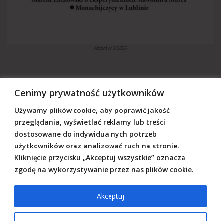
Akcent nr 3/2026
Cenimy prywatność użytkowników
Używamy plików cookie, aby poprawić jakość
„Akcent” jest czasopismem niezależnym, utrzymujemy się z dotacji
budżetowych oraz darowizn. Będziemy wdzięczni, jeśli zechcą nas
przeglądania, wyświetlać reklamy lub treści
Państwo wesprzeć dowolną kwotą.
dostosowane do indywidualnych potrzeb
Wschodnia Fundacja Kultury „Akcent”, ul. Grodzka 3, 20-112 Lublin
użytkowników oraz analizować ruch na stronie.
Nr rachunku:
50124015031111000017528667
(z dopiskiem: Darowizna na działalność statutową Wschodniej
Kliknięcie przycisku „Akceptuj wszystkie” oznacza
Fundacji Kultury Akcent w sferze pożytku publicznego)
zgodę na wykorzystywanie przez nas plików cookie.
Akceptuj
© 2026 Akcent |
Polityka prywatności
|
Deklaracja dostępności