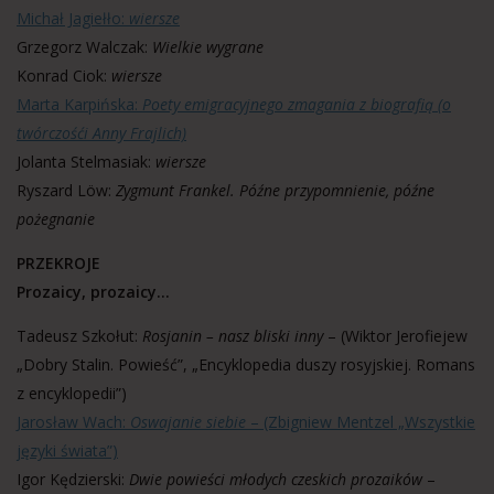
Michał Jagiełło:
wiersze
Grzegorz Walczak:
Wielkie wygrane
Konrad Ciok:
wiersze
Marta Karpińska:
Poety emigracyjnego zmagania z biografią (o
twórczośći Anny Frajlich)
Jolanta Stelmasiak:
wiersze
Ryszard Löw:
Zygmunt Frankel. Późne przypomnienie, późne
pożegnanie
PRZEKROJE
Prozaicy, prozaicy…
Tadeusz Szkołut:
Rosjanin – nasz bliski inny
– (Wiktor Jerofiejew
„Dobry Stalin. Powieść”, „Encyklopedia duszy rosyjskiej. Romans
z encyklopedii”)
Jarosław Wach:
Oswajanie siebie
– (Zbigniew Mentzel „Wszystkie
języki świata”)
Igor Kędzierski:
Dwie powieści młodych czeskich prozaików
–