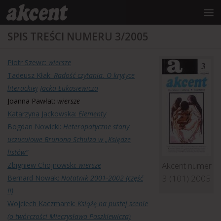
do
treści
Przejdź do treści
SPIS TREŚCI NUMERU 3/2005
Piotr Szewc:
wiersze
Tadeusz Kłak:
Radość czytania. O krytyce
literackiej Jacka Łukasiewicza
Joanna Pawłat:
wiersze
Katarzyna Jackowska:
Elementy
Bogdan Nowicki:
Heteropatyczne stany
uczucuiowe Brunona Schulza w „Księdze
listów”
Akcent numer
Zbigniew Chojnowski:
wiersze
3 (101) 2005
Bernard Nowak:
Notatnik 2001-2002 (część
II)
Wojciech Kaczmarek:
Książę na pustej scenie
(o twórczości Mieczysława Paszkiewicza)