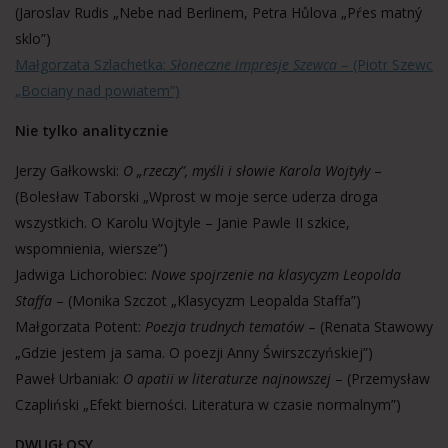
(Jaroslav Rudis „Nebe nad Berlinem, Petra Hůlova „Pŕes matný
sklo”)
Małgorzata Szlachetka:
Słoneczne impresje Szewca
– (Piotr Szewc
„Bociany nad powiatem”)
Nie tylko analitycznie
Jerzy Gałkowski:
O „rzeczy”, myśli i słowie Karola Wojtyły
–
(Bolesław Taborski „Wprost w moje serce uderza droga
wszystkich. O Karolu Wojtyle – Janie Pawle II szkice,
wspomnienia, wiersze”)
Jadwiga Lichorobiec:
Nowe spojrzenie na klasycyzm Leopolda
Staffa
– (Monika Szczot „Klasycyzm Leopalda Staffa”)
Małgorzata Potent:
Poezja trudnych tematów
– (Renata Stawowy
„Gdzie jestem ja sama. O poezji Anny Świrszczyńskiej”)
Paweł Urbaniak:
O apatii w literaturze najnowszej
– (Przemysław
Czapliński „Efekt bierności. Literatura w czasie normalnym”)
DWUGŁOSY